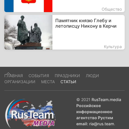
Общество
Памятник князю Глебу и
летописцу Никону в Керчи
Культура
ГЛАВНАЯ
СОБЫТИЯ
ПРАЗДНИКИ
ЛЮДИ
ОРГАНИЗАЦИИ
МЕСТА
СТАТЬИ
© 2021
RusTeam.media
Российское
информационное
агентство Рустим
email:
ria@rus.team
.