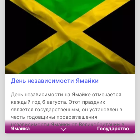
Шахбута и передать власть его младшему
брату шейху Заеду Аль Нахайяну.
День независимости Ямайки
День независимости на Ямайке отмечается
каждый год 6 августа. Этот праздник
является государственным, он установлен в
честь годовщины провозглашения
независимости Ямайки от Великобритании в
Ямайка
Государство
1962 году. До этого Ямайка находилась в
составе Вест-Индской Карибской Федерации,