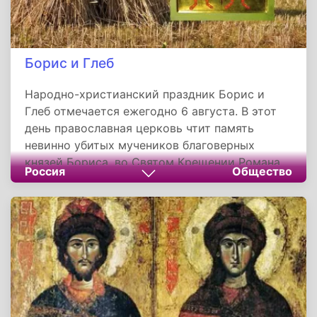
Борис и Глеб
Народно-христианский праздник Борис и
Глеб отмечается ежегодно 6 августа. В этот
день православная церковь чтит память
невинно убитых мучеников благоверных
князей Бориса, во Святом Крещении Романа,
Россия
Общество
и Глеба, во Святом Крещении Давида.