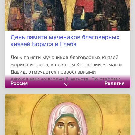
День памяти мучеников благоверных
князей Бориса и Глеба
День памяти мучеников благоверных князей
Бориса и Глеба, во святом Крещении Роман и
Давид, отмечается православными
верующими ежегодно 6 августа. По старому
Россия
Религия
стилю эта дата приходится на 24
июля. Святые благоверные князья-
страстотерпцы Борис и Глеб - первые
русские святые, канонизированные как
Русской, так и Константинопольской
Церковью. Они были младшими сыновьями
святого равноапостольного князя Владимира.