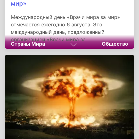
мир»
Международный день «Врачи мира за мир»
отмечается ежегодно 6 августа. Это
международный день, предложенный
организацией «Врачи мира за
Страны Мира
Общество
предотвращение ядерной угрозы». Он
отмечается в годовщину страшной трагедии -
дня бомбардировки японского города
Хиросима. Этот день в некотором смысле
символичен и служит напоминанием об этой
человеческой трагедии, о роли врачей в
борьбе за мир и в предотвращении войны в
целом.