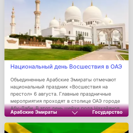
Национальный день Восшествия в ОАЭ
Объединенные Арабские Эмираты отмечают
национальный праздник «Восшествия на
престол» 6 августа. Главные праздничные
мероприятия проходят в столице ОАЭ городе
Абу-Даби. В этот день шейхи рода Нахайянов,
Арабские Эмираты
Государство
правящего на территории нынешнего эмирата
Абу-Даби более двух веков на семейном
совете решили сместить тогдашнего эмира