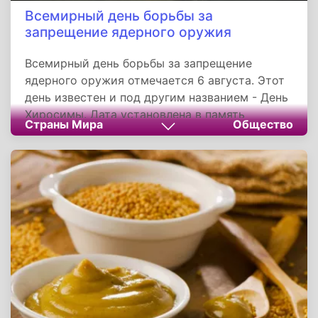
Всемирный день борьбы за
запрещение ядерного оружия
Всемирный день борьбы за запрещение
ядерного оружия отмечается 6 августа. Этот
день известен и под другим названием - День
Хиросимы. Дата установлена в память
Страны Мира
Общество
трагического события, произошедшего в
японском городе Хиросима 6 августа 1945
года, когда на город была сброшена атомная
бомба в ходе Второй мировой войны.