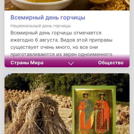
Всемирный день горчицы
Национальный день горчицы
Всемирный день горчицы отмечается
ежегодно 6 августа. Видов этой приправы
существует очень много, но все они
приготавливаются из зерен одноименного
растения. Гурманы и просто любители
Страны Мира
Общество
используют горчицу в качестве добавки к
разным блюдам, чаще всего - мясным. Но
прежде чем этот соус попал на наш стол, ему
пришлось претерпеть немало изменений.