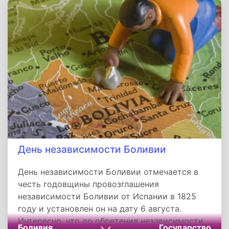
а еще раньше была настоящим пиратским
островом.
День независимости Боливии
День независимости Боливии отмечается в
честь годовщины провозглашения
независимости Боливии от Испании в 1825
году и установлен он на дату 6 августа.
Интересно, что до обретения независимости
Боливия
Государство