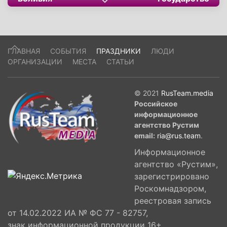
страна называлась не Боливией, а Верхним
Перу, современное же название она обрела в
честь национального героя Симона Боливара.
ГЛАВНАЯ
СОБЫТИЯ
ПРАЗДНИКИ
ЛЮДИ
ОРГАНИЗАЦИИ
МЕСТА
СТАТЬИ
© 2021
RusTeam.media
Российское
информационное
агентство Рустим
email:
ria@rus.team
.
Информационное
агентство «Рустим»,
зарегистрировано
Роскомнадзором,
реестровая запись
от 14.02.2022 ИА № ФС 77 - 82757,
знак информационной продукции 16+