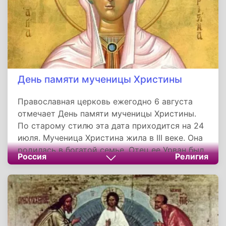
День памяти мученицы Христины
Православная церковь ежегодно 6 августа
отмечает День памяти мученицы Христины.
По старому стилю эта дата приходится на 24
июля. Мученица Христина жила в III веке. Она
родилась в богатой семье. Отец ее Урван был
Россия
Религия
правителем города Тира. В возрасте 11 лет
девочка отличалась необыкновенной
красотой, и многие хотели жениться на ней.
Однако отец Христины мечтал о том, чтобы
дочь стала жрицей. Для этого он поместил ее
в особое помещение, где поставил множество