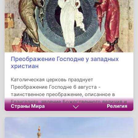
золотых и серебряных идолов, и велел дочери
воскуривать пред ними фимиам.
Преображение Господне у западных
христиан
Католическая церковь празднует
Преображение Господне 6 августа -
таинственное преображение, описанное в
Евангелиях, явление Божественного величия и
Страны Мира
Религия
славы Иисуса Христа перед тремя
ближайшими учениками во время молитвы.