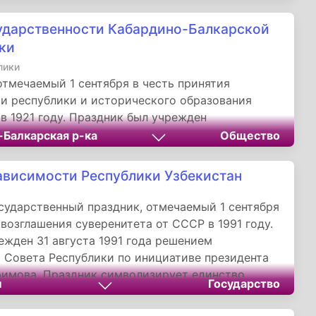
ерного Кавказа. Торжества подчеркивают
ударственности Кабардино-Балкарской
сохранения традиций и продолжения
кого роста, делая Нальчик символом
ки
ства и процветания.
лики
отмечаемый 1 сентября в честь принятия
и республики и исторического образования
в 1921 году. Праздник был учрежден
ением Парламента Кабардино-Балкарской
-Балкарская р-ка
Общество
 в 1997 году. Он символизирует единство
нального народа, его культурное наследие и
ависимости Республики Узбекистан
 к развитию. Торжества подчеркивают
охранения исторической памяти и продолжения
сударственный праздник, отмечаемый 1 сентября
кого и культурного роста региона в составе
овозглашения суверенитета от СССР в 1991 году.
й Федерации.
ежден 31 августа 1991 года решением
 Совета Республики по инициативе президента
имова. Праздник символизирует единство
н
Государство
нального народа, сохранение культурного
 стремление к демократическому развитию.