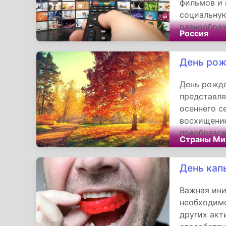
фильмов и 
социальную
разнообраз
Россия
современно
том, что и
День рож
предоставл
эмоциональ
День рожде
представля
осеннего с
восхищени
преобразов
Страны Ми
продолжени
конкретног
День кап
о важности
за ее вечн
Важная ини
необходимо
других акт