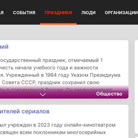
АЯ
СОБЫТИЯ
ПРАЗДНИКИ
ЛЮДИ
ОРГАНИЗАЦИИ
ний
осударственный праздник, отмечаемый 1
 честь начала учебного года и важности
я. Учрежденный в 1984 году Указом Президиума
 Совета СССР, праздник сохранил свою
ть в современной России. Он символизирует
Общество
 к знаниям, единство общества и уважение к
му труду. Через торжественные линейки,
ителей сериалов
льные мероприятия и семейные традиции День
оминает о непреходящей ценности обучения и
ыл учрежден в 2023 году онлайн-кинотеатром
ой роли в формировании будущего поколения
освящен всем поклонникам многосерийных
ссии.