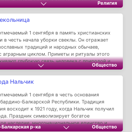
Религия
млю и продолжает почитаться как духовная
Отечества через ежегодные торжества и
екольница
оды.
отмечаемый 1 сентября в память христианских
и в честь начала уборки свеклы. Он отражает
вославных традиций и народных обычаев,
с аграрным циклом. Приметы и ритуалы этого
кивают глубокую связь человека с природой и
Общество
ение к гармонии в хозяйственной и духовной
мотря на современную ассоциацию 1 сентября с
ода Нальчик
й, исторически этот день напоминал о важности
ьи и веры, оставаясь значимой частью
отмечаемый 1 сентября в честь основания
о наследия русского народа.
бардино-Балкарской Республики. Традиция
ия восходит к 1921 году, когда Нальчик получил
ода. Праздник символизирует богатое
ое наследие, многонациональное единство и
-Балкарская р-ка
Общество
 развитие Нальчика как курорта и культурного