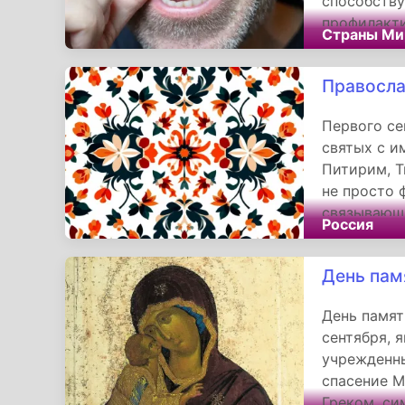
способств
профилакти
Страны Ми
защитных к
выбрать оп
Правосла
спорт, леч
служит важ
Первого се
предосторо
святых с и
избежать с
Питирим, Т
не просто 
связывающи
Россия
Каждое из 
историю, н
День пам
которые пр
день.
День памят
сентября, 
учрежденны
спасение М
Греком, си