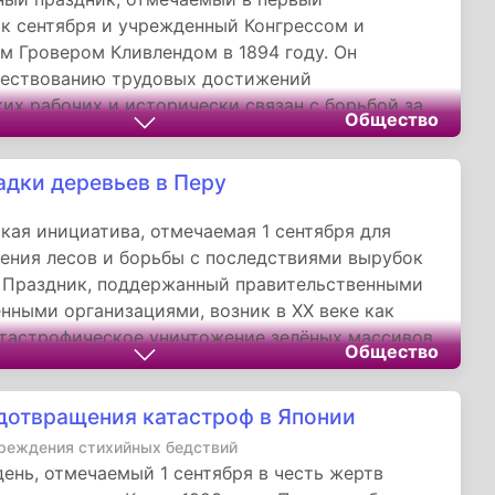
к сентября и учрежденный Конгрессом и
м Гровером Кливлендом в 1894 году. Он
чествованию трудовых достижений
их рабочих и исторически связан с борьбой за
Общество
ые условия труда. Сегодня праздник сохраняет
мость как символ окончания лета и начала
адки деревьев в Перу
она, объединяя американцев через
ые парады, пикники и семейные мероприятия.
кая инициатива, отмечаемая 1 сентября для
а утрату политической остроты, День труда
ения лесов и борьбы с последствиями вырубок
 о важности трудовых прав и остается
 Праздник, поддержанный правительственными
ой частью культурного ландшафта США.
нными организациями, возник в XX веке как
атастрофическое уничтожение зелёных массивов.
Общество
ивает важность сохранения биоразнообразия,
ения эрозии почв и объединения общества
дотвращения катастроф в Японии
логических ценностей. Через массовые посадки
тельные программы День деревьев вносит вклад
реждения стихийных бедствий
ое развитие Перу, напоминая о необходимости
ень, отмечаемый 1 сентября в честь жертв