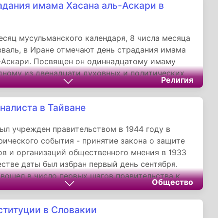
адания имама Хасана аль-Аскари в
ественные мероприятия, образовательные
 и народные гуляния День независимости
национальную идентичность и напоминает о
есяц мусульманского календаря, 8 числа месяца
вободы и самоопределения для будущих
вваль, в Иране отмечают день страдания имама
-Аскари. Посвящен он одиннадцатому имаму
дному из двенадцати духовных и политических
Религия
 пророка Мухаммеда в шиизме. Его духовное
продолжает вдохновлять миллионы верующих на
налиста в Тайване
 духовных идеалов и противостояние
 что делает эту памятную дату живой частью
ыл учрежден правительством в 1944 году в
й традиции.
рического события - принятие закона о защите
в и организаций общественного мнения в 1933
честве даты был избран первый день сентября.
 вошел в число первых шагов правительства к
Общество
и среды для функционирования СМИ и этапом в
оздания инструментов контроля в
ституции в Словакии
ивном пространства в военное время.