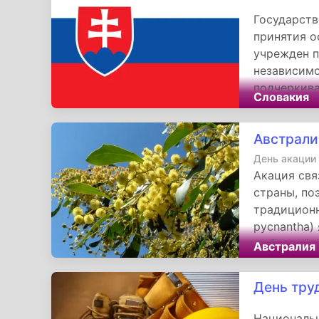
Государств
принятия о
учрежден п
независимо
подчеркива
Словакия
человека и
Конституци
Австрали
мероприяти
идентичнос
День акации
к суверени
Акация свя
страны, по
традиционн
pycnantha)
эмблемой А
Австралия
сентября 1
был выбран
День тру
Национальн