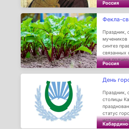
Россия
русскую зе
защитница 
Фекла-св
крестные х
Праздник, 
мучеников 
синтез пра
связанных 
дня подчер
Россия
его стремл
жизни. Нес
День гор
Днём знани
труда, сем
Праздник, 
культурног
столицы Ка
празднован
статус гор
историческ
Кабардино
динамичное