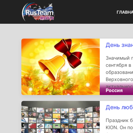
ГЛАВН
День зна
Значимый г
сентября в
образовани
Верховного
актуальнос
Россия
стремление
учительско
День люб
образовате
знаний нап
Праздник б
его ключев
KION. Он п
граждан Ро