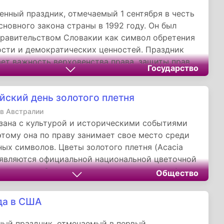
енный праздник, отмечаемый 1 сентября в честь
сновного закона страны в 1992 году. Он был
равительством Словакии как символ обретения
сти и демократических ценностей. Праздник
ет важность верховенства права, защиты прав
Государство
 экологических принципов, закрепленных в
и. Через образовательные и культурные
йский день золотого плетня
я День конституции укрепляет национальную
ть и напоминает о историческом пути Словакии
 в Австралии
тету и демократии.
зана с культурой и историческими событиями
этому она по праву занимает свое место среди
ых символов. Цветы золотого плетня (Acacia
 являются официальной национальной цветочной
встралии. Этот статус растение получило 1
Общество
988 года, поэтому в качестве праздничной даты
 первый осенний день.
да в США
ый праздник, отмечаемый в первый