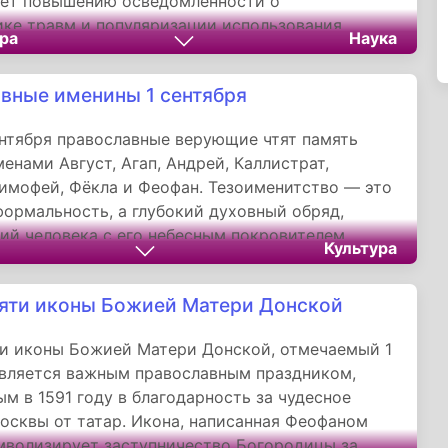
ует повышению осведомленности о
ке травм и популяризации использования
ра
Наука
ап. Разнообразие видов кап позволяет каждому
тимальный вариант для своих нужд, будь то
вные именины 1 сентября
ение или эстетические процедуры. Этот день
ным напоминанием о том, что простая мера
нтября православные верующие чтят память
жности может сохранить здоровье зубов и
менами Август, Агап, Андрей, Каллистрат,
ерьезных проблем в будущем.
имофей, Фёкла и Феофан. Тезоименитство — это
формальность, а глубокий духовный обряд,
й человека с его небесным покровителем.
Культура
этих имен несет в себе богатое значение и
апоминая о вере, мужестве и преданности Богу,
яти иконы Божией Матери Донской
оявляли святые, чья память совершается в этот
и иконы Божией Матери Донской, отмечаемый 1
является важным православным праздником,
м в 1591 году в благодарность за чудесное
осквы от татар. Икона, написанная Феофаном
мволизирует заступничество Богородицы за