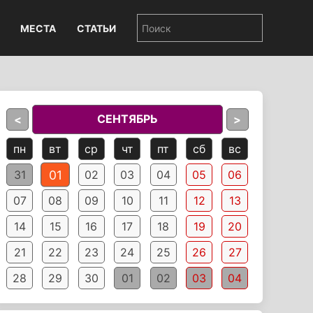
МЕСТА
СТАТЬИ
СЕНТЯБРЬ
<
>
пн
вт
ср
чт
пт
сб
вс
01
31
02
03
04
05
06
07
08
09
10
11
12
13
14
15
16
17
18
19
20
21
22
23
24
25
26
27
28
29
30
01
02
03
04