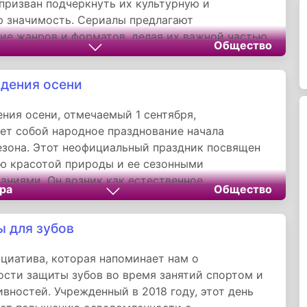
призван подчеркнуть их культурную и
 значимость. Сериалы предлагают
ие жанров и форматов, делая их важной частью
Общество
го досуга. Праздник служит напоминанием о
скусство может объединять людей и
дения осени
ять им возможности для общения и
ного обогащения.
ния осени, отмечаемый 1 сентября,
ет собой народное празднование начала
езона. Этот неофициальный праздник посвящен
ю красотой природы и ее сезонными
аниями. Он возник как естественное
ра
Общество
е древних традиций встречи осени и не имеет
о учредителя. День рождения осени напоминает
ы для зубов
 гармонии с природой и ценности наблюдения
ыми циклами обновления и увядания.
циатива, которая напоминает нам о
сти защиты зубов во время занятий спортом и
ивностей. Учрежденный в 2018 году, этот день