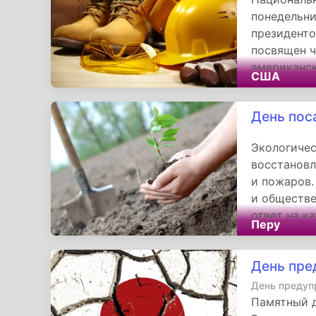
понедельни
президенто
посвящен 
американск
США
справедлив
свою значи
День пос
нового сез
традиционн
Экологичес
Несмотря н
восстановл
напоминает
и пожаров.
неотъемлем
и обществе
ответ на к
Перу
Он подчерк
предотвращ
День пре
вокруг эко
и образова
День предуп
в устойчив
Памятный д