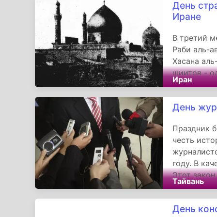
День стр
Через торж
Иране
инициативы
укрепляет 
В третий м
важности с
Раби аль-а
поколений.
Хасана аль
шиитов - о
Иран
преемников
наследие 
День жур
сохранение
угнетению,
Праздник б
религиозно
честь исто
журналисто
году. В ка
Этот закон
Тайвань
организаци
процессе с
День кон
коммуникат