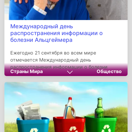
Международный день
распространения информации о
болезни Альцгеймера
Ежегодно 21 сентября во всем мире
отмечается Международный день
распространения информации о болезни
Страны Мира
Общество
Альцгеймера. Он был учрежден в 1994 году по
инициативе организаций, занимающихся
исследованиями этого заболевания и поиском
способов замедлить его развитие. Болезнь
Альцгеймера - нейродегенеративное
заболевание, впервые описанное в 1906 году
немецким психиатром Алоисом
Альцгеймером.