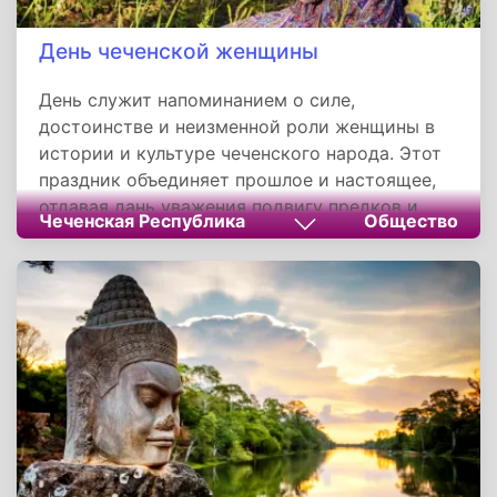
День чеченской женщины
День служит напоминанием о силе,
достоинстве и неизменной роли женщины в
истории и культуре чеченского народа. Этот
праздник объединяет прошлое и настоящее,
отдавая дань уважения подвигу предков и
Чеченская Республика
Общество
вдохновляя новые поколения на сохранение
традиций. Он отражает глубокую связь между
исторической памятью и современными
ценностями, подчеркивая, что чеченская
женщина остается основой семьи и
общества.