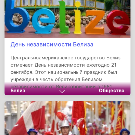
День независимости Белиза
Центральноамериканское государство Белиз
отмечает День независимости ежегодно 21
сентября. Этот национальный праздник был
учрежден в честь обретения Белизом
независимости от Великобритании в 1981
Белиз
Общество
году. Первыми европейцами, высадившимися
на территории современного Белиза, стали
испанцы. Однако первыми поселенцами здесь
стали английские и шотландские пираты,
которые пытались вытеснить испанских
колонистов. В 1638 году на берегу реки Белиз