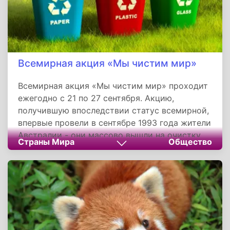
Всемирная акция «Мы чистим мир»
Всемирная акция «Мы чистим мир» проходит
ежегодно с 21 по 27 сентября. Акцию,
получившую впоследствии статус всемирной,
впервые провели в сентябре 1993 года жители
Австралии - они массово вышли на очистку
Страны Мира
Общество
океанских пляжей. Постепенно к акции
присоединились другие страны, и на
сегодняшний день в ней участвуют уже
миллионы добровольцев из 100 государств.