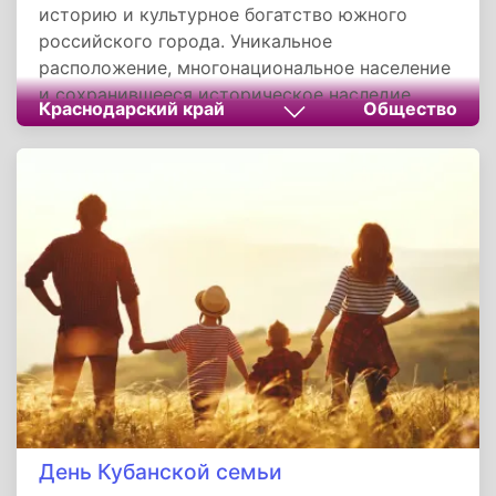
историю и культурное богатство южного
российского города. Уникальное
расположение, многонациональное население
и сохранившееся историческое наследие
Краснодарский край
Общество
делают Армавир важным экономическим и
туристическим центром Краснодарского
края. Ежегодное празднование объединяет
армавирцев разных поколений и
национальностей.
День Кубанской семьи