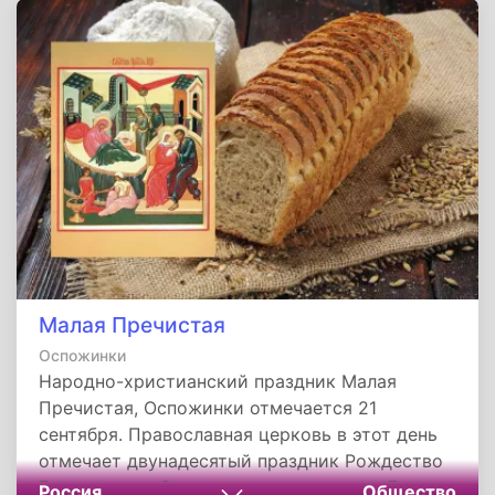
верующие учатся воплощать в жизни те
добродетели, которые символизируют их
имена.
Малая Пречистая
Оспожинки
Народно-христианский праздник Малая
Пречистая, Оспожинки отмечается 21
сентября. Православная церковь в этот день
отмечает двунадесятый праздник Рождество
Богородицы. Он приурочен рождению Девы
Россия
Общество