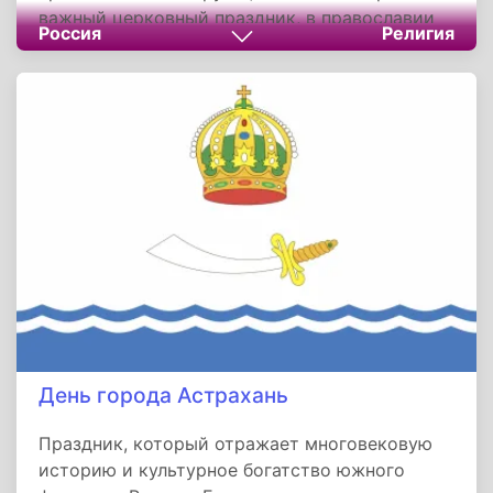
важный церковный праздник, в православии
Россия
Религия
он относится к числу двунадесятых, а
празднование этого дня было установлено
Церковью в IV веке.
День города Астрахань
Праздник, который отражает многовековую
историю и культурное богатство южного