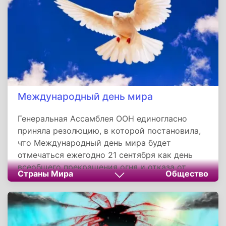
Международный день мира
Генеральная Ассамблея ООН единогласно
приняла резолюцию, в которой постановила,
что Международный день мира будет
отмечаться ежегодно 21 сентября как день
всеобщего прекращения огня и отказа от
Страны Мира
Общество
насилия. Для большинства людей планеты
Земля мир - это повседневная реальность. На
наших улицах спокойно, наши дети ходят в
школу. Там, где устои общества прочны,