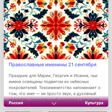
Православные именины 21 сентября
Праздник для Марии, Георгия и Иоанна, чьи
имена освящены подвигом их небесных
покровителей. Тезоименитство напоминает о
том, что имя — не просто звук, а духовный
ориентир, связывающий человека с вечными
Россия
Культура
ценностями: верой, жертвенностью и
благодатью. Через почитание святых