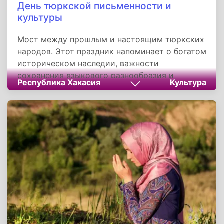
День тюркской письменности и
культуры
Мост между прошлым и настоящим тюркских
народов. Этот праздник напоминает о богатом
историческом наследии, важности
сохранения языкового разнообразия и
Республика Хакасия
Культура
необходимости межпоколенческой передачи
культурных традиций. Он объединяет людей
разных возрастов и национальностей вокруг
идеи сохранения уникального культурного
кода тюркской цивилизации.