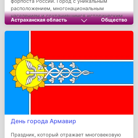
форпоста России. Город с уникальным
расположением, многонациональным
населением и сохранившимся историческим
Астраханская область
Общество
наследием продолжает развиваться как
важный экономический и туристический
центр. Ежегодное празднование объединяет
астраханцев разных поколений и
национальностей, укрепляя их связь с родным
городом и его традициями.
День города Армавир
Праздник, который отражает многовековую