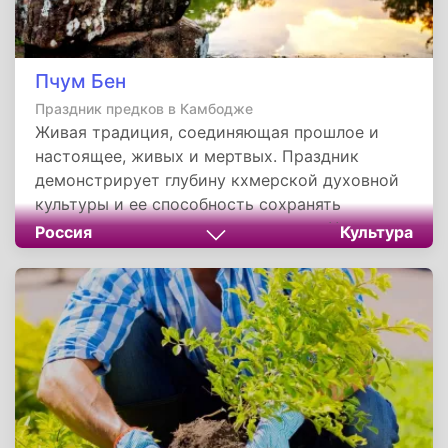
Пчум Бен
Праздник предков в Камбодже
Живая традиция, соединяющая прошлое и
настоящее, живых и мертвых. Праздник
демонстрирует глубину кхмерской духовной
культуры и ее способность сохранять
идентичность в современном мире. Через
Россия
Культура
ритуалы поминовения камбоджийцы
утверждают непрерывность поколений и
важность семейных связей. Для внешнего
наблюдателя это уникальный пример того, как
традиционная культура может обогатить
современное понимание смерти, памяти и
человеческих отношений.