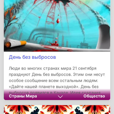
бесценный дар мира может никем особенно и
не замечаться.
День без выбросов
Люди во многих странах мира 21 сентября
празднуют День без выбросов. Этим они несут
особое сообщение всем остальным людям:
«Дайте нашей планете выходной». День без
выбросов появился в Канаде. Идея создания
Страны Мира
Общество
этого праздника принадлежит Кену Уолласу.