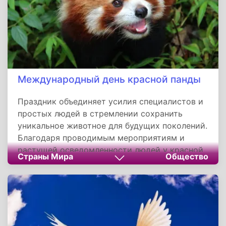
Международный день красной панды
Праздник объединяет усилия специалистов и
простых людей в стремлении сохранить
уникальное животное для будущих поколений.
Благодаря проводимым мероприятиям и
растущей осведомленности людей у красной
Страны Мира
Общество
панды появляется шанс на выживание.
Сохранение этого вида означает не только
спасение отдельного животного, но и заботу о
целой экосистеме, частью которой мы все
являемся.