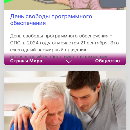
День свободы программного
обеспечения
День свободы программного обеспечения -
СПО, в 2024 году отмечается 21 сентября. Это
ежегодный всемирный праздник,
посвященный свободному программному
Страны Мира
Общество
обеспечению - свободному ПО, и ПО с
открытым исходным кодом. День СПО -
публичная образовательная инициатива,
нацеленная на повышение уровня
осведомленности о свободном ПО и его
преимуществах, информирование о последних
технологиях и тенденциях в СПО, а также на
поощрение его использования.