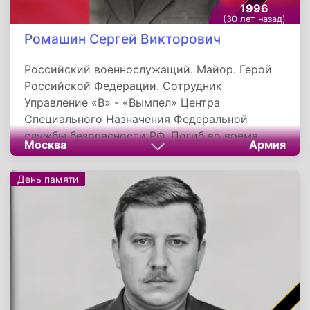
1996
(30 лет назад)
Ромашин Сергей Викторович
Российский военнослужащий. Майор. Герой
Российской Федерации. Сотрудник
Управление «В» - «Вымпел» Центра
Специального Назначения Федеральной
службы безопасности РФ. Погиб во время
Москва
Армия
обороны осажденного боевиками здания
общежития ФСБ в городе Грозный.
День памяти