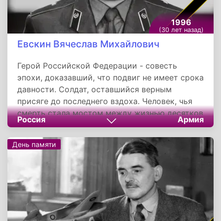
1996
(30 лет назад)
Евскин Вячеслав Михайлович
Герой Российской Федерации - совесть
эпохи, доказавший, что подвиг не имеет срока
давности. Солдат, оставшийся верным
присяге до последнего вздоха. Человек, чья
смерть стала мостом между жизнью десятков
Россия
Армия
товарищей и вечностью. Его история — набат,
зовущий помнить: есть ценности дороже
День памяти
жизни.