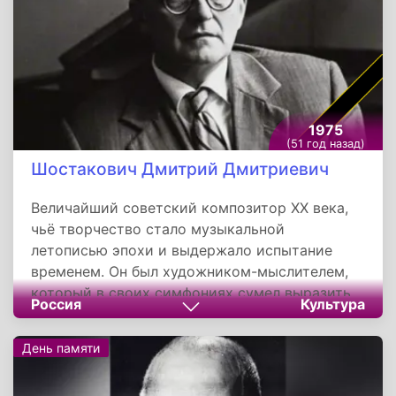
1975
(51 год назад)
Шостакович Дмитрий Дмитриевич
Величайший советский композитор XX века,
чьё творчество стало музыкальной
летописью эпохи и выдержало испытание
временем. Он был художником-мыслителем,
который в своих симфониях сумел выразить
Россия
Культура
трагические противоречия своего времени и
остаться верным нравственным идеалам. Его
День памяти
наследие является мощным духовным
мостом, соединяющим прошлое и настоящее.