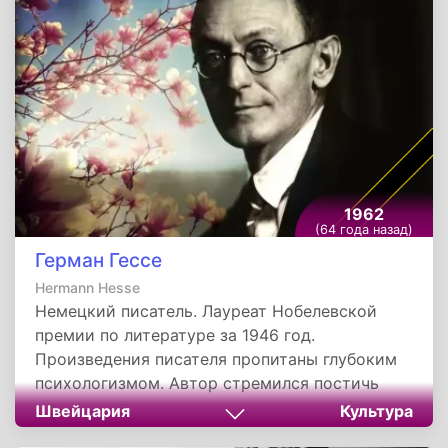
1962
(64 года назад)
Герман Гессе
Hermann Hesse
Немецкий писатель. Лауреат Нобелевской
премии по литературе за 1946 год.
Произведения писателя пропитаны глубоким
психологизмом. Автор стремился постичь
внутренний мир личности, заключенной в
Швейцария
Культура
рамки условностей этого мира.