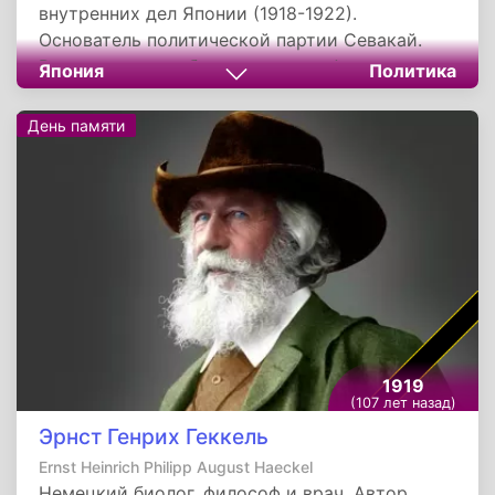
внутренних дел Японии (1918-1922).
Основатель политической партии Севакай.
Ранее являлся губернатором префектуры
Япония
Политика
Токусима и префектуры Акита.
День памяти
1919
(107 лет назад)
Эрнст Генрих Геккель
Ernst Heinrich Philipp August Haeckel
Немецкий биолог, философ и врач. Автор