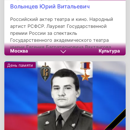
Волынцев Юрий Витальевич
Российский актер театра и кино. Народный
артист РСФСР. Лауреат Государственной
премии России за спектакль
Государственного академического театра
имени Евгения Багратионовича Вахтангова
Москва
Культура
«Без вины виноватые» по пьесе Александра
Николаевича Островского...
День памяти