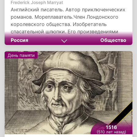
Frederick Joseph Marryat
Английский писатель. Автор приключенческих
романов. Мореплаватель.Член Лондонского
королевского общества. Изобретатель
спасательной шлюпки. Его произведениями
восхищались Джозеф Конрад и Эрнест
Россия
Общество
Хемингуэй.
День памяти
1516
(510 лет назад)