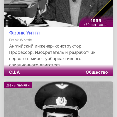
1996
(30 лет назад)
Фрэнк Уиттл
Frank Whittle
Английский инженер-конструктор.
Профессор. Изобретатель и разработчик
первого в мире турбореактивного
авиационного двигателя.
США
Общество
День памяти