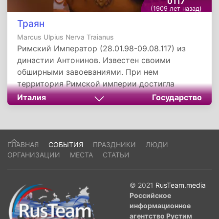
0117
(1909 лет назад)
Траян
Marcus Ulpius Nerva Traianus
Римский Император (28.01.98-09.08.117) из
династии Антонинов. Известен своими
обширными завоеваниями. При нем
территория Римской империи достигла
максимальных размеров.
Италия
Государство
ГЛАВНАЯ
СОБЫТИЯ
ПРАЗДНИКИ
ЛЮДИ
ОРГАНИЗАЦИИ
МЕСТА
СТАТЬИ
© 2021
RusTeam.media
Российское
информационное
агентство Рустим