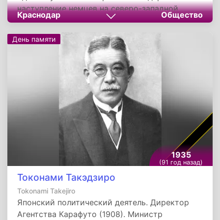
наступление немцев на северо-западной
Краснодар
Общество
окраине Краснодара.
День памяти
1935
(91 год назад)
Токонами Такэдзиро
Tokonami Takejirо
Японский политический деятель. Директор
Агентства Карафуто (1908). Министр