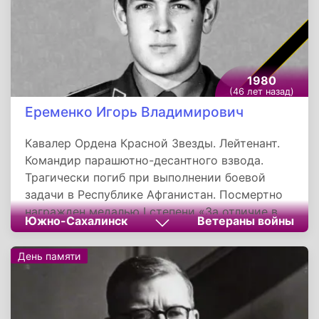
1980
(46 лет назад)
Еременко Игорь Владимирович
Кавалер Ордена Красной Звезды. Лейтенант.
Командир парашютно-десантного взвода.
Трагически погиб при выполнении боевой
задачи в Республике Афганистан. Посмертно
награжден медалью I степени «За отличие в
Южно-Сахалинск
Ветераны войны
воинской службе» и «От благодарного
афганского народа».
День памяти