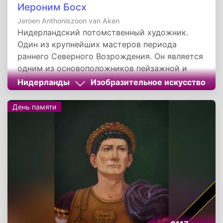
Иероним Босх
Jeroen Anthoniszoon van Aken
Нидерландский потомственный художник.
Один из крупнейших мастеров периода
раннего Северного Возрождения. Он является
одним из основоположников пейзажной и
жанровой живописи в Европе...
Нидерланды
Изобразительное искусство
День памяти