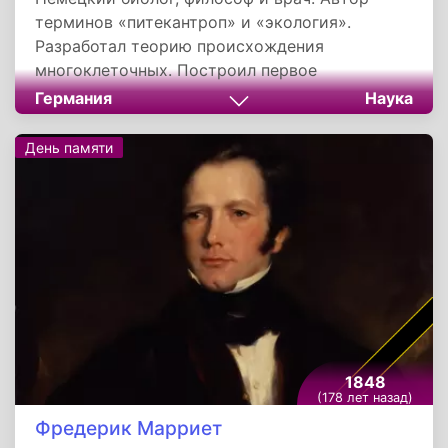
терминов «питекантроп» и «экология».
Разработал теорию происхождения
многоклеточных. Построил первое
генеалогическое древо животного царства.
Германия
Наука
День памяти
1848
(178 лет назад)
Фредерик Марриет