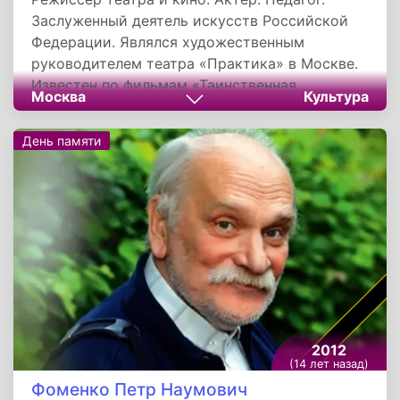
Заслуженный деятель искусств Российской
Федерации. Являлся художественным
руководителем театра «Практика» в Москве.
Известен по фильмам «Таинственная
Москва
Культура
страсть», «Прорубь», «Неравный брак»,
«Русский шоколад», «Самая красивая».
День памяти
2012
(14 лет назад)
Фоменко Петр Наумович