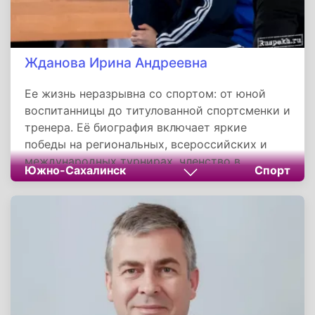
Жданова Ирина Андреевна
Ее жизнь неразрывна со спортом: от юной
воспитанницы до титулованной спортсменки и
тренера. Её биография включает яркие
победы на региональных, всероссийских и
международных турнирах, членство в
Южно-Сахалинск
Спорт
сборной Сахалинской области, а также
обладание чёрным поясом и 2-м даном по
тхэквондо WT. Тренирует новое поколение
тхэквондистов в родном клубе «Торнадо»,
продолжая вносить вклад в развитие спорта и
укрепление межнациональных отношений на
Сахалине.