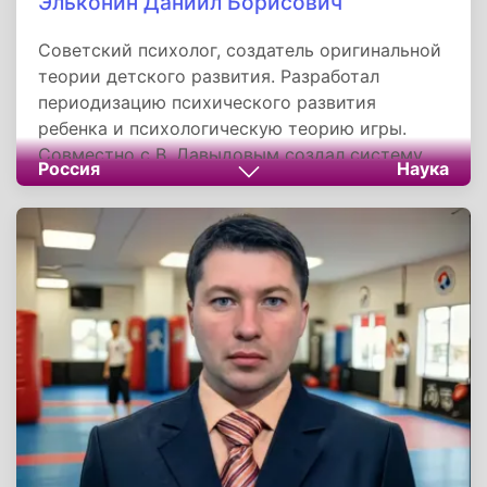
Эльконин Даниил Борисович
Советский психолог, создатель оригинальной
теории детского развития. Разработал
периодизацию психического развития
ребенка и психологическую теорию игры.
Совместно с В. Давыдовым создал систему
Россия
Наука
развивающего обучения, где дети открывают
знания через решение задач, а не получают их
в готовом виде. Эта система официально
используется в российском образовании, а
его работа "Психология игры" остается
фундаментальным трудом. Уникальность
Эльконина — в умении сохранить научные
традиции школы Выготского в сложнейших
исторических условиях и создать практико-
ориентированные теории, актуальные
сегодня.