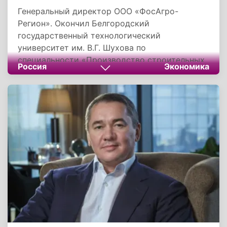
Генеральный директор ООО «ФосАгро-
Регион». Окончил Белгородский
государственный технологический
университет им. В.Г. Шухова по
специальности «Производство строительных
Россия
Экономика
материалов, изделий и конструкций». Карьеру
начал в ООО «ФосАгро-Белгород», где прошел
путь от инженера по охране труда до
генерального директора. Награжден званием
«Почетный работник агропромышленного
комплекса России».