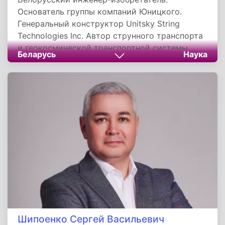
Основатель группы компаний Юницкого.
Генеральный конструктор Unitsky String
Technologies Inc. Автор струнного транспорта
и геокосмической транспортной системы
Беларусь
Наука
«Общепланетарное транспортное средство».
Создатель глобальной программы «ЭкоМир» и
программы безракетного освоения космоса
uSpace. Член Федерации космонавтики
СССР.
Шипоенко Сергей Васильевич