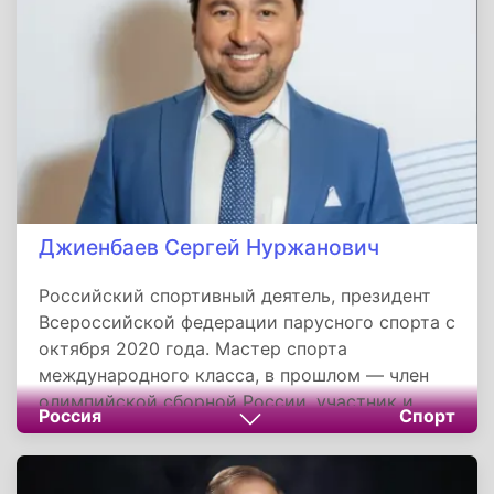
Мегионнефтегаз». С сентября 2025 года —
генеральный директор АО «Томскнефть» ВНК.
Награжден медалью ордена «За заслуги перед
Отечеством» II степени, знаком
«Первооткрыватель месторождения».
Джиенбаев Сергей Нуржанович
Российский спортивный деятель, президент
Всероссийской федерации парусного спорта с
октября 2020 года. Мастер спорта
международного класса, в прошлом — член
олимпийской сборной России, участник и
Россия
Спорт
призер чемпионатов мира и Европы. С 2011 по
2013 год возглавлял тренерский штаб
национальной сборной. На посту главы