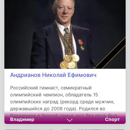
федерации активно развивает массовый
парусный спорт, инициировал программу
импортозамещения спортивных яхт и
добивается возвращения российских
спортсменов на международную арену,
включая Олимпийские игры-2028.
Андрианов Николай Ефимович
Российский гимнаст, семикратный
олимпийский чемпион, обладатель 15
олимпийских наград (рекорд среди мужчин,
державшийся до 2008 года). Родился во
Владимире в бедной семье, рос без отца, был
Владимир
Спорт
трудным подростком, но тренер Николай
Толкачев спас его и привел в гимнастику.