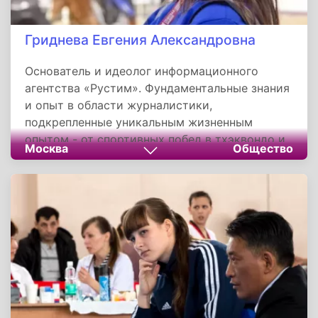
Гриднева Евгения Александровна
Основатель и идеолог информационного
агентства «Рустим». Фундаментальные знания
и опыт в области журналистики,
подкрепленные уникальным жизненным
опытом - от спортивных побед в тхэквондо и
Москва
Общество
общественной работы до практики в бизнесе
и на госслужбе - сформировали широкий
кругозор и глубокое понимание общества,
которые определяют её авторский стиль и
редакторскую политику.