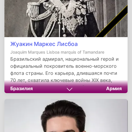
Жуакин Маркес Лисбоа
Joaquim Marques Lisboa marquis of Tamandare
Бразильский адмирал, национальный герой и
официальный покровитель военно-морского
флота страны. Его карьера, длившаяся почти
70 лет, охватила ключевые войны XIX века,
включая решающую победу в битве при
Бразилия
Армия
Риачуэло. В знак признания его заслуг день
его рождения, 13 декабря, отмечается в
Бразилии как День моряка. Его имя
увековечено в названиях городов, кораблей и
многочисленных памятниках по всей стране.