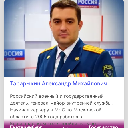
Абсолютный чемпион мира (1978) и Европы
(1975). На Олимпиаде-1980 произносил клятву
спортсменов. После карьеры воспитал плеяду
чемпионов, работал тренером в СССР, Японии
и России. Скончался после продолжительной
болезни, похоронен во Владимире.
Тарарыкин Александр Михайлович
Российский военный и государственный
деятель, генерал-майор внутренней службы.
Начинал карьеру в МЧС по Московской
области, с 2005 года работал в
Краснодарском крае, пройдя путь до
Екатеринбург
Государство