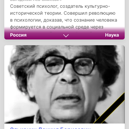
Советский психолог, создатель культурно-
исторической теории. Совершил революцию
в психологии, доказав, что сознание человека
формируется в социальной среде через
культуру и речь. Его идеи о "зоне ближайшего
Россия
Наука
развития" изменили мировую педагогику.
Несмотря на раннюю смерть и забвение, его
наследие стало основой современной
образовательной практики и психологии
развития.