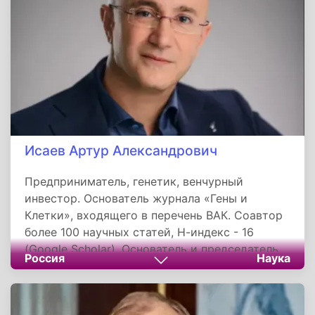
технологические решения», которая создает
софт и финтех-сервисы для цифровизации
сферы жилищно-коммунального хозяйства.
Исаев Артур Александрович
Предприниматель, генетик, венчурный
инвестор. Основатель журнала «Гены и
Клетки», входящего в перечень ВАК. Соавтор
более 100 научных статей, Н-индекс - 16
(Google Scholar). Основатель и председатель
Россия
Наука
совета директоров биотехнологической
компании Артген биотех. Партнер
Московского венчурного фонда