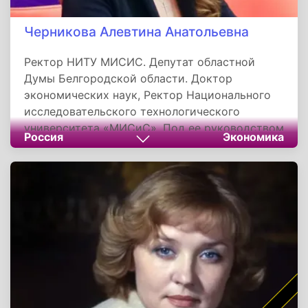
Черникова Алевтина Анатольевна
Ректор НИТУ МИСИС. Депутат областной
Думы Белгородской области. Доктор
экономических наук, Ректор Национального
исследовательского технологического
университета «МИСиС». Под ее руководством
Россия
Экономика
НИТУ «МИСиС» вошел в ведущие рейтинги
лучших вузов мира QS WUR и THE WUR...