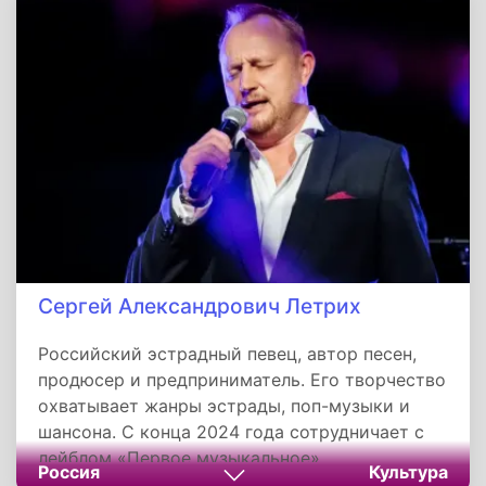
причинах роста современных
неинфекционных заболеваний.
Сергей Александрович Летрих
Российский эстрадный певец, автор песен,
продюсер и предприниматель. Его творчество
охватывает жанры эстрады, поп-музыки и
шансона. С конца 2024 года сотрудничает с
лейблом «Первое музыкальное».
Россия
Культура