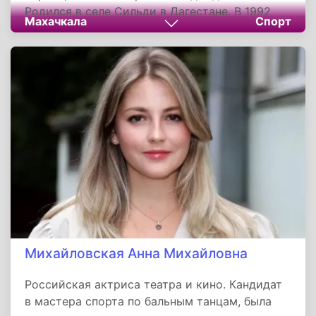
Родился в селе Сильди в Дагестане. В 1992
Махачкала
Спорт
году воспитал первого чемпиона мира —
своего брата Нурмагомеда. За карьеру
подготовил 18 чемпионов мира по боевому
самбо — рекорд, занесённый в Книгу
рекордов России. Основатель знаменитой
«Манаповской школы», главный тренер клуба
Eagles MMA и сборной Дагестана. Отец и
первый тренер непобеждённого чемпиона UFC
Хабиба Нурмагомедова. Скончался 3 июля
2020 года в Москве от осложнений,
вызванных коронавирусом, похоронен в
родном селе.
Михайловская Анна Михайловна
Российская актриса театра и кино. Кандидат
в мастера спорта по бальным танцам, была