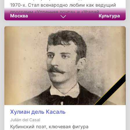
1970-х. Стал всенародно любим как ведущий
программ «Утренняя почта» и «Угадай
Москва
Культура
мелодию». Награжден орденами Дружбы и
Почета. Скончался в Москве в ноябре 2025
года после тяжелой болезни.
Хулиан дель Касаль
Julián del Casal
Кубинский поэт, ключевая фигура