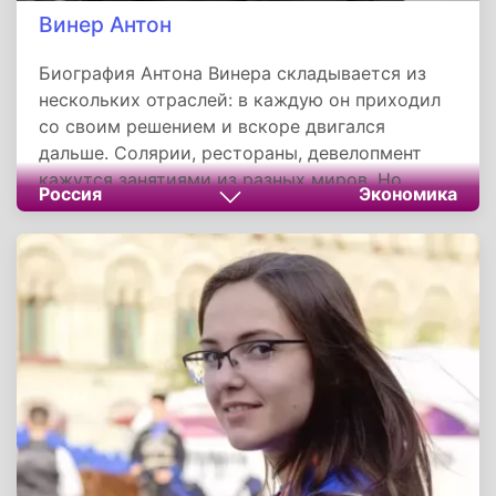
Винер Антон
Биография Антона Винера складывается из
нескольких отраслей: в каждую он приходил
со своим решением и вскоре двигался
дальше. Солярии, рестораны, девелопмент
кажутся занятиями из разных миров. Но
Россия
Экономика
логика везде одна. Он брался за то, чего на
рынке ещё не было, и оказывался там раньше
других.