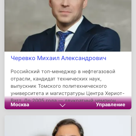
торжественной церемонии награждения
сотрудников предприятия высокими
ведомственными наградами. Продолжает
работу по развитию производства и
социальной инфраструктуры региона.
Черевко Михаил Александрович
Российский топ-менеджер в нефтегазовой
отрасли, кандидат технических наук,
выпускник Томского политехнического
университета и магистратуры Центра Хериот-
Ватт. До 2005 года — двукратный чемпион
Москва
Управление
мира по плаванию в ластах, мастер спорта
международного класса. С 2006 года
работает в структурах «Газпром нефти». В
2018–2024 годах возглавлял «Славнефть-