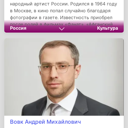
народный артист России. Родился в 1964 году
в Москве, в кино попал случайно благодаря
фотографии в газете. Известность приобрел
после ролей в фильмах «Фанат», «Афганский
Россия
Культура
излом» и сериалах «Бандитский Петербург»,
«Штрафбат». Мировое признание получил за
главную роль в фильме Андрея Звягинцева
«Левиафан». В личной жизни известен
историей любви к жене Марии, ради которой
разрушил чужую семью, и усыновлением
двоих детей из детдома. С 2011 по 2021 год
жил в Канаде, но продолжает активно
сниматься в российском кино и
международных проектах.
Вовк Андрей Михайлович