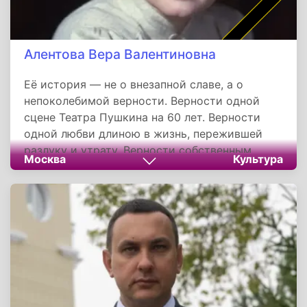
Алентова Вера Валентиновна
Её история — не о внезапной славе, а о
непоколебимой верности. Верности одной
сцене Театра Пушкина на 60 лет. Верности
одной любви длиною в жизнь, пережившей
разлуку и утрату. Верности собственным
Москва
Культура
принципам в искусстве, за которые порой
приходилось платить одиночеством. Её путь к
всенародной любви занял 15 лет, но когда он
случился, это был не просто успех. Роль
Катерины Тихомировой в «Москве слезам не
верит» сделала Веру Алентову символом
поколения.