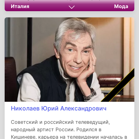
поставщиком королевского двора.
Италия
Мода
Придерживался консервативных взглядов, но
его наследие было переосмыслено дочерью и
внучкой, превратившей семейное дело в
глобальную империю высокой моды.
Николаев Юрий Александрович
Советский и российский телеведущий,
народный артист России. Родился в
Кишиневе, карьера на телевидении началась в