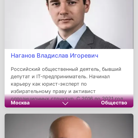
Наганов Владислав Игоревич
Российский общественный деятель, бывший
депутат и IT-предприниматель. Начинал
карьеру как юрист-эксперт по
избирательному праву и активист
оппозиционных структур. С 2016 по 2021 год
Москва
Общество
был депутатом в Химках, где курировал
вопросы ЖКХ и реализовал экологический
проект. После окончания депутатского срока
полностью сосредоточился на развитии
собственной IT-компании «Эффективные