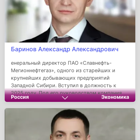
Баринов Александр Александрович
енеральный директор ПАО «Славнефть-
Мегионнефтегаз», одного из старейших и
крупнейших добывающих предприятий
Западной Сибири. Вступил в должность к
2025 году. Под его руководством компания
Россия
Экономика
сохраняет статус лидера отрасли, ежегодно
добывая около 150 тысяч тонн нефти только
на Луговом месторождении и признаваясь
лучшим работодателем нефтегазового
комплекса Югры. В сентябре 2025 года
принимал губернатора округа на