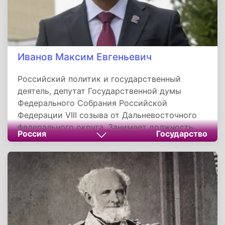
Иванов Максим Евгеньевич
Российский политик и государственный
деятель, депутат Государственной думы
Федерального Собрания Российской
Федерации VIII созыва от Дальневосточного
федерального округа. Занимает должность
Россия
Государство
секретаря Хабаровского регионального
отделения партии «Единая Россия», является
членом Генерального совета партии.
Руководит региональным отделением с 2019
года.