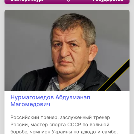
начальника регионального ГУ МЧС (2017–
2019). С 2019 по 2024 год руководил
Уральским институтом ГПС МЧС России. В
декабре 2024 года назначен руководителем
департамента по делам казачества
Краснодарского края. 19 февраля 2026 года
задержан сотрудниками УФСБ по подозрению
в превышении полномочий и нецелевом
расходовании бюджетных средств в размере
15 млн рублей. Находится под следствием.
Нурмагомедов Абдулманап
Магомедович
Российский тренер, заслуженный тренер
России, мастер спорта СССР по вольной
борьбе, чемпион Украины по дзюдо и самбо.