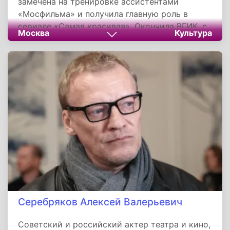
замечена на тренировке ассистентами
«Мосфильма» и получила главную роль в
сериале «Самая красивая». Окончила ВГИК, с
Москва
Культура
2009 года служит в Театре имени Моссовета.
Известна по ролям в сериалах «Молодёжка»,
«Маргоша», «Барвиха», «Капитанша», «Анна
Медиум». Была замужем за актёром
Тимофеем Каратаевым, воспитывает сына
Мирослава. Продолжает активно сниматься и
играть в театре, развивает собственный бренд
одежды.
Серебряков Алексей Валерьевич
Советский и российский актер театра и кино,