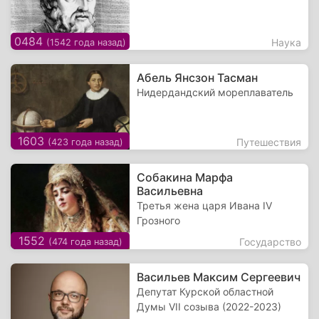
0484
Наука
(1542 года назад)
Абель Янсзон Тасман
Нидердандский мореплаватель
1603
Путешествия
(423 года назад)
Собакина Марфа
Васильевна
Третья жена царя Ивана IV
Грозного
1552
Государство
(474 года назад)
Васильев Максим Сергеевич
Депутат Курской областной
Думы VII созыва (2022-2023)