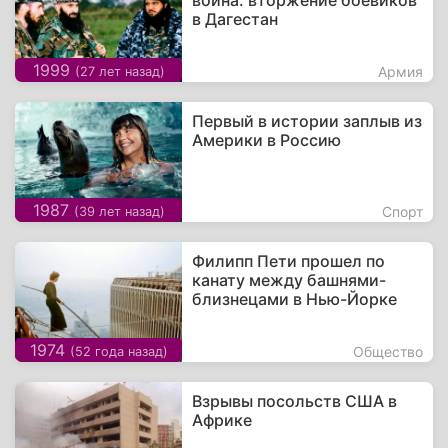
война: вторжение боевиков
в Дагестан
1999
Армия
(27 лет назад)
Первый в истории заплыв из
Америки в Россию
1987
Спорт
(39 лет назад)
Филипп Пети прошел по
канату между башнями-
близнецами в Нью-Йорке
1974
Общество
(52 года назад)
Взрывы посольств США в
Африке