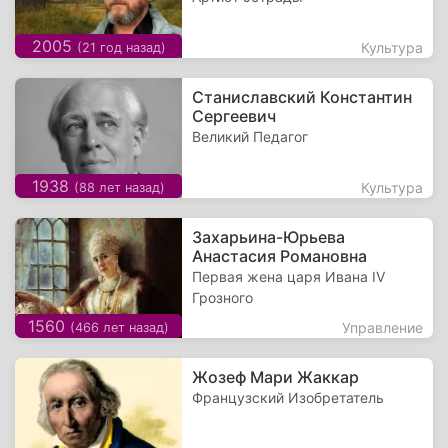
2005
Культура
(21 год назад)
Станиславский Константин
Сергеевич
Великий Педагог
1938
Культура
(88 лет назад)
Захарьина-Юрьева
Анастасия Романовна
Первая жена царя Ивана IV
Грозного
1560
Управление
(466 лет назад)
Жозеф Мари Жаккар
Французский Изобретатель