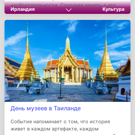
изобретательности. Сохраняя память о его
Ирландия
Культура
происхождении, ирландцы не только чтят
прошлое, но и создают новые традиции,
приглашая весь мир разделить с ними
радость от чашки кофе.
День музеев в Таиланде
Событие напоминает о том, что история
живет в каждом артефакте, каждом