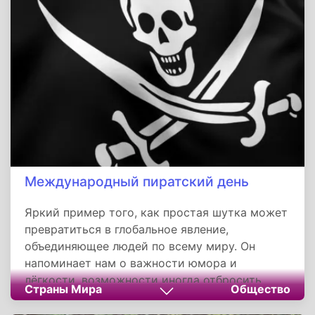
прикоснуться к древнему наследию и найти в
нём вдохновение для собственного духовного
поиска.
Международный пиратский день
Яркий пример того, как простая шутка может
превратиться в глобальное явление,
объединяющее людей по всему миру. Он
напоминает нам о важности юмора и
лёгкости, возможности иногда отбросить
Страны Мира
Общество
серьёзность и окунуться в мир игры и
фантазии. Этот праздник, отмечаемый 19