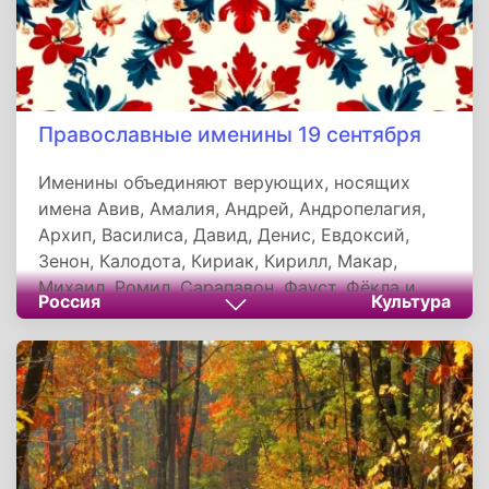
Православные именины 19 сентября
Именины объединяют верующих, носящих
имена Авив, Амалия, Андрей, Андропелагия,
Архип, Василиса, Давид, Денис, Евдоксий,
Зенон, Калодота, Кириак, Кирилл, Макар,
Михаил, Ромил, Сарапавон, Фауст, Фёкла и
Россия
Культура
Феоктист. Тезоименитство является важным
духовным праздником, напоминающим о
связи с небесными покровителями и богатом
наследии христианской традиции, укрепляя
веру и преемственность поколений в лоне
Православной Церкви.