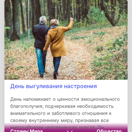
сентября, не имеет государственного статуса,
но его популярность свидетельствует о
всеобщей потребности в радости, творчестве
и простом человеческом общении.
День выгуливания настроения
День напоминает о ценности эмоционального
благополучия, подчеркивая необходимость
внимательного и заботливого отношения к
своему внутреннему миру, признавая все
многообразие человеческих чувств. Он
Страны Мира
Общество