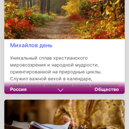
Михайлов день
Уникальный сплав христианского
мировоззрения и народной мудрости,
ориентированной на природные циклы.
Служил важной вехой в календаре,
символизируя завершение одного жизненного
Россия
Общество
этапа и подготовку к следующему. Его
главный смысл — в укреплении социального
единства, примирении и осмыслении
результатов своего труда, что делало его
одним из ключевых праздников в жизни
русского человека, гармонично соединяя