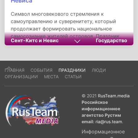
Невиса
Символ многовекового стремления к
самоуправлению и суверенитету, который
продолжает формировать национальное
самосознание жителей островов. Праздник
Сент-Китс и Невис
Государство
отражает их гордость за пройденный путь и
надежду на будущее, оставаясь важным
напоминанием о ценности свободы и
единства для всего мирового сообщества.
ГЛАВНАЯ
СОБЫТИЯ
ПРАЗДНИКИ
ЛЮДИ
ОРГАНИЗАЦИИ
МЕСТА
СТАТЬИ
© 2021
RusTeam.media
Российское
информационное
агентство Рустим
email:
ria@rus.team
.
Информационное