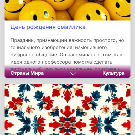
День рождения смайлика
Праздник, признающий важность простого, но
гениального изобретения, изменившего
цифровое общение. Он напоминает о том, как
идея одного профессора помогла сделать
виртуальный мир эмоциональнее, понятнее и
Страны Мира
Культура
добрее для миллиардов людей. Смайлик стал
мостом между технологиями и
человечностью, наглядно демонстрируя, что
даже в цифровую эпоху самое ценное — это
живая эмоция, выраженная через простую
улыбку.