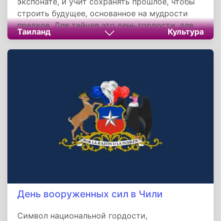
экспонате, и учит сохранять прошлое, чтобы
строить будущее, основанное на мудрости
предков. Для тайцев это день гордости, для
Таиланд
Культура
гостей страны — возможность прикоснуться
к древней цивилизации, которая продолжает
развиваться в гармонии с современностью.
День вооруженных сил в Чили
Символ национальной гордости,