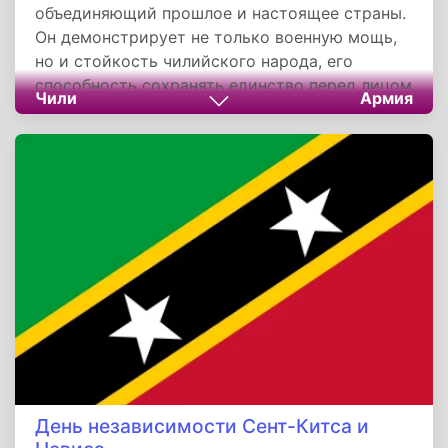
объединяющий прошлое и настоящее страны.
Он демонстрирует не только военную мощь,
но и стойкость чилийского народа, его
способность сохранять единство перед лицом
Чили
Армия
вызовов. Праздник напоминает о том, что
сила нации — в ее способности чтить
историю, ценить свободу и укреплять мир.
День независимости Сент-Китса и