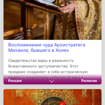
небесное заступничество с земными
заботами.
Воспоминание чуда Архистратига
Михаила, бывшего в Хонех
Свидетельство веры в реальность
божественного заступничества. Этот
праздник соединяет в себе историческую
память о конкретном событии IV века с
Россия
Религия
вневременным посланием о силе молитвы и
веры. Для современных людей, независимо от
их религиозных убеждений, история этого
чуда может стать поводом для размышлений