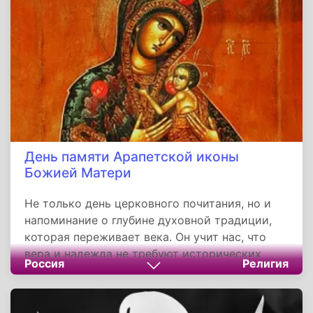
о духовном измерении человеческой жизни.
День памяти Арапетской иконы
Божией Матери
Не только день церковного почитания, но и
напоминание о глубине духовной традиции,
которая переживает века. Он учит нас, что
вера и надежда не требуют исторических
Россия
Религия
доказательств, а основываются на внутренней
убеждённости и общинном опыте. Для
современного человека это возможность