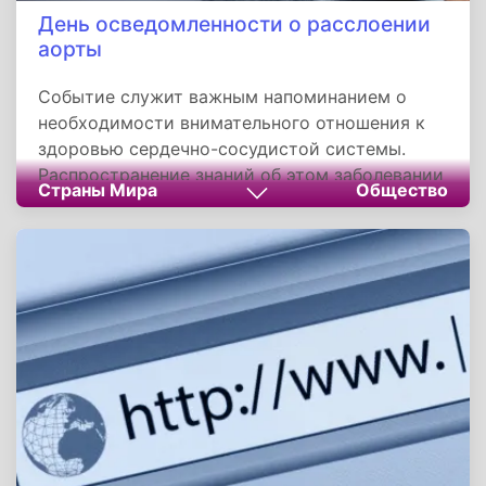
День осведомленности о расслоении
аорты
Событие служит важным напоминанием о
необходимости внимательного отношения к
здоровью сердечно-сосудистой системы.
Распространение знаний об этом заболевании
Страны Мира
Общество
помогает сократить время до оказания
медицинской помощи и повышает шансы на
выживание. Регулярное информирование
населения способствует ранней диагностике
и предотвращает множество трагических
исходов.