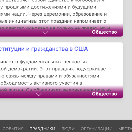
ду прошлыми достижениями и будущими
ями нации. Через церемонии, образование и
ые инициативы этот праздник напоминает о
ражданство основано не только на правах, но и
Общество
 общей ответственности. Для Австралии, страны
в, это особенно важно — здесь каждый
ституции и гражданства в США
 независимо от происхождения, вносит свой
щую историю успеха.
инает о фундаментальных ценностях
ой демократии. Этот праздник подчеркивает
ю связь между правами и обязанностями
еобходимость активного участия в
ой жизни. Он объединяет американцев разных
Общество
и происхождения вокруг общих идеалов
праведливости и верховенства права.
СОБЫТИЯ
ПРАЗДНИКИ
ЛЮДИ
ОРГАНИЗАЦИИ
МЕСТ