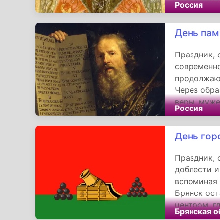
Россия
в сердцах 
историческ
День пам
Праздник,
современно
продолжают
Через обр
веры, муже
Россия
праздник н
стремление
День гор
ценностями
религиозны
Праздник, 
доблести и
вспоминая 
Брянск ост
центром, г
Брянская о