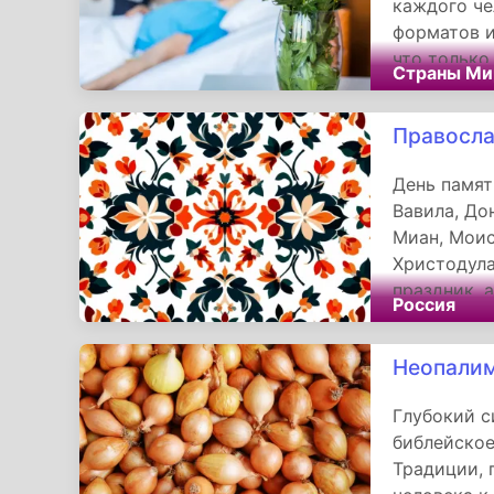
каждого че
форматов и
что тольк
Страны Ми
здравоохра
тех, кому 
Правосла
пациентов 
нас.
День памят
Вавила, До
Миан, Моис
Христодула
праздник, 
Россия
связи чело
подвиг ста
Неопалим
и их значе
христианск
Глубокий с
вдохновени
библейское
Традиции, 