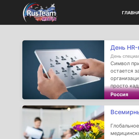
ГЛАВН
День HR
День специа
Символ при
остается з
организаци
просто кад
архитектор
Россия
талантов. 
гармонии 
Всемирны
сотруднико
эффективну
Глобальное
медицинск