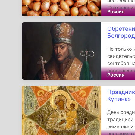
человека к
Сохранение
Россия
непреходящ
уважения к
Обретени
Белгород
Не только 
свидетельс
сентября н
совершенс
Россия
сохранения
продолжает
Праздник
очищения и
Купина»
День соеди
традицией,
символизир
послание о