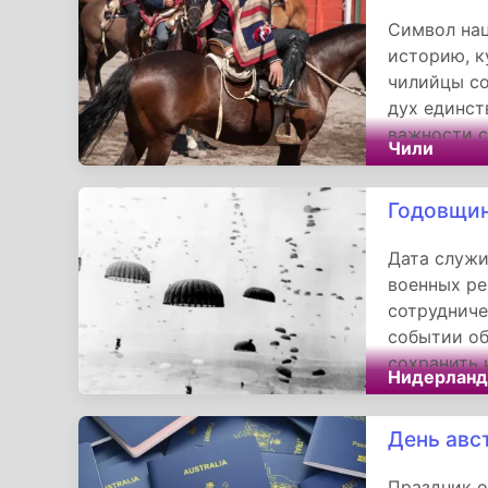
Символ на
историю, к
чилийцы со
дух единст
важности с
Чили
поколений,
настоящее.
Годовщин
Дата служи
военных ре
сотрудниче
событии об
сохранить 
Нидерлан
тем, кто п
нацизма. Э
День авс
истории.
Праздник о