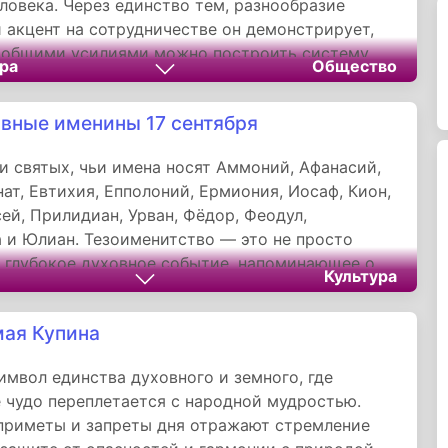
ловека. Через единство тем, разнообразие
 акцент на сотрудничестве он демонстрирует,
о общими усилиями можно построить систему
ра
Общество
нения, где приоритетом является благополучие
она служит. Сохранение жизни и здоровья
вные именины 17 сентября
— это ответственность, которая лежит на всех
и святых, чьи имена носят Аммоний, Афанасий,
нат, Евтихия, Епполоний, Ермиония, Иосаф, Кион,
ей, Прилидиан, Урван, Фёдор, Феодул,
 и Юлиан. Тезоименитство — это не просто
а глубокое духовное событие, напоминающее о
Культура
века с его небесным покровителем, чья жизнь и
новятся образцом для подражания. Через имена
ая Купина
ния верующие прикасаются к богатому наследию
ой истории, находя в нем источник силы и
имвол единства духовного и земного, где
я для собственного пути.
 чудо переплетается с народной мудростью.
приметы и запреты дня отражают стремление