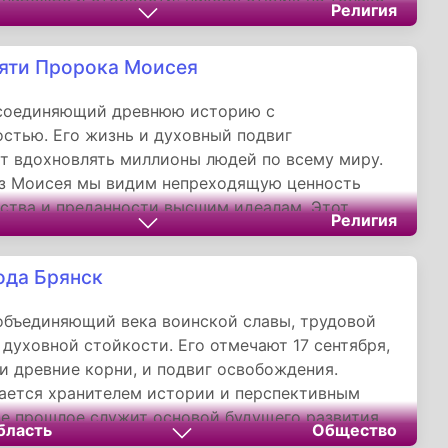
Религия
верующих, но и у всех, кто ценит глубину
их образов и их вневременную мудрость.
яти Пророка Моисея
 соединяющий древнюю историю с
стью. Его жизнь и духовный подвиг
 вдохновлять миллионы людей по всему миру.
аз Моисея мы видим непреходящую ценность
ства и преданности высшим идеалам. Этот
Религия
апоминает о том, что нравственный закон и
 к свободе являются универсальными
ода Брянск
, важными для всех людей независимо от их
х убеждений.
объединяющий века воинской славы, трудовой
 духовной стойкости. Его отмечают 17 сентября,
и древние корни, и подвиг освобождения.
ается хранителем истории и перспективным
де прошлое служит основой будущего развития.
бласть
Общество