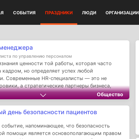
АЯ
СОБЫТИЯ
ПРАЗДНИКИ
ЛЮДИ
ОРГАНИЗАЦИИ
-менеджера
листа по управлению персоналом
знания ценности той работы, которая часто
а кадром, но определяет успех любой
и. Современные HR-специалисты — это не
ровики, а стратегические партнеры бизнеса,
ы корпоративной культуры и проводники
Общество
Их ежедневный труд направлен на создание
между интересами компании и потребностями
й день безопасности пациентов
в, что в конечном счете формирует здоровую и
ю рабочую среду.
 событие, напоминающее, что безопасность
ой помощи является основополагающим правом