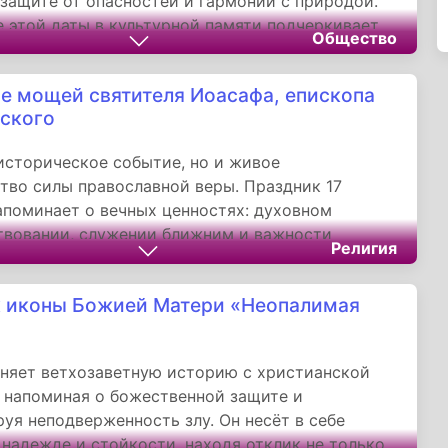
 защите от опасностей и гармонии с природой.
 этой даты в культурной памяти подчеркивает
Общество
ее значение веры, общинной солидарности и
 наследию предков.
е мощей святителя Иоасафа, епископа
ского
историческое событие, но и живое
тво силы православной веры. Праздник 17
апоминает о вечных ценностях: духовном
твовании, служении ближним и важности
Религия
 религиозных традиций. Почитание святителя
 вдохновлять верующих на путь нравственного
 иконы Божией Матери «Неопалимая
 преданного служения Богу и Отечеству.
няет ветхозаветную историю с христианской
 напоминая о божественной защите и
уя неподверженность злу. Он несёт в себе
 надежде и стойкости, находя отклик не только