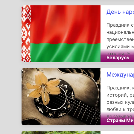
День нар
Праздник 
национальн
преемствен
усилиями м
страны. Эт
Беларусь
будущее, н
родину и в
Междунар
Праздник, 
историй, р
разных кул
любви к тр
доказывая,
Страны Ми
жанра, кот