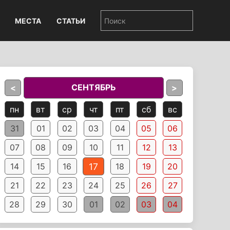
МЕСТА
СТАТЬИ
СЕНТЯБРЬ
<
>
пн
вт
ср
чт
пт
сб
вс
31
01
02
03
04
05
06
07
08
09
10
11
12
13
17
14
15
16
18
19
20
21
22
23
24
25
26
27
28
29
30
01
02
03
04