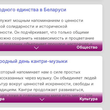
одного единства в Беларуси
служит мощным напоминанием о ценности
ой солидарности и исторической
ности. Он подчёркивает, что только общими
ожно сохранить независимость и процветание
от праздник объединяет прошлое, настоящее и
Общество
аполняя сердца белорусов гордостью за свою
ерой в её единство.
одный день кантри-музыки
который напоминает нам о силе простых
ассказанных через музыку. Он объединяет людей
ьтур вокруг ценностей искренности, свободы и
адициям. Кантри продолжает развиваться,
 что даже в современном мире есть место для
ра
Культура
орый говорит с нами на языке сердца.