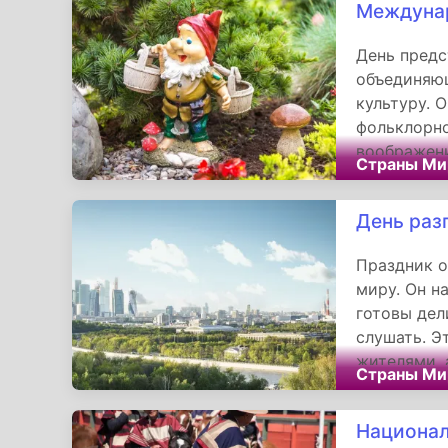
Междуна
День предс
объединяю
культуру. 
фольклорно
воображени
Страны Ми
ценности т
этот празд
День раз
Праздник о
миру. Он н
готовы дел
слушать. Э
жителями, 
Страны Ми
открывая д
культурным
Национал