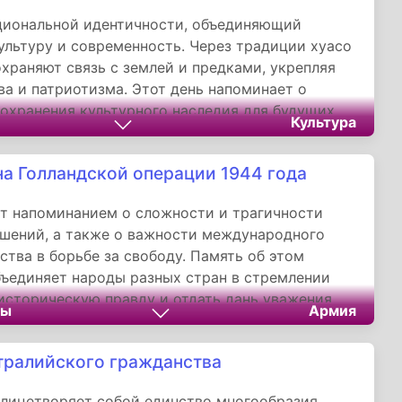
циональной идентичности, объединяющий
ультуру и современность. Через традиции хуасо
храняют связь с землей и предками, укрепляя
ва и патриотизма. Этот день напоминает о
охранения культурного наследия для будущих
Культура
 демонстрируя, как прошлое может вдохновлять
а Голландской операции 1944 года
т напоминанием о сложности и трагичности
шений, а также о важности международного
ства в борьбе за свободу. Память об этом
ъединяет народы разных стран в стремлении
историческую правду и отдать дань уважения
ды
Армия
ожертвовал жизнью за освобождение Европы от
та дата учит нас ценить мир и помнить уроки
тралийского гражданства
лицетворяет собой единство многообразия,