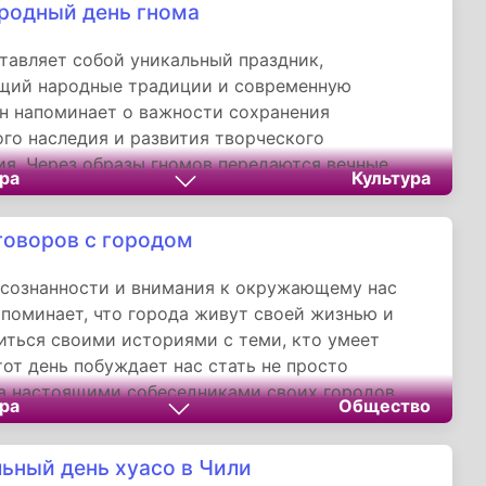
родный день гнома
тавляет собой уникальный праздник,
щий народные традиции и современную
Он напоминает о важности сохранения
го наследия и развития творческого
я. Через образы гномов передаются вечные
ра
Культура
рудолюбия, мудрости и доброты, что делает
ник значимым для людей всех возрастов.
говоров с городом
сознанности и внимания к окружающему нас
апоминает, что города живут своей жизнью и
иться своими историями с теми, кто умеет
тот день побуждает нас стать не просто
а настоящими собеседниками своих городов,
ра
Общество
ля себя новые смыслы и укрепляя связь с
 наследием.
ьный день хуасо в Чили