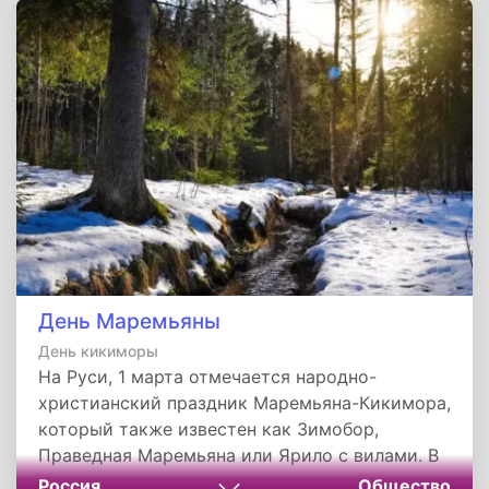
комплимент должен быть основан на
реальных фактах, иначе он рискует
превратиться в лесть, которая вызовет лишь
раздражение.
День Маремьяны
День кикиморы
На Руси, 1 марта отмечается народно-
христианский праздник Маремьяна-Кикимора,
который также известен как Зимобор,
Праведная Маремьяна или Ярило с вилами. В
православном календаре этот день является
Россия
Общество