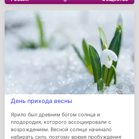
днем почтения памяти праведной Мариамны.
В народе этот день считался особенным,
переломным для зимы.
День прихода весны
Ярило был древним богом солнца и
плодородия, которого ассоциировали с
возрождением. Весной солнце начинало
набирать силу, поэтому время пробуждения