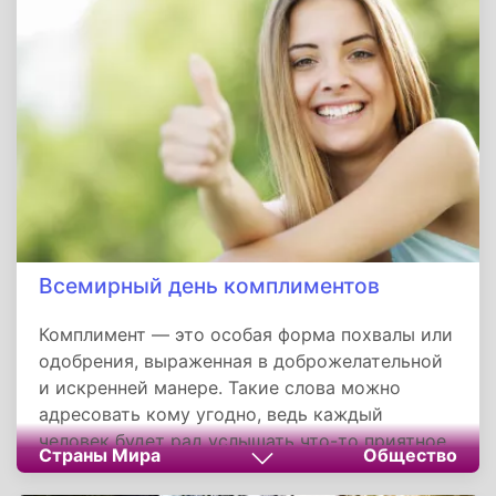
чувства к этим животным.
Всемирный день комплиментов
Комплимент — это особая форма похвалы или
одобрения, выраженная в доброжелательной
и искренней манере. Такие слова можно
адресовать кому угодно, ведь каждый
человек будет рад услышать что-то приятное
Страны Мира
Общество
в свой адрес, особенно если это сказано без
особого повода. Однако важно помнить, что