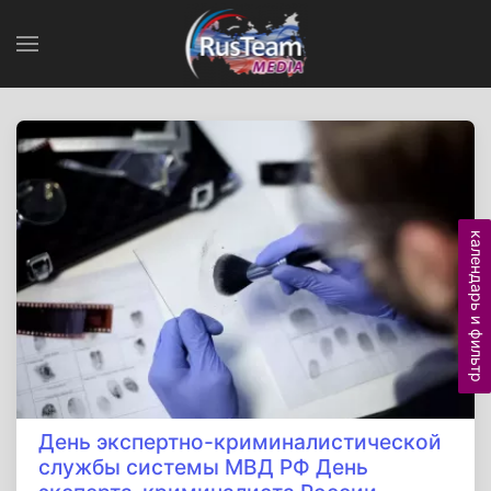
календарь и фильтр
День экспертно-криминалистической
службы системы МВД РФ День