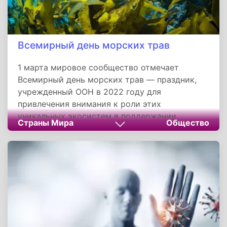
Всемирный день морских трав
1 марта мировое сообщество отмечает
Всемирный день морских трав — праздник,
учрежденный ООН в 2022 году для
привлечения внимания к роли этих
уникальных экосистем в поддержании
Страны Мира
Общество
здоровья океанов. Несмотря на скромную
площадь (менее 0,1% дна океанов), морские
травы обеспечивают 18% глобального
поглощения углерода и служат домом для
30% морских видов.