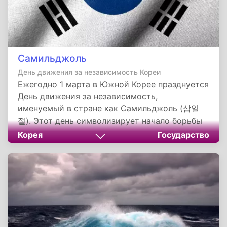
Самильджоль
День движения за независимость Кореи
Ежегодно 1 марта в Южной Корее празднуется
День движения за независимость,
именуемый в стране как Самильджоль (삼일
절). Этот день символизирует начало борьбы
корейского народа за освобождение от
Корея
Государство
японского господства и провозглашение
независимости.