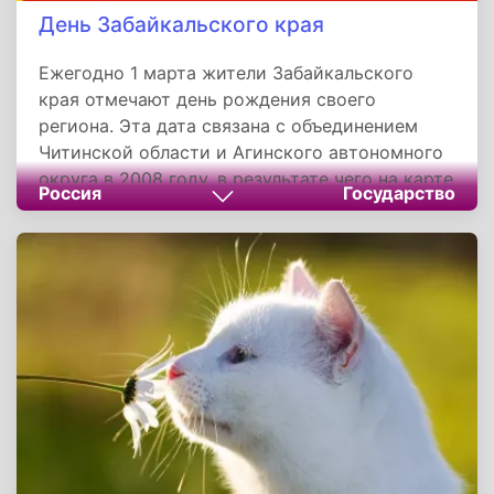
День Забайкальского края
Ежегодно 1 марта жители Забайкальского
края отмечают день рождения своего
региона. Эта дата связана с объединением
Читинской области и Агинского автономного
округа в 2008 году, в результате чего на карте
Россия
Государство
России появился новый субъект Федерации.
Административным центром края стал город
Чита. Забайкальский край входит в состав
Сибирского федерального округа и граничит с
Иркутской и Амурской областями,
республиками Якутией и Бурятией, а также с
Китаем и Монголией.