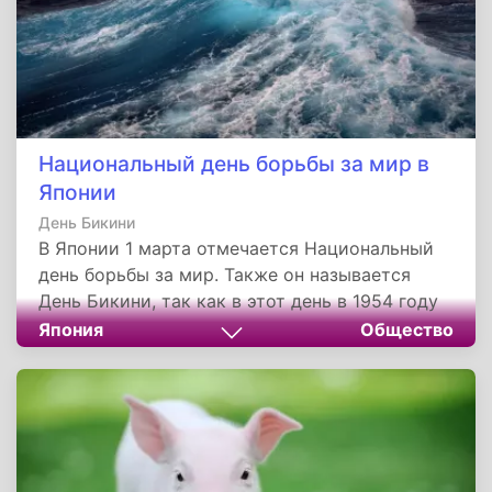
Национальный день борьбы за мир в
Японии
День Бикини
В Японии 1 марта отмечается Национальный
день борьбы за мир. Также он называется
День Бикини, так как в этот день в 1954 году
США взорвали водородную бомбу на атолле
Япония
Общество
Бикини. Случайными жертвами взрыва стали
японские рыбаки.