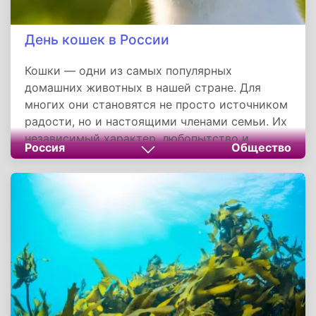
День кошек в России
Кошки — одни из самых популярных
домашних животных в нашей стране. Для
многих они становятся не просто источником
радости, но и настоящими членами семьи. Их
независимый характер, любопытство и
Россия
Общество
умение быть вездесущими только добавляют
им очарования. Говорят, что доверие кота
нужно заслужить, и это правда.