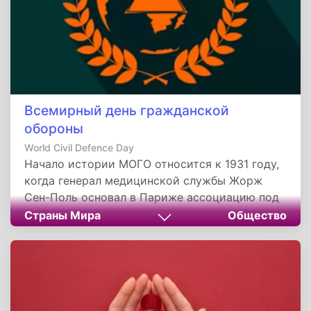
Всемирный день гражданской
обороны
World Civil Defence Day
Начало истории МОГО относится к 1931 году,
когда генерал медицинской службы Жорж
Сен-Поль основал в Париже ассоциацию под
названием «Женевские зоны». Инициатива
Страны Мира
Общество
создания этой организации исходила от
нескольких стран, которые стремились
создать локальные безопасные зоны,
поддерживаемые международными
соглашениями.