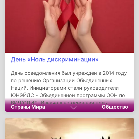
День «Ноль дискриминации»
День осведомления был учрежден в 2014 году
по решению Организации Объединенных
Наций. Инициаторами стали руководители
ЮНЭЙДС - Объединенной программы ООН по
ВИЧ/СПИД. Изначально основная цель
Страны Мира
Общество
учреждения праздника заключалась в
привлечении внимания обществa к проблемам
людей с ВИЧ-положительным статусом.
Существующие стереотипы о вирусе