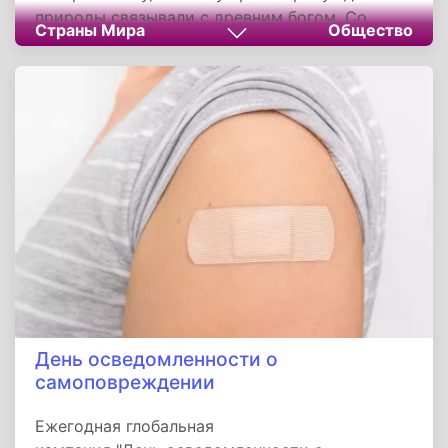
природы связывали с древним богом. Со
Страны Мира
Общество
временем начало наступления весны
закрепилось за первым мартовским днем. В
этот день наши предки придерживались
определенных традиций.
День осведомленности о
самоповреждении
Ежегодная глобальная