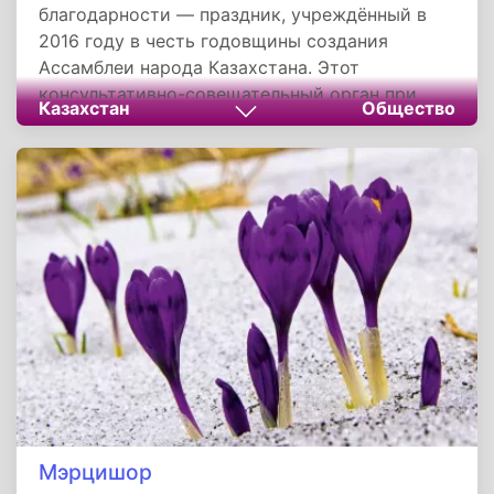
благодарности — праздник, учреждённый в
2016 году в честь годовщины создания
Ассамблеи народа Казахстана. Этот
консультативно-совещательный орган при
Казахстан
Общество
президенте играет важную роль в разработке
и реализации национальной политики,
направленной на укрепление межэтнического
согласия.
Мэрцишор