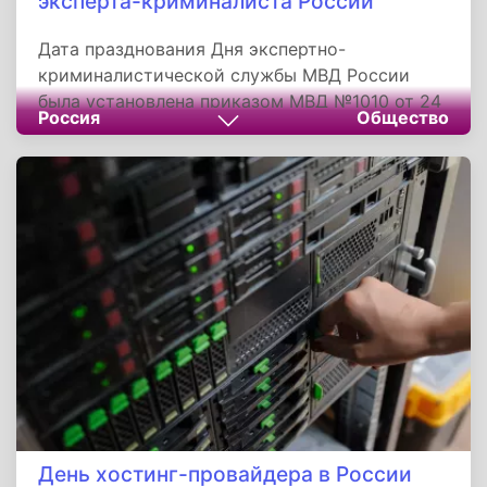
эксперта-криминалиста России
Дата празднования Дня экспертно-
криминалистической службы МВД России
была установлена приказом МВД №1010 от 24
Россия
Общество
ноября 2008 года. Этот день был учреждён
для повышения престижа судебно-экспертной
деятельности, сохранения традиций и
выражения благодарности сотрудникам за их
доблестный труд.
День хостинг-провайдера в России