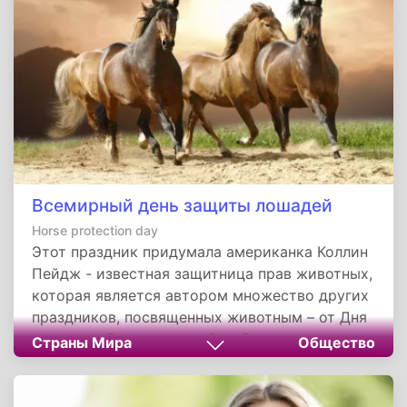
приводят к многочисленным проблемам в
повседневной жизни этой категории людей.
Всемирный день защиты лошадей
Horse protection day
Этот праздник придумала американка Коллин
Пейдж - известная защитница прав животных,
которая является автором множество других
праздников, посвященных животным – от Дня
кошек до Дня выгула собак. Для женщины
Страны Мира
Общество
кони - это символ свободы. Она с детства
занималась верховой ездой и уходом за
лошадьми, поэтому испытывает особые