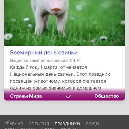
Всемирный день свиньи
Национальный день свиньи в США
Каждый год, 1 марта, отмечается
Национальный день свиньи. Этот праздник
посвящен животному, которое считается
одним из самых значимых в домашнем
хозяйстве. Праздник наиболее распространен
Страны Мира
Общество
в Америке. В других странах он не популярен,
потому что смысл и история не имеют
подлинных сведений.
ГЛАВНАЯ
СОБЫТИЯ
ПРАЗДНИКИ
ЛЮДИ