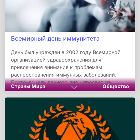
Всемирный день иммунитета
День был учрежден в 2002 году Всемирной
организацией здравоохранения для
привлечения внимания к проблемам
распространения иммунных заболеваний.
Поэтому цель данного дня - просветить
Страны Мира
Общество
общество о факторах и причинах развития и
распространения иммунных заболеваний.
Медицинские работники призывают людей
более ответственно подходить к с своему
здоровью, избавиться от пагубных привычек и
вести здоровый образ жизни.