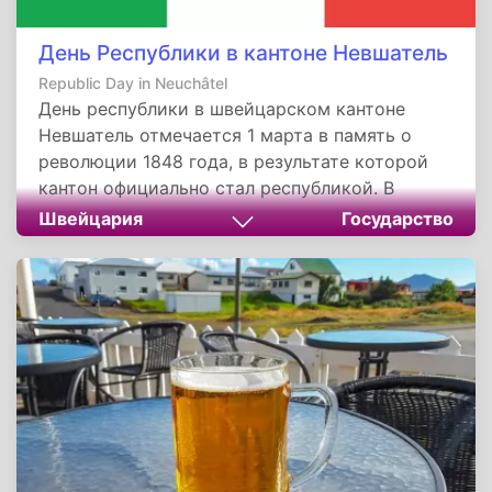
День Республики в кантоне Невшатель
Republic Day in Neuchâtel
День республики в швейцарском кантоне
Невшатель отмечается 1 марта в память о
революции 1848 года, в результате которой
кантон официально стал республикой. В
настоящее время кантон управляется
Швейцария
Государство
Большим советом, а также Государственным
советом, его административный центр
находится в одноименном городе -
Невшателе.