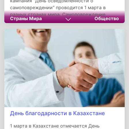
кампания "День осведомленности о
самоповреждении" проводится 1 марта в
разных странах мира. Самоповреждение
Страны Мира
Общество
рассматривается как симптом психического
расстройства. Наиболее распространенными
формами самоповреждения являются порезы
и царапины, реже встречаются удары, ожоги,
вырывание волос и раздирание ран.
День благодарности в Казахстане
1 марта в Казахстане отмечается День