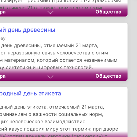
олизирует трисомию (три копии 21-й хромосомы
х), а число 21 отражает номер хромосомы,
ра
Общество
ной за это состояние.
й день древесины
Day
день древесины, отмечаемый 21 марта,
ет неразрывную связь человечества с этим
м материалом, который остается незаменимым
ху синтетики и цифровых технологий.
International Wood Culture Society,
ра
Общество
ая праздник в 2013 году, напоминает:
— не просто ресурс, а часть культурного кода
одный день этикета
й, от египетских папирусов до небоскребов с
алками.
ный день этикета, отмечаемый 21 марта,
оминанием о важности социальных норм,
их человеческое взаимодействие.
ий казус подарил миру этот термин: при дворе
IV гостям вручали карточки («этикетки») с