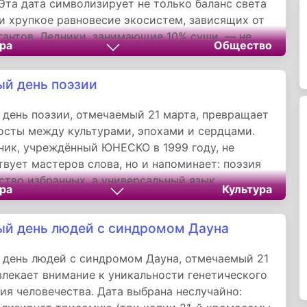
 Эта дата символизирует не только баланс света
 и хрупкое равновесие экосистем, зависящих от
гантов. Ледники, занимающие 10% суши, — не
ра
Общество
пления льда. Это архивы климатической
сточники жизни для миллионов людей и
й день поэзии
 глобального потепления.
день поэзии, отмечаемый 21 марта, превращает
осты между культурами, эпохами и сердцами.
ник, учреждённый ЮНЕСКО в 1999 году, не
твует мастеров слова, но и напоминает: поэзия
ство избранных, а универсальный язык
ра
Культура
ва, способный выразить то, что ускользает от
й день людей с синдромом Дауна
день людей с синдромом Дауна, отмечаемый 21
влекает внимание к уникальности генетического
ия человечества. Дата выбрана неслучайно: