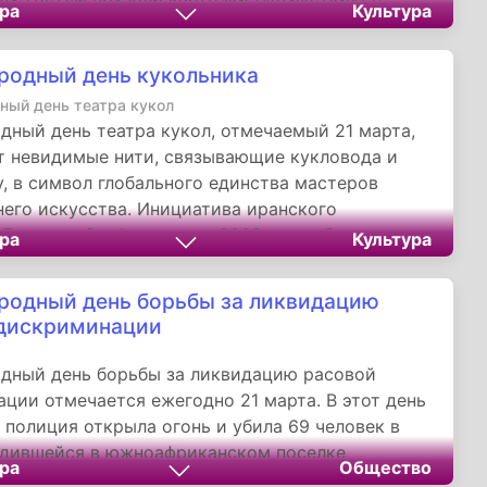
ра
Культура
ми по поведению, что заложило основу
го понимания правил приличия.
одный день кукольника
ый день театра кукол
ный день театра кукол, отмечаемый 21 марта,
 невидимые нити, связывающие кукловода и
, в символ глобального единства мастеров
него искусства. Инициатива иранского
Дживада Золфагарихо с 2003 года объединяет
ра
Культура
елей кукол, так и зрителей, зачарованных их
одный день борьбы за ликвидацию
 дискриминации
дный день борьбы за ликвидацию расовой
ции отмечается ежегодно 21 марта. В этот день
у полиция открыла огонь и убила 69 человек в
одившейся в южноафриканском поселке
ра
Общество
 мирной демонстрации протеста против