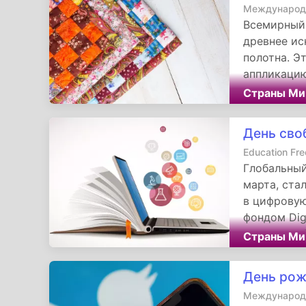
Международн
Всемирный 
древнее ис
полотна. Э
аппликацию
но и терпе
Страны Ми
занять сот
словно сэн
День сво
объёмной п
Education Fr
мастерства
Глобальный
марта, ста
в цифровую
фондом Dig
педагогов,
Страны Ми
идею, что 
воздух, и 
День рож
Международн