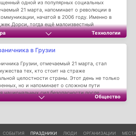
ященный одной из популярных социальных
ечаемый 21 марта, напоминает о революции в
оммуникации, начатой в 2006 году. Именно в
Джек Дорси, тогда ещё малоизвестный
, отправил первый твит: «just setting up my
ра
Технологии
аконичное сообщение, ставшее символом эпохи
в.
раничника в Грузии
ничника Грузии, отмечаемый 21 марта, стал
ужества тех, кто стоит на страже
льной целостности страны. Этот день не только
оенных, но и напоминает о сложном пути
я национальных сил безопасности после
Общество
СР.
СОБЫТИЯ
ПРАЗДНИКИ
ЛЮДИ
ОРГАНИЗАЦИИ
МЕСТ