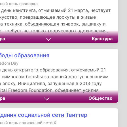
ый день пэчворка
день квилтинга, отмечаемый 21 марта, чествует
кусство, превращающее лоскуты в живые
та техника, объединяющая пэчворк, вышивку и
, требует не только творческого вдохновения,
ния: создание многослойного квилта может
ра
Культура
ни часов кропотливой работы. Каждое изделие —
двич из трёх слоёв: декоративного «лица»,
боды образования
рокладки и изнанки, скрывающей секреты
eedom Day
.
 день открытого образования, отмечаемый 21
л символом борьбы за равный доступ к знаниям
 эпоху. Инициатива, запущенная в 2013 году
ital Freedom Foundation, объединяет усилия
 IT-энтузиастов и правозащитников, продвигая
ра
Общество
образование должно быть бесплатным, как
доступным, как солнечный свет.
дения социальной сети Твиттер
ый день социальной сети X