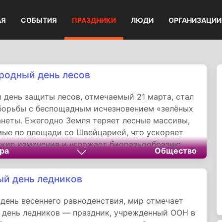
АЯ
СОБЫТИЯ
ПРАЗДНИКИ
ЛЮДИ
ОРГАНИЗАЦИИ
одный день лесов
 день защиты лесов, отмечаемый 21 марта, стал
борьбы с беспощадным исчезновением «зелёных
анеты. Ежегодно Земля теряет лесные массивы,
ые по площади со Швейцарией, что ускоряет
кие изменения и угрожает биоразнообразию.
ра
Общество
й день ледников
в день весеннего равноденствия, мир отмечает
день ледников — праздник, учрежденный ООН в