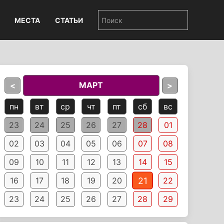
МЕСТА
СТАТЬИ
МАРТ
<
>
пн
вт
ср
чт
пт
сб
вс
23
24
25
26
27
28
01
02
03
04
05
06
07
08
09
10
11
12
13
14
15
21
16
17
18
19
20
22
23
24
25
26
27
28
29