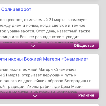
жима апартеида об обязательной паспортизации
 Солнцеворот
 в ЮАР.
олнцеворот, отмечаемый 21 марта, знаменует
ежду днём и ночью, когда светлое и тёмное
ток уравниваются. Этот день, известный также
осица или Вешнее равноденствие, уходит
древние традиции, где пробуждение вербы
Общество
 символом победы жизни над зимним
м.
яти иконы Божией Матери «Знамение»
ания иконы Божией Матери «Знамение»,
 21 марта, открывает верующим путь к
ю одного из древнейших образов Богородицы в
ой традиции. Иконография, где Дева Мария
руки в молитве, а на груди Её изображён
Религия
яющий Младенец-Спас, восходит к первым
тианства, символизируя заступничество между