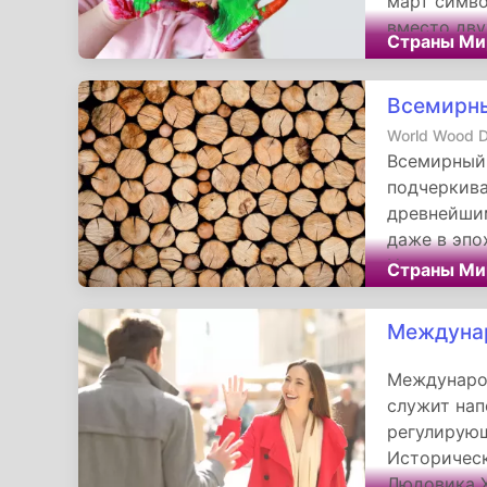
март симв
вместо дву
Страны Ми
ответствен
Всемирны
World Wood 
Всемирный 
подчеркива
древнейши
даже в эпо
Инициатива 
Страны Ми
предложивш
древесина 
Междунар
цивилизаци
клееными б
Международ
служит нап
регулирующ
Историческ
Людовика X