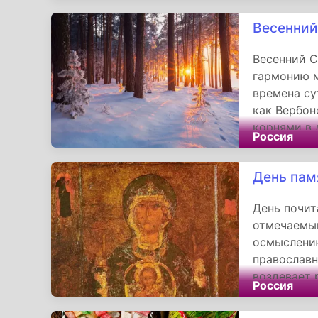
законов ре
Весенний
африканцев
Весенний С
гармонию м
времена су
как Вербон
корнями в 
Россия
считалось
оцепенение
День пам
День почит
отмечаемый
осмыслени
православн
воздевает 
Россия
благословл
векам хрис