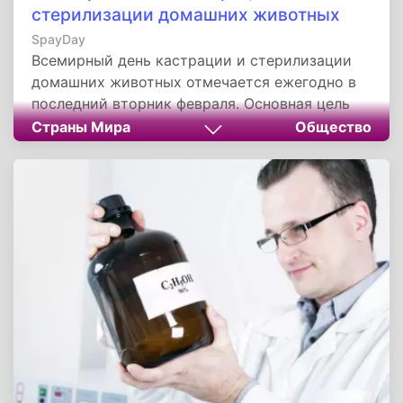
стерилизации домашних животных
SpayDay
Всемирный день кастрации и стерилизации
домашних животных отмечается ежегодно в
последний вторник февраля. Основная цель
этой акции — привлечь внимание к
Страны Мира
Общество
стерилизации как к наиболее гуманному и
эффективному способу контроля численности
бездомных животных.