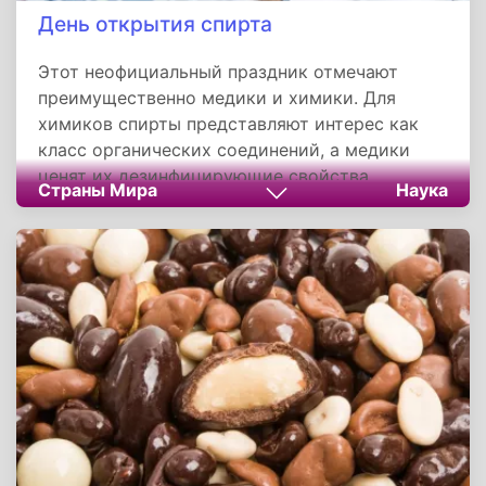
День открытия спирта
Этот неофициальный праздник отмечают
преимущественно медики и химики. Для
химиков спирты представляют интерес как
класс органических соединений, а медики
ценят их дезинфицирующие свойства,
Страны Мира
Наука
которые значительно продвинули
медицинскую науку. Кроме того, многие
лекарства изготавливаются на спиртовой
основе.