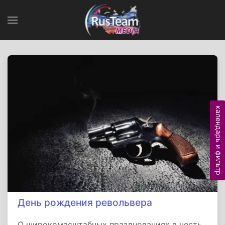
календарь и фильтр
День рождения револьвера
О широкомасштабных празднованиях в честь