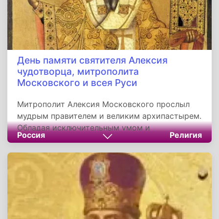
День памяти святителя Алексия
чудотворца, митрополита
Московского и всея Руси
Митрополит Алексия Московского прослыл
мудрым правителем и великим архипастырем.
Обладая исключительным умом и
Россия
Религия
способностями, был фактическим правителем
Московского княжества при трех московских
князьях. В 1366 году начал строительство
каменного Московского Кремля.
Содействовал тому, что великое княжение
Владимирское укрепилось окончательно за
московскими князьями.