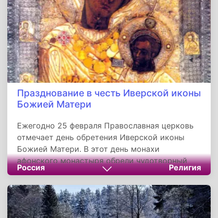
Празднование в честь Иверской иконы
Божией Матери
Ежегодно 25 февраля Православная церковь
отмечает день обретения Иверской иконы
Божией Матери. В этот день монахи
афонского монастыря обрели чудотворный
Россия
Религия
образ, известный также как Вратарница или
Привратница. На иконе изображена
Богородица с Младенцем Иисусом на руках.
Оригинал святыни хранится в Иверском