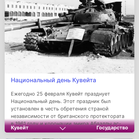
снег начинал таять, и рыба хорошо ловилась.
Поэтому на стол в этот день традиционно
подавали рыбные блюда.
Национальный день Кувейта
Ежегодно 25 февраля Кувейт празднует
Национальный день. Этот праздник был
установлен в честь обретения страной
независимости от британского протектората
в 1961 году и коронации эмира Абдаллы ас-
Кувейт
Государство
Салема ас-Сабаха. Династия ас-Сабахов
правит Кувейтом уже более 250 лет.