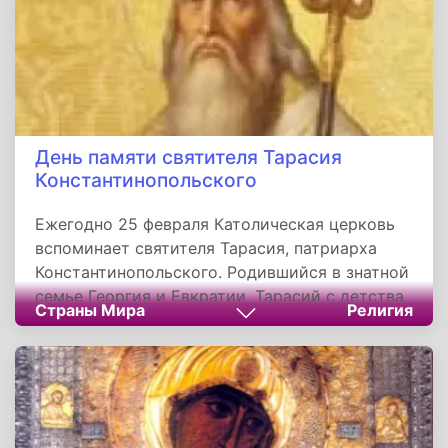
День памяти святителя Тарасия
Константинопольского
Ежегодно 25 февраля Католическая церковь
вспоминает святителя Тарасия, патриарха
Константинопольского. Родившийся в знатной
семье Георгия и Евкратии, Тарасий с детства
Страны Мира
Религия
воспитывался в благочестии и получил
прекрасное образование. Благодаря своим
способностям и происхождению, он уже в
молодости занял высокий пост, став одним из
советников при императорском дворе.