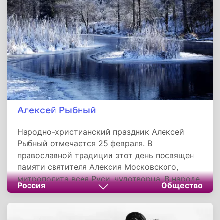
монастыре на горе Афон в Греции. Согласно
церковному преданию, автором образа
является евангелист Лука, сподвижник
апостола Павла.
Алексей Рыбный
Народно-христианский праздник Алексей
Рыбный отмечается 25 февраля. В
православной традиции этот день посвящен
памяти святителя Алексия Московского,
митрополита всея Руси, чудотворца. В народе
Россия
Общество
праздник также называют Днем Алексея,
Алексеевым днем или Мелетием. Название
«Рыбный» связано с тем, что к этому времени