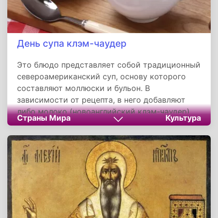
День супа клэм-чаудер
Это блюдо представляет собой традиционный
североамериканский суп, основу которого
составляют моллюски и бульон. В
зависимости от рецепта, в него добавляют
либо молоко (новоанглийский клэм-чаудер),
Страны Мира
Культура
либо томаты (манхэттенский клэм-чаудер).
Основные ингредиенты включают картофель,
лук и иногда сельдерей. Другие овощи
используются редко, хотя морковь может
быть добавлена для придания цвета. Для
аромата в суп иногда кладут петрушку и
лавровый лист.