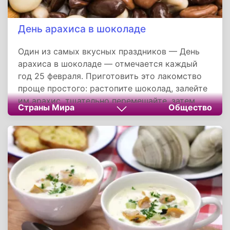
День арахиса в шоколаде
Один из самых вкусных праздников — День
арахиса в шоколаде — отмечается каждый
год 25 февраля. Приготовить это лакомство
проще простого: растопите шоколад, залейте
им арахис, тщательно перемешайте, затем
Страны Мира
Общество
выложите смесь ложкой на пекарскую бумагу
или фольгу, дайте застыть — и
наслаждайтесь!