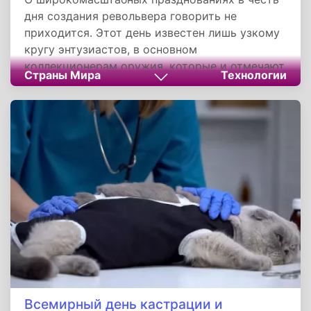
дня создания револьвера говорить не
приходится. Этот день известен лишь узкому
кругу энтузиастов, в основном
коллекционерам оружия, которые и отмечают
Страны Мира
Технологии
его. В этот период обычно организуются
тематические выставки, проводятся «круглые
столы» и мастер-классы, посвященные
истории огнестрельного оружия.
Всемирный день кастрации и