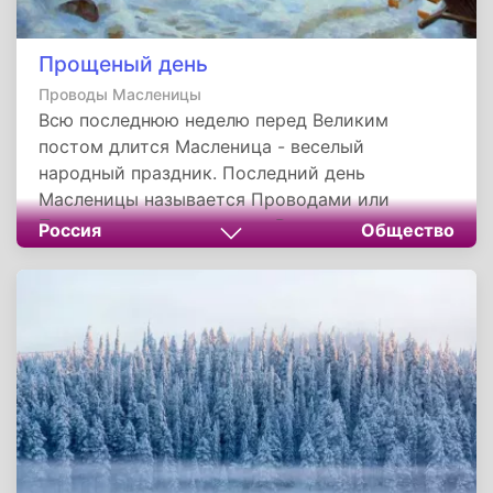
Прощеный день
Проводы Масленицы
Всю последнюю неделю перед Великим
постом длится Масленица - веселый
народный праздник. Последний день
Масленицы называется Проводами или
Прощеным воскресеньем. В этот день
Россия
Общество
прощаются с зимой.