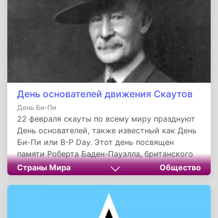
День основателей движения Скаутов
День Би-Пи
22 февраля скауты по всему миру празднуют
День основателей, также известный как День
Би-Пи или B-P Day. Этот день посвящен
памяти Роберта Баден-Пауэлла, британского
военного деятеля, стоявшего у истоков
Страны Мира
Общество
скаутского движения в начале XX века.