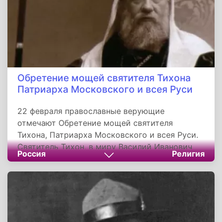
Обретение мощей святителя Тихона
Патриарха Московского и всея Руси
22 февраля православные верующие
отмечают Обретение мощей святителя
Тихона, Патриарха Московского и всея Руси.
Святитель Тихон, в миру Василий Иванович
Россия
Религия
Белавин, родился в 1865 году в деревне Клин
Псковской губернии в семье священника. С
детства он сопровождал отца на службы, что
пробудило в нем глубокую любовь к церкви.