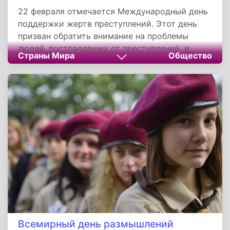
22 февраля отмечается Международный день
поддержки жертв преступлений. Этот день
призван обратить внимание на проблемы
людей, пострадавших от преступлений, и
Страны Мира
Общество
напомнить о необходимости их поддержки.
Никто не застрахован от того, чтобы стать
жертвой преступления, и такие события
могут кардинально изменить жизнь человека.
В цивилизованном обществе важно не
оставаться равнодушным к этой проблеме.
Всемирный день размышлений