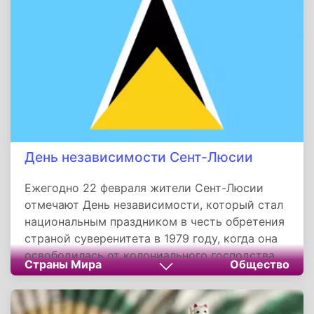
День независимости Сент-Люсии
Ежегодно 22 февраля жители Сент-Люсии
отмечают День независимости, который стал
национальным праздником в честь обретения
страной суверенитета в 1979 году, когда она
освободилась от колониального господства
Страны Мира
Общество
Великобритании. Сент-Люсия — небольшое
островное государство, расположенное в
Карибском море, с территорией всего 616