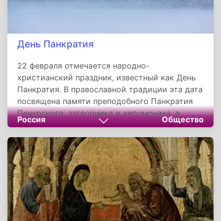
День Панкратия
22 февраля отмечается народно-
христианский праздник, известный как День
Панкратия. В православной традиции эта дата
посвящена памяти преподобного Панкратия
Печерского, затворника и иеромонаха, а
Россия
Общество
также мученика Никифора из Антиохии
Сирской. У праздника есть несколько
названий: Панкрат, День Никифора и
Панкратия, Лаптев день, Панкратий-лапотник,
День Преподобного Панкратия Печерского.