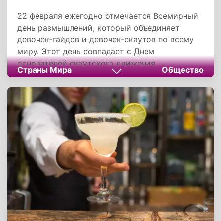
22 февраля ежегодно отмечается Всемирный
день размышлений, который объединяет
девочек-гайдов и девочек-скаутов по всему
миру. Этот день совпадает с Днем
основателей скаутского движения,
Страны Мира
Общество
посвященным дню рождения лорда Роберта
Баден-Пауэлла, основателя движения
бойскаутов, и его супруги Олав Баден-Пауэлл,
родившихся в один день с разницей в 32 года.
Леди Олав сыграла ключевую роль в создании
гайдинга — движения, адаптированного для
девушек.