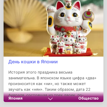
квадратных километров.
День кошки в Японии
История этого праздника весьма
занимательна. В японском языке цифра «два»
произносится как «ни», но также может
звучать как «нян». Таким образом, дата 22
февраля, состоящая из трех двоек, по-
Япония
Общество
японски звучит как «нян-нян-нян». Такое
сочетание символизирует кошачье мяуканье,