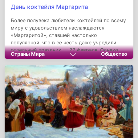
День коктейля Маргарита
Более полувека любители коктейлей по всему
миру с удовольствием наслаждаются
«Маргаритой», ставшей настолько
популярной, что в её честь даже учредили
отдельный праздник — 22 февраля. Однако
Страны Мира
Общество
происхождение этого знаменитого напитка до
сих пор окутано тайной.