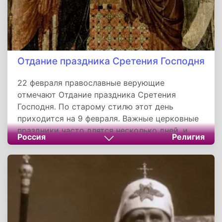
Отдание праздника Сретения Господня
22 февраля православные верующие
отмечают Отдание праздника Сретения
Господня. По старому стилю этот день
приходится на 9 февраля. Важные церковные
праздники часто длятся несколько дней, и
Россия
Религия
этот период называется попразднством. Он
подчеркивает особую значимость события,
позволяя верующим глубже осмыслить его
духовное значение.