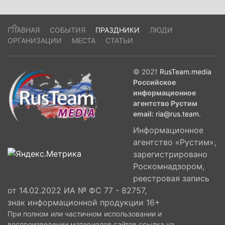
что и стало основой для неофициального
праздника, который полюбился как местным
ГЛАВНАЯ
СОБЫТИЯ
ПРАЗДНИКИ
ЛЮДИ
жителям, так и гостям страны.
ОРГАНИЗАЦИИ
МЕСТА
СТАТЬИ
© 2021
RusTeam.media
Российское
информационное
агентство Рустим
email:
ria@rus.team
.
Информационное
агентство «Рустим»,
зарегистрировано
Роскомнадзором,
реестровая запись
от 14.02.2022 ИА № ФС 77 - 82757,
знак информационной продукции 16+
При полном или частичном использовании и
воспроизведении материалов сайтов ссылка на