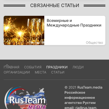
СВЯЗАННЫЕ СТАТЬИ
Всемирные и
Международные Праздники
Общество
ГЛАВНАЯ
СОБЫТИЯ
ПРАЗДНИКИ
ЛЮДИ
ОРГАНИЗАЦИИ
МЕСТА
СТАТЬИ
© 2021
RusTeam.media
Российское
информационное
агентство Рустим
email:
ria@rus.team
.