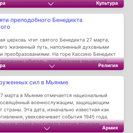
ра
Культура
 глубину культуры этого напитка. Его книга
о виски», где он ввел 100-балльную систему
яти преподобного Бенедикта
ала библией для гурманов, признающих лишь
кого
меткой от 75 баллов.
ая церковь чтит святого Бенедикта 27 марта,
его жизненный путь, наполненный духовными
и преобразованиями. На горе Кассино Бенедикт
гендарную обитель, преобразовав языческий
ра
Религия
она в христианский монастырь. Здесь он
удо, воскресив мёртвого мальчика, и составил
руженных сил в Мьянме
нитый Устав, введя принцип «Молись и
ra et labora).
7 марта в Мьянме отмечается национальный
 посвящённый военнослужащим, защищающим
т страны. Эта дата, изначально известная как
тивления, увековечивает события 1945 года,
анская армия выступила против японских
Армия
.