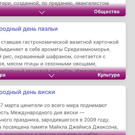
ери, созданной, по преданию, евангелистом
ако в народном календаре эта дата обрела иное
Общество
став днём почитания домашней скотины и
ий будущего урожая.
одный день паэльи
 ставшее гастрономической визитной карточкой
бъединяет в себе ароматы Средиземноморья.
 рис, окрашенный шафраном, сочетается с
я, мясом птицы и сезонными овощами,
никальный вкусовой ансамбль. Изначально
ра
Культура
ая еда валенсийских полей превратилась в
нальный кулинарный феномен, сохранив при
одный день виски
с символа родного региона.
7 марта ценители со всего мира поднимают
есть Международного дня виски —
ного праздника, зародившегося в 2009 году.
а посвящена памяти Майкла Джеймса Джексона,
о журналиста и автора культовых работ,