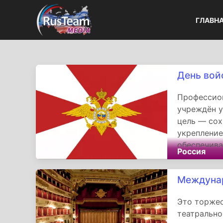
ГЛАВН
День вой
Профессион
учреждён у
цель — сох
укрепление
обеспечива
Россия
Междунар
Это торжес
театрально