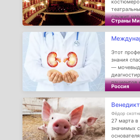
костюмеров
театральны
служит нап
Страны Ми
языка чело
Междунар
Этот профе
знания спа
— мочевыде
диагностир
пациентов 
Россия
в борьбе з
на повышен
Венедикт
и популяри
Фёдор скотн
27 марта в
значимых с
основателя