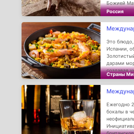
Божией Мат
Лукой. Одн
Россия
звучание, 
предсказан
Междунар
Это блюдо,
Испании, о
Золотистый
дарами мор
создавая у
Страны Ми
крестьянск
интернацио
Междунар
этом стату
Ежегодно 2
бокалы в ч
неофициаль
Инициатив
британског