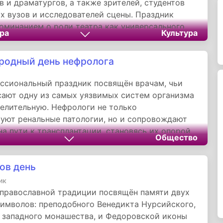
 и драматургов, а также зрителей, студентов
х вузов и исследователей сцены. Праздник
оминанием о роли театра как универсального
ра
Культура
веческих эмоций.
одный день нефролога
ссиональный праздник посвящён врачам, чьи
сают одну из самых уязвимых систем организма
лительную. Нефрологи не только
уют ренальные патологии, но и сопровождают
на пути к трансплантации, становясь их опорой
Общество
а жизнь. Инициатива учреждения дня направлена
ие осведомлённости о «тихих» болезнях почек
ов день
зацию превентивной диагностики.
ик
 православной традиции посвящён памяти двух
имволов: преподобного Венедикта Нурсийского,
 западного монашества, и Федоровской иконы