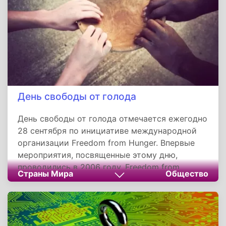
День свободы от голода
День свободы от голода отмечается ежегодно
28 сентября по инициативе международной
организации Freedom from Hunger. Впервые
мероприятия, посвященные этому дню,
проводились в 2006 году. Freedom from
Страны Мира
Общество
Hunger - некоммерческая
неправительственная организация, штаб-
квартира которой расположена в Дейвисе,
штат Калифорния, США.