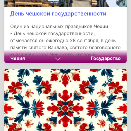
День чешской государственности
Один из национальных праздников Чехии
- День чешской государственности,
отмечается он ежегодно 28 сентября, в день
памяти святого Вацлава, святого благоверного
князя Вячеслава Чешского, который
Чехия
Государство
почитается как святой покровитель Чехии.