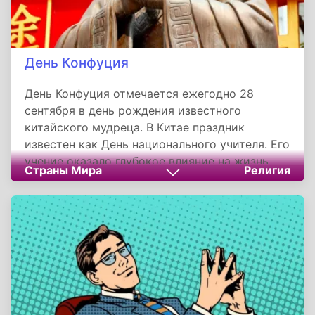
День Конфуция
День Конфуция отмечается ежегодно 28
сентября в день рождения известного
китайского мудреца. В Китае праздник
известен как День национального учителя. Его
учение оказало глубокое влияние на жизнь
Страны Мира
Религия
Китая, став основой философской системы,
известной как конфуцианство. Конфуций
основал первый университет и
систематизировал летописи, составленные в
разных княжествах. Учение Конфуция о
правилах поведения князей, чиновников,
воинов и крестьян распространялось в Китае
так же широко, как учение Будды в Индии.