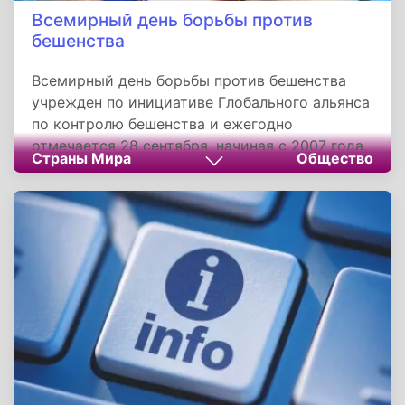
Всемирный день борьбы против
бешенства
Всемирный день борьбы против бешенства
учрежден по инициативе Глобального альянса
по контролю бешенства и ежегодно
отмечается 28 сентября, начиная с 2007 года,
Страны Мира
Общество
при поддержке множества
здравоохранительных организаций.