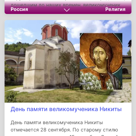
дошедшим до наших времен, великомученик
Россия
Религия
Никита, будучи язычником, во сне увидел
Богомладенца с крестом в руках. После
пробуждения на своей груди он обнаружил
иконку, на которой были изображены
Богоматерь с сидящим на ее коленях
Иисусом.
День памяти великомученика Никиты
День памяти великомученика Никиты
отмечается 28 сентября. По старому стилю