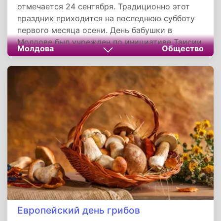
отмечается 24 сентября. Традиционно этот
праздник приходится на последнюю субботу
первого месяца осени. День бабушки в
Молдове был учрежден по инициативе Таисии
Молдова
Общество
Михайловны Ворониной, первой леди в
страны, в 2007 году.
Европейский день грибов