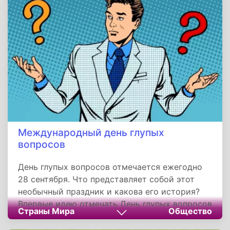
доступ к информации и защиту основных
свобод.
Международный день глупых
вопросов
День глупых вопросов отмечается ежегодно
28 сентября. Что представляет собой этот
необычный праздник и какова его история?
Впервые идею отмечать День глупых вопросов
Страны Мира
Общество
высказали американские учителя в середине
1980-х годов. Его задача - поощрить учеников