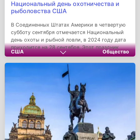
Национальный день охотничества и
рыболовства США
В Соединенных Штатах Америки в четвертую
субботу сентября отмечается Национальный
день охоты и рыбной ловли, в 2024 году дата
приходится на 28 сентября. Этот праздник
США
Общество
отмечают все любители спортивной охоты и
рыбной ловли в США. Задача праздника -
популяризация спорта и активного отдыха на
свежем воздухе, а также привлечение
внимания к проблемам охраны природы и
рационального использования природных
ресурсов.