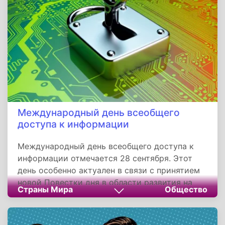
Международный день всеобщего
доступа к информации
Международный день всеобщего доступа к
информации отмечается 28 сентября. Этот
день особенно актуален в связи с принятием
новой Повестки дня в области развития на
Страны Мира
Общество
период до 2030 года и, в частности, целевого
показателя устойчивого развития 16.10,
который призывает обеспечить открытый