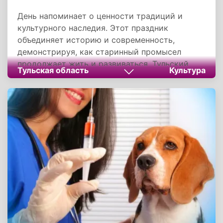
День напоминает о ценности традиций и
культурного наследия. Этот праздник
объединяет историю и современность,
демонстрируя, как старинный промысел
продолжает жить и развиваться. Тульский
Тульская область
Культура
пряник остается не просто сладким
угощением, а символом мастерства,
гостеприимства и преемственности
поколений, вносящим свой уникальный вкус в
культурную палитру России.