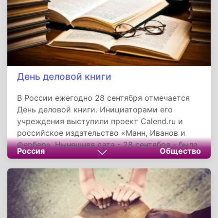
День деловой книги
В России ежегодно 28 сентября отмечается
День деловой книги. Инициаторами его
учреждения выступили проект Calend.ru и
российское издательство «Манн, Иванов и
Фербер». Нынешняя дата - 28 сентября - была
Россия
Общество
выбрана неслучайно, именно она считается
Днем Рождения издательства «МИФ», одного
из лидеров рынка деловой книги.