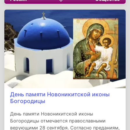
Никиты Готского, который был гот по
происхождению, родился и проживал на
берегах Дуная. Он принял крещение от
епископа Феофила. Совместно с готским
епископом Вульфилой распространял
христианство среди соплеменников. Воевал в
войсках вождя Фритигерна против язычника
Атанариха.
День памяти Новоникитской иконы
Богородицы
День памяти Новоникитской иконы
Богородицы отмечается православными
верующими 28 сентября. Согласно преданиям,