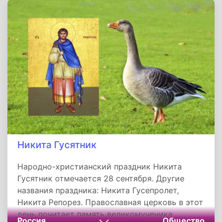
задавать вопросы во время уроков, какими
бы глупыми они не казались.
Никита Гусятник
Народно-христианский праздник Никита
Гусятник отмечается 28 сентября. Другие
названия праздника: Никита Гусепролет,
Никита Репорез. Православная церковь в этот
день почитает память великомученика
Россия
Общество