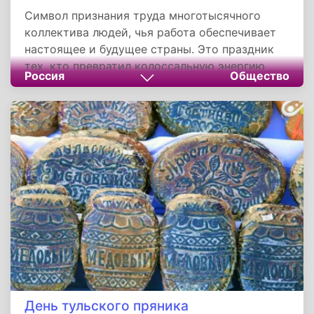
Символ признания труда многотысячного
коллектива людей, чья работа обеспечивает
настоящее и будущее страны. Это праздник
тех, кто превратил колоссальную энергию
Россия
Общество
атома в источник света, прогресса и
безопасности, демонстрируя мощь
человеческого интеллекта и ответственности.
Их ежедневный вклад служит основой для
технологического развития и укрепления
позиций России на мировой арене.
День тульского пряника