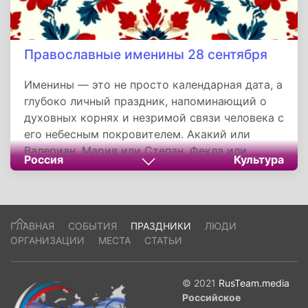
Православные именины 28 сентября
Именины — это не просто календарная дата, а
глубоко личный праздник, напоминающий о
духовных корнях и незримой связи человека с
его небесным покровителем. Акакий или
Валериан, Мария или Степан, Фекла или
Россия
Культура
Никита — каждое из этих двадцати имен,
вспоминаемых 28 сентября, несет в себе
уникальную добродетель и историю подвига.
Тезоименитство призывает не только почтить
ГЛАВНАЯ
СОБЫТИЯ
ПРАЗДНИКИ
ЛЮДИ
память святого, но и задуматься о том, как
ОРГАНИЗАЦИИ
МЕСТА
СТАТЬИ
его качества — будь то кротость Акакия,
мужество Леонида или боголюбие Филофея —
могут найти отражение в собственной жизни,
© 2021
RusTeam.media
Российское
становясь ориентиром на пути веры.