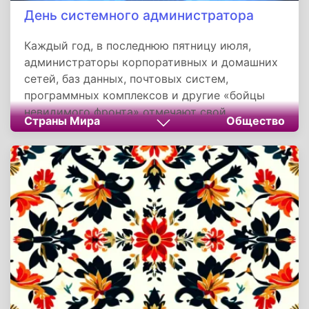
День системного администратора
Каждый год, в последнюю пятницу июля,
администраторы корпоративных и домашних
сетей, баз данных, почтовых систем,
программных комплексов и другие «бойцы
невидимого фронта» отмечают свой
Страны Мира
Общество
профессиональный праздник - День
системного администратора, или, в
американском варианте - День благодарности
системному администратору.