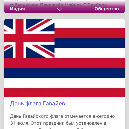
губернатора Пенджаба Майкла О’Двайера.
Индия
Общество
Мотивом для убийства послужила так
называемая Амритсарская бойня. В этот день
тысячи местных жителей собрались на
традиционный сикхский праздник урожая
Вайсакхи в парке Джаллианвала-багх.
День флага Гавайев
День Гавайского флага отмечается ежегодно
31 июля. Этот праздник был установлен в