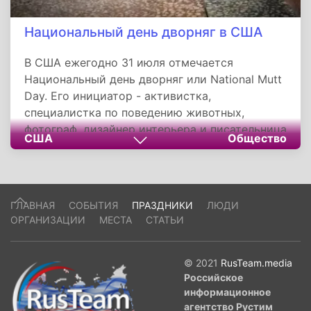
Национальный день дворняг в США
В США ежегодно 31 июля отмечается
Национальный день дворняг или National Mutt
Day. Его инициатор - активистка,
специалистка по поведению животных,
фотограф, дизайнер интерьера и писательница
США
Общество
Коллин Пейдж. Пейдж создала целый ряд
праздников, главная задача которых -
привлечь внимание широкой общественности
к проблемам бездомных животных и
ГЛАВНАЯ
СОБЫТИЯ
ПРАЗДНИКИ
ЛЮДИ
жестокого обращения с животными.
ОРГАНИЗАЦИИ
МЕСТА
СТАТЬИ
Национальный день дворняг, например, был
создан для того, чтобы поощрять людей брать
из приютов беспородных собак.
© 2021
RusTeam.media
Российское
информационное
агентство Рустим