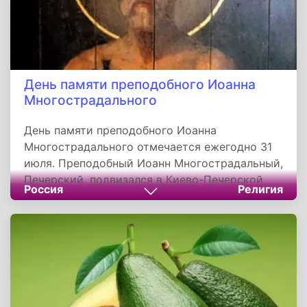
День памяти преподобного Иоанна
Многострадального
День памяти преподобного Иоанна
Многострадального отмечается ежегодно 31
июля. Преподобный Иоанн Многострадальный,
Печерский, подвизался в Киево-Печерской
Россия
Религия
лавре. Подвижник рассказывал, что от самой
юности много страдал, мучимый похотью
плоти, и ничто не могло избавить от нее - ни
голод, ни жажда, ни тяжелые вериги.