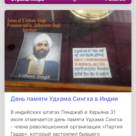
тринадцатый ребенок - Игнасио Лопес де
Лойола, впоследствии всемирно известный
как основатель ордена иезуитов Игнатиус
Лойола.
День памяти Удхама Сингха в Индии
В индийских штатах Пенджаб и Харьяна 31
июля отмечается день памяти Удхама Сингха
- члена революционной организации «Партия
Гадар», который застрелил бывшего