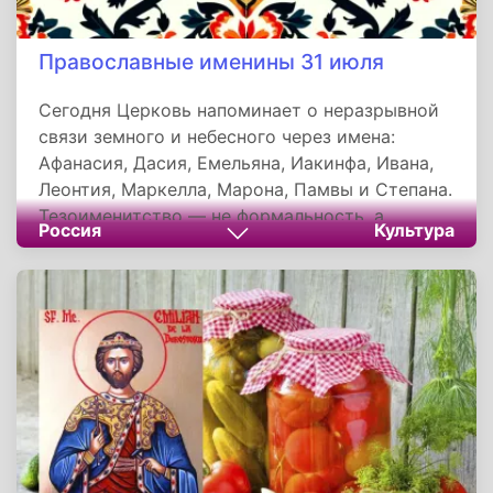
Православные именины 31 июля
Сегодня Церковь напоминает о неразрывной
связи земного и небесного через имена:
Афанасия, Дасия, Емельяна, Иакинфа, Ивана,
Леонтия, Маркелла, Марона, Памвы и Степана.
Тезоименитство — не формальность, а
Россия
Культура
причастие к подвигу святого. Как писал
митрополит Филарет: *"Давая имя... мы
прививаемся к свойствам тех, чьи имена
написаны на небесах"* . Выбирая имя по
святцам, родители вручают ребёнка
заступнику, чья жизнь становится ориентиром
в лабиринтах мира.