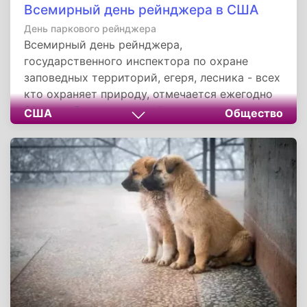
Всемирный день рейнджера в США
День паркового рейнджера
Всемирный день рейнджера,
государственного инспектора по охране
заповедных территорий, егеря, лесника - всех
кто охраняет природу, отмечается ежегодно
31 июля. Этот ежегодный праздник учрежден
США
Общество
Международной федерацией рейнджеров для
того, чтобы отметить вклад парковых
рейнджеров в охрану природы и почтить
память рейнджеров, которые погибли или
были травмированы в ходе несения служебы.