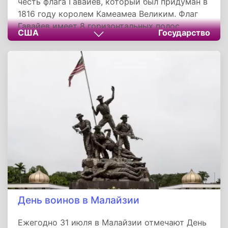
честь флага Гавайев, который был придуман в
1816 году королем Камеамеа Великим. Флаг
Гавайев имеет 8 горизонтальных полос
США
Государство
синего, белого и красного цвета,
чередующихся между собой, а также флаг
Великобритании.
День воинов в Малайзии
Ежегодно 31 июля в Малайзии отмечают День