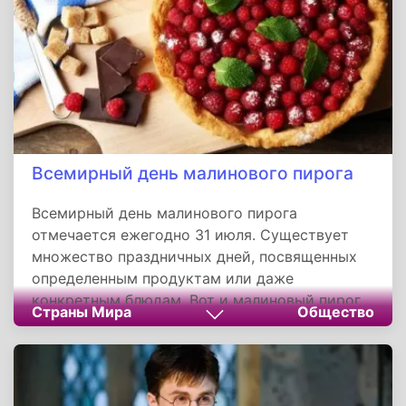
Всемирный день малинового пирога
Всемирный день малинового пирога
отмечается ежегодно 31 июля. Существует
множество праздничных дней, посвященных
определенным продуктам или даже
конкретным блюдам. Вот и малиновый пирог
Страны Мира
Общество
не стал исключением. Конечно же,
празднование этого дня связано с
приготовлением вкусного лакомства с
малиной.