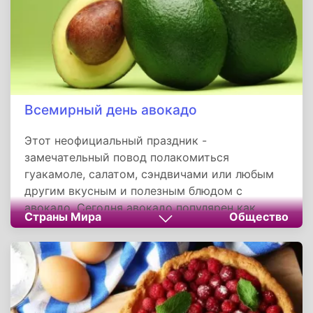
Всемирный день авокадо
Этот неофициальный праздник -
замечательный повод полакомиться
гуакамоле, салатом, сэндвичами или любым
другим вкусным и полезным блюдом с
авокадо. Сегодня авокадо популярен как
Страны Мира
Общество
никогда. Плоды этого вечнозеленого
растения, родиной которого считают
Мексику, широко используются в кулинарии,
особенно в вегетарианских блюдах.