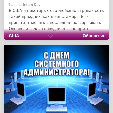
National Intern Day
В США и некоторых европейских странах есть
такой праздник, как день стажера. Его
принято отмечать в последний четверг июля.
Основная задача праздника - поощрять
работодателей набирать стажеров из числа
США
Общество
студентов и выпускников и оплачивать их
труд. Такая идея зародилась в Америке.