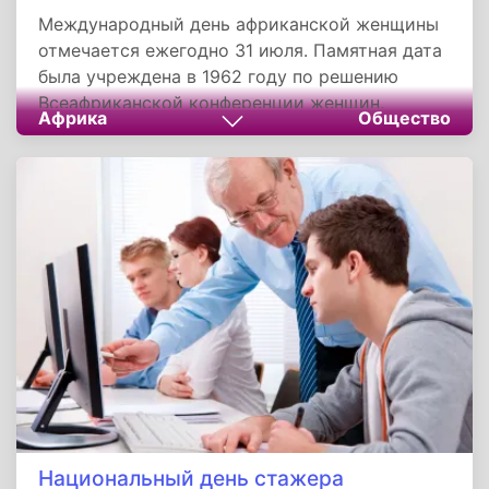
Международный день африканской женщины
отмечается ежегодно 31 июля. Памятная дата
была учреждена в 1962 году по решению
Всеафриканской конференции женщин,
Африка
Общество
прошедшей в городе Дар-эс-Саламе в
Танзании. После долгих лет рабства и
притеснений африканская женщина стала по
праву занимать свое место в обществе,
африканки в сегодняшнем мире дефилируют
по подиуму, занимаются политикой и меняют
мир к лучшему.
Национальный день стажера