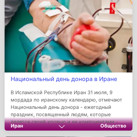
Национальный день донора в Иране
В Исламской Республике Иран 31 июля, 9
мордада по иранскому календарю, отмечают
Национальный день донора - ежегодный
праздник, посвященный людям, которые
делятся своей кровью и ее компонентами -
Иран
Общество
плазмой, эритроцитами, с теми, кто в этом
нуждается. Дата праздника была выбрана не