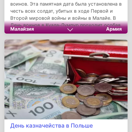
воинов. Эта памятная дата была установлена в
честь всех солдат, убитых в ходе Первой и
Второй мировой войны и войны в Малайе. В
День воинов в Куала-Лумпур проходит особая
Малайзия
Армия
церемония, на которую обязательно
приезжает Янг ди-Пертуан Агонг - верховный
выборной монарх Малайзии, премьер-
министр и другие высокопоставленные
представители вооруженных сил и
королевской полиции Малайзии.
День казначейства в Польше