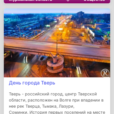
город окружает территория Зашейковского
лесничества, неподалеку от населенного
пункта находится заповедник, где гнездятся
морские птицы Белого и Баренцева морей.
День города Тверь
Тверь - российский город, центр Тверской
области, расположен на Волге при впадении в
нее рек Тверца, Тьмака, Лазури,
Соминки. История первых поселений на месте