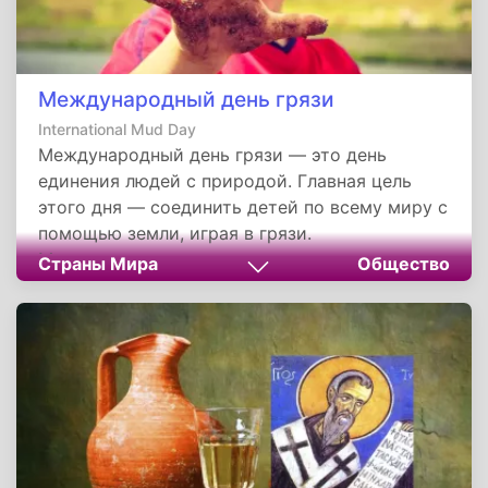
Международный день грязи
International Mud Day
Международный день грязи — это день
единения людей с природой. Главная цель
этого дня — соединить детей по всему миру с
помощью земли, играя в грязи.
Многочисленные исследования показали, что
Страны Мира
Общество
контакт с определенным количеством
бактерий в грязи полезен для нас, так как это
помогает укрепить иммунитет, в отличие от
жизни в практически стерильных условиях.