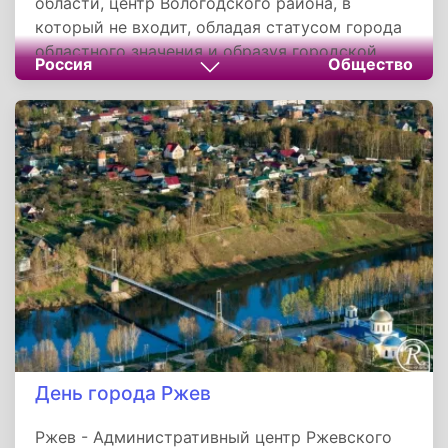
области, центр Вологодского района, в
который не входит, обладая статусом города
областного значения и образуя городской
Россия
Общество
округ муниципальное образование «Город
Вологда». Расположен в 450 километрах от
Москвы. Население города - 312 686 человек
на 2016 год. Важнейший транспортный
узел Северо-Запада России. День города
отмечается в последнюю субботу июня.
День города Ржев
Ржев - Административный центр Ржевского