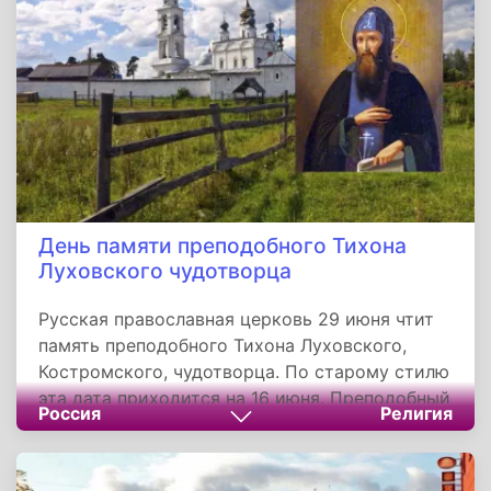
дремучего леса, на берегу реки Вепрейки, в
дупле старого исполинского дуба.
День памяти преподобного Тихона
Луховского чудотворца
Русская православная церковь 29 июня чтит
память преподобного Тихона Луховского,
Костромского, чудотворца. По старому стилю
эта дата приходится на 16 июня. Преподобный
Россия
Религия
Тихон Луховский, Костромской, в миру
Тимофей, родился в пределах Литовского
княжества и был там на военной службе.