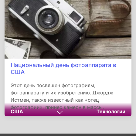
Национальный день фотоаппарата в
США
Этот день посвящен фотографиям,
фотоаппарату и их изобретению. Джордж
Истмен, также известный как «отец
фотографии», принес камеру в массы.
США
Технологии
Несмотря на то, что он не изобрел камеру, но
он изобрел множество дополнений, которые
улучшили использование, простоту и