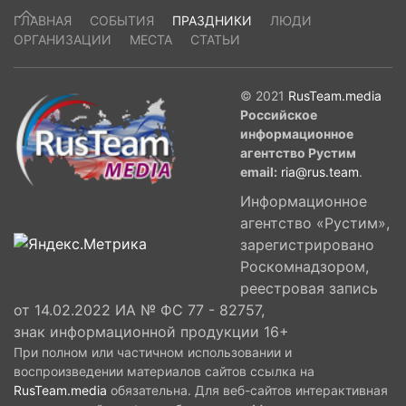
производство камеры, сделав ее широко
ГЛАВНАЯ
СОБЫТИЯ
ПРАЗДНИКИ
ЛЮДИ
доступной для домашнего использования по
ОРГАНИЗАЦИИ
МЕСТА
СТАТЬИ
всему миру.
© 2021
RusTeam.media
Российское
информационное
агентство Рустим
email:
ria@rus.team
.
Информационное
агентство «Рустим»,
зарегистрировано
Роскомнадзором,
реестровая запись
от 14.02.2022 ИА № ФС 77 - 82757,
знак информационной продукции 16+
При полном или частичном использовании и
воспроизведении материалов сайтов ссылка на
RusTeam.media
обязательна. Для веб-сайтов интерактивная