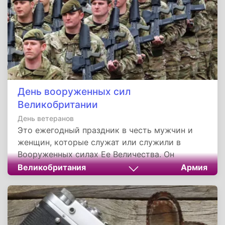
День вооруженных сил
Великобритании
День ветеранов
Это ежегодный праздник в честь мужчин и
женщин, которые служат или служили в
Вооруженных силах Ее Величества. Он
отмечается в конце июня, обычно в
Великобритания
Армия
последнюю субботу месяца.