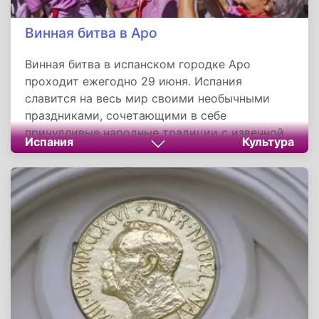
Винная битва в Аро
Винная битва в испанском городке Аро
проходит ежегодно 29 июня. Испания
славится на весь мир своими необычными
праздниками, сочетающими в себе
причудливые народные традиции с извечной
Испания
Культура
страстью местных жителей к шумным
застольям.