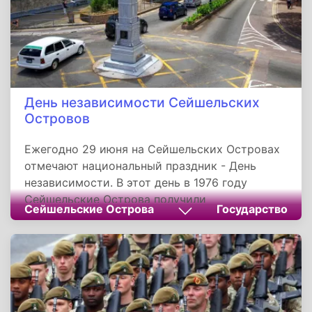
День независимости Сейшельских
Островов
Ежегодно 29 июня на Сейшельских Островах
отмечают национальный праздник - День
независимости. В этот день в 1976 году
Сейшельские Острова получили
Сейшельские Острова
Государство
независимость от Великобритании. Первыми
европейцами, посетившими этот регион,
стали португальские мореплаватели из
экспедиции Васко да Гамы.