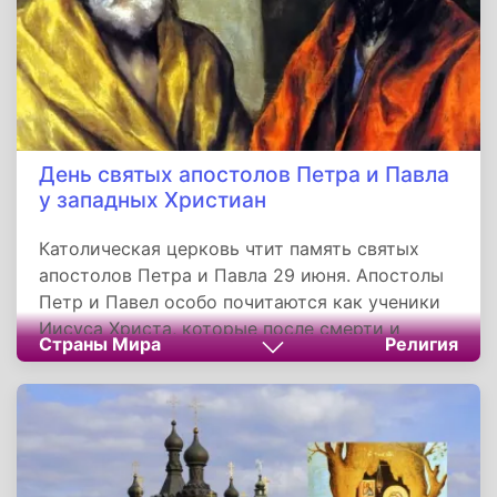
День святых апостолов Петра и Павла
у западных Христиан
Католическая церковь чтит память святых
апостолов Петра и Павла 29 июня. Апостолы
Петр и Павел особо почитаются как ученики
Иисуса Христа, которые после смерти и
Страны Мира
Религия
воскресения Христа начали проповедовать и
распространять учение Евангелия по всему
миру. Праздник святых апостолов Петра и
Павла сначала был введен в Риме, епископы
которого считаются преемниками апостола
Петра, а затем распространился и в других