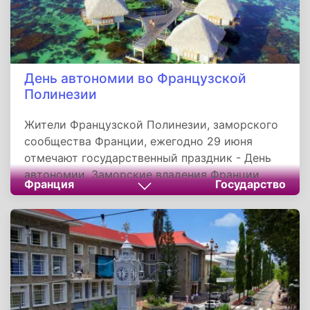
День автономии во Французской
Полинезии
Жители Французской Полинезии, заморского
сообщества Франции, ежегодно 29 июня
отмечают государственный праздник - День
автономии. Заморские владения Франции
Франция
Государство
могут иметь один из трех статусов -
заморское сообщество, заморский
департамент и регион или заморское
административно-территориальное
образование с особым статусом. В прошлом
эти территории были французскими
колониями.