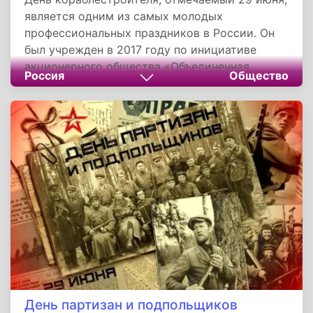
является одним из самых молодых
профессиональных праздников в России. Он
был учрежден в 2017 году по инициативе
акционерного общества «Объединенная
Россия
Общество
судостроительная корпорация» и
Министерства промышленности и торговли
России. В качестве даты празднования был
выбран день, имеющий под собой значимое
историческое событие.
День партизан и подпольщиков