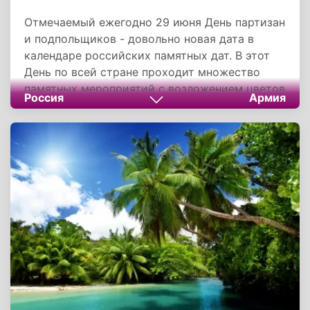
Отмечаемый ежегодно 29 июня День партизан
и подпольщиков - довольно новая дата в
календаре российских памятных дат. В этот
День по всей стране проходит множество
памятных мероприятий с возложением цветов
Россия
Армия
к памятникам погибшим в годы Великой
Отечественной войны и другим мемориалам.
Также чествуют ныне живущих партизан,
действовавших в тылу врага.