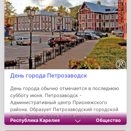
День города Петрозаводск
День города обычно отмечается в последнюю
субботу июня. Петрозаводск -
Административный центр Прионежского
района. Образует Петрозаводский городской
округ. Первые люди в этой местности
Республика Карелия
Общество
появились несколько тысяч лет назад. На
территории города найдено 31-но древнее