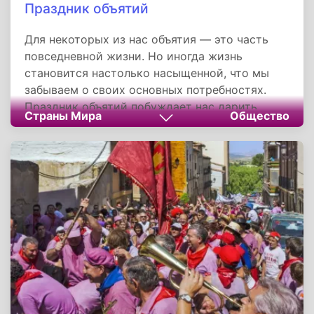
Праздник объятий
Для некоторых из нас объятия — это часть
повседневной жизни. Но иногда жизнь
становится настолько насыщенной, что мы
забываем о своих основных потребностях.
Праздник объятий побуждает нас дарить
Страны Мира
Общество
объятия тем, кто в них нуждается. В этот день
основное внимание уделяется пожилым,
больным и инвалидам, одиноким людям и
всем, кто нуждается в тепле.