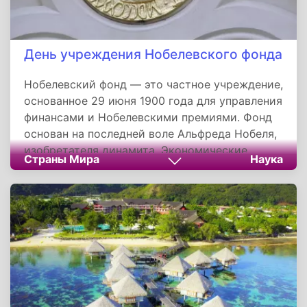
День учреждения Нобелевского фонда
Нобелевский фонд — это частное учреждение,
основанное 29 июня 1900 года для управления
финансами и Нобелевскими премиями. Фонд
основан на последней воле Альфреда Нобеля,
изобретателя динамита. Экономические
Страны Мира
Наука
основы Нобелевской премии были заложены в
1895 году, когда Альфред Нобель подписал
свое последнее завещание и оставил большую
часть своего богатства учреждению премии и
последующему Нобелевскому фонду.