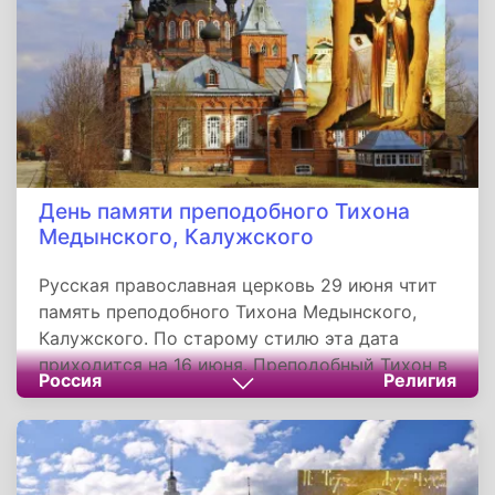
христианских странах.
День памяти преподобного Тихона
Медынского, Калужского
Русская православная церковь 29 июня чтит
память преподобного Тихона Медынского,
Калужского. По старому стилю эта дата
приходится на 16 июня. Преподобный Тихон в
Россия
Религия
юности принял пострижение в монашество в
одной из московских обителей, но по любви к
уединению удалился в глухую местность близ
Малоярославца. Подвизался он в глубине