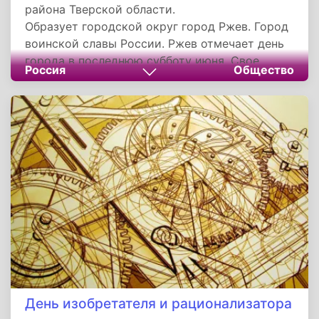
района Тверской области.
Образует городской округ город Ржев. Город
воинской славы России. Ржев отмечает день
города в последнюю субботу июня. Свое
Россия
Общество
название город получил от слова «ржа»,
отсылающее к источникам с железистой
водой бурого цвета, к ржавым болотам.
День изобретателя и рационализатора