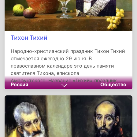
Тихон Тихий
Народно-христианский праздник Тихон Тихий
отмечается ежегодно 29 июня. В
православном календаре это день памяти
святителя Тихона, епископа
Амафунтского. Название «Тихий» праздник
Россия
Общество
получил в народе за то, что в этот день птицы
затихают, а солнце на небе движется тише
обычного. В этот день Тихону молятся те, кто
нуждается в успокоении, чем-то испуган,
взволнован или кто страдает от зубной боли.
С 29 июня завершаются все посевные работы.