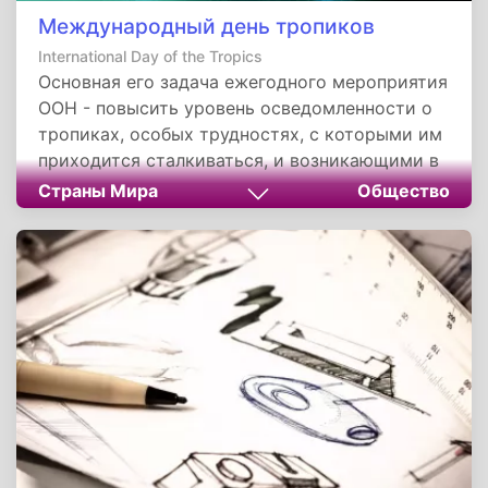
Международный день тропиков
International Day of the Tropics
Основная его задача ежегодного мероприятия
ООН - повысить уровень осведомленности о
тропиках, особых трудностях, с которыми им
приходится сталкиваться, и возникающими в
связи с ними новыми возможностями.
Страны Мира
Общество
Тропики как регион занимают 40% всей
территории мира, на которой сосредоточены
около 80% всех биологических видов Земли, а
также значительная часть языков и культур.