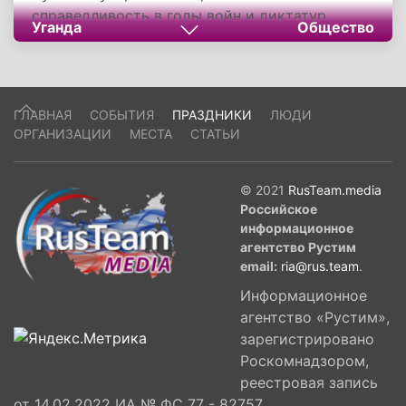
справедливость в годы войн и диктатур.
Уганда
Общество
Несмотря на споры о том, кого считать
героем, сама дата стала шагом к диалогу. Для
угандийцев она символизирует надежду: даже
в разделенной стране память может стать
ГЛАВНАЯ
СОБЫТИЯ
ПРАЗДНИКИ
ЛЮДИ
мостом в будущее.
ОРГАНИЗАЦИИ
МЕСТА
СТАТЬИ
© 2021
RusTeam.media
Российское
информационное
агентство Рустим
email:
ria@rus.team
.
Информационное
агентство «Рустим»,
зарегистрировано
Роскомнадзором,
реестровая запись
от 14.02.2022 ИА № ФС 77 - 82757,