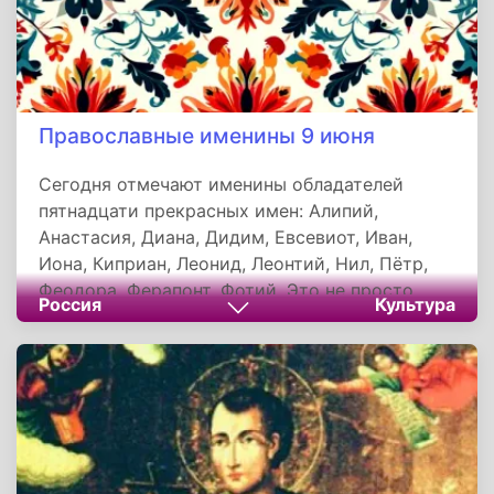
Православные именины 9 июня
Сегодня отмечают именины обладателей
пятнадцати прекрасных имен: Алипий,
Анастасия, Диана, Дидим, Евсевиот, Иван,
Иона, Киприан, Леонид, Леонтий, Нил, Пётр,
Феодора, Ферапонт, Фотий. Это не просто
Россия
Культура
список, а напоминание о древней традиции
тезоименитства – дне памяти небесного
покровителя, чье имя человек носит с
момента крещения. В православной традиции
имя – не просто звук или запись, а важнейшая
часть личности, духовная связь со святым
заступником, чья жизнь служит образцом