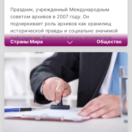
Праздник, учрежденный Международным
советом архивов в 2007 году. Он
подчеркивает роль архивов как хранилищ
исторической правды и социально значимой
информации. Благодаря труду архивистов
Страны Мира
Общество
общество сохраняет связь с прошлым,
обеспечивает юридическую защиту
настоящего и формирует основу для
будущего развития. Праздник напоминает:
документы — не просто бумаги, а
коллективная память человечества.