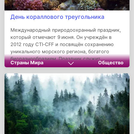
День кораллового треугольника
Международный природоохранный праздник,
который отмечают 9 июня. Он учреждён в
2012 году CTI‑CFF и посвящён сохранению
уникального морского региона, богатого
биоразнообразием. Праздник служит
Страны Мира
Общество
напоминанием о необходимости
объединённых действий для защиты
океанических экосистем, являющихся
основой жизни и благополучия миллионов
людей.