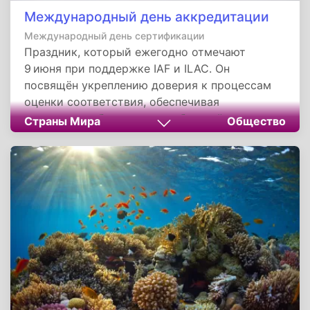
Международный день аккредитации
Международный день сертификации
Праздник, который ежегодно отмечают
9 июня при поддержке IAF и ILAC. Он
посвящён укреплению доверия к процессам
оценки соответствия, обеспечивая
уверенность бизнеса, потребителей и
Страны Мира
Общество
государства. Этот день напоминает о
важности объективной проверки качества и
безопасности в глобальной экономике.