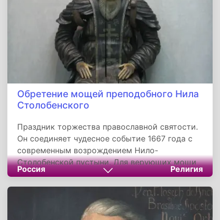
Обретение мощей преподобного Нила
Столобенского
Праздник торжества православной святости.
Он соединяет чудесное событие 1667 года с
современным возрождением Нило-
Столобенской пустыни. Для верующих мощи
Россия
Религия
святого — не только источник исцелений, но
и зримое напоминание: истинная вера
преображает человека и землю, на которой он
живет.