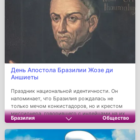
День Апостола Бразилии Жозе ди
Аншиеты
Праздник национальной идентичности. Он
напоминает, что Бразилия рождалась не
только мечом конкистадоров, но и крестом
миссионера, говорившего с индейцами на их
Бразилия
Общество
языке. От основанных им городов до
грамматики тупи — наследие Аншиеты живет
в культуре, вере и даже названиях на карте