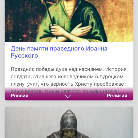
веры и добродетели.
День памяти праведного Иоанна
Русского
Праздник победы духа над насилием. История
солдата, ставшего исповедником в турецком
плену, учит, что верность Христу преображает
даже врагов. Мощи святого, покоящиеся в
Россия
Религия
Греции, остаются источником чудес и
символом единства православного мира. Для
России Иоанн — напоминание: истинное
величие рождается не в триумфе, а в
верности Богу среди испытаний.