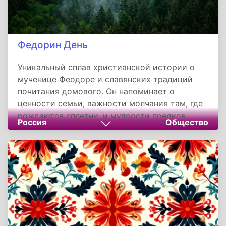
Федорин День
Уникальный сплав христианской истории о
мученице Феодоре и славянских традиций
почитания домового. Он напоминает о
ценности семьи, важности молчания там, где
рождаются сплетни, и мудрости предков,
Россия
Общество
читавших будущее в природных знаках. Даже
сегодня этот праздник учит беречь домашний
очаг — не как место, а как пространство
доверия и защиты.