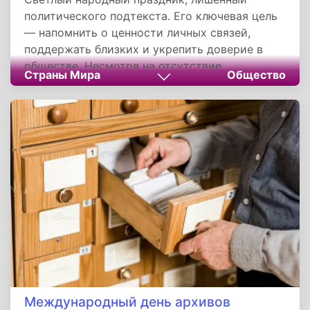
политического подтекста. Его ключевая цель
— напомнить о ценности личных связей,
поддержать близких и укрепить доверие в
обществе. Несмотря на отсутствие
Страны Мира
Общество
официального статуса, он сохраняет
актуальность благодаря простоте и
человечности своей идеи: говорить дорогим
людям теплые слова не по указу, а по велению
сердца.
Международный день архивов