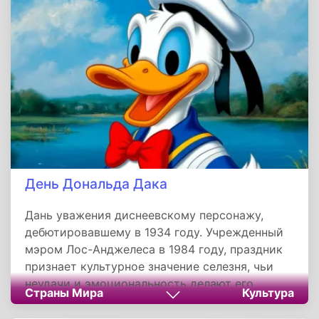
страны. Для бразильцев он — пример того,
как вера, наука и уважение к другим народам
могут создать нацию.
День Дональда Дака
Дань уважения диснеевскому персонажу,
дебютировавшему в 1934 году. Учрежденный
мэром Лос-Анджелеса в 1984 году, праздник
признает культурное значение селезня, чьи
неудачи и эмоциональность делают его
Страны Мира
Культура
relatable-героем для разных поколений. Его
история напоминает: искренность и упорство