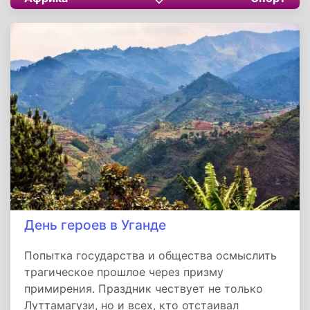
почета». Для 400 миллионов
южноамериканцев это не просто спорт, а
язык, на котором говорит их история.
День героев в Уганде
Попытка государства и общества осмыслить
трагическое прошлое через призму
примирения. Праздник чествует не только
Луттамагузи, но и всех, кто отстаивал