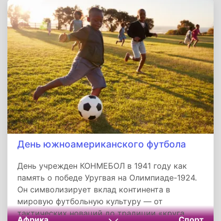
важнее безупречности.
День южноамериканского футбола
День учрежден КОНМЕБОЛ в 1941 году как
память о победе Уругвая на Олимпиаде-1924.
Он символизирует вклад континента в
мировую футбольную культуру — от
тактических новаций до традиции «круга
Африка
Спорт