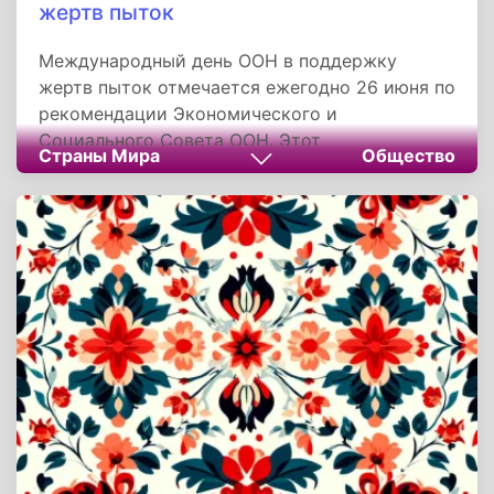
жертв пыток
Международный день ООН в поддержку
жертв пыток отмечается ежегодно 26 июня по
рекомендации Экономического и
Социального Совета ООН. Этот
Страны Мира
Общество
международный день Генеральная Ассамблея
ООН провозгласила с целью искоренения
пыток во всем мире.