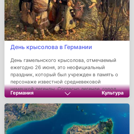
День крысолова в Германии
День гамельнского крысолова, отмечаемый
ежегодно 26 июня, это неофициальный
праздник, который был учрежден в память о
персонаже известной средневековой
немецкой легенды. Согласно легенде, город
Германия
Культура
Гамельн однажды подвергся нашествию крыс.
От грызунов не удавалось избавиться
никакими способами, и магистрат в отчаянии
пообещал награду любому, кто сможет
избавить город от грызунов.