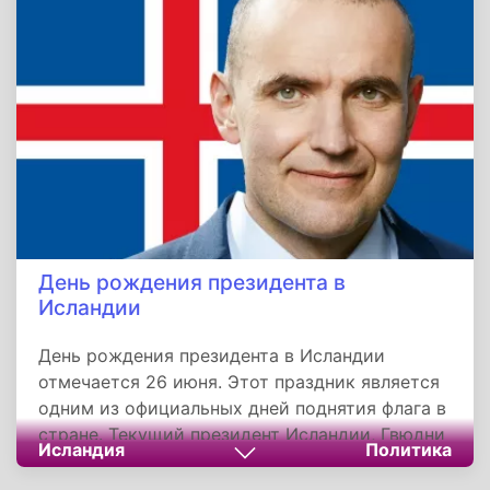
ведения тяжелых боев практически по всей
стране. Ныне Национальная армия
Азербайджана включают сухопутные войска,
военное-воздушные и военно-морские силы и
другие военизированные структуры.
День рождения президента в
Исландии
День рождения президента в Исландии
отмечается 26 июня. Этот праздник является
одним из официальных дней поднятия флага в
стране. Текущий президент Исландии, Гвюдни
Исландия
Политика
Торласиус Йоуханнессон, родился 26 июня
1968 года.