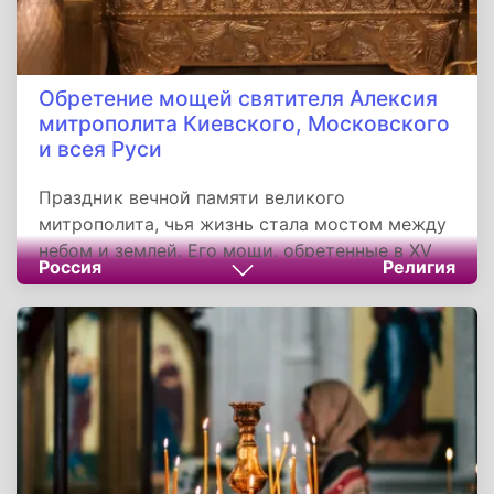
Обретение мощей святителя Алексия
митрополита Киевского, Московского
и всея Руси
Праздник вечной памяти великого
митрополита, чья жизнь стала мостом между
небом и землей. Его мощи, обретенные в XV
Россия
Религия
веке, напоминают о силе веры,
преображающей историю. Для православных
этот день — призыв к единству, молитве и
служению Отечеству, как завещал святитель,
чье наследие продолжает вдохновлять
Россию.