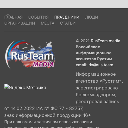
простую истину: независимость, завоеванная
жертвой предков, требует бережного
ГЛАВНАЯ
СОБЫТИЯ
ПРАЗДНИКИ
ЛЮДИ
сохранения. Как писал Ботев: «Тот, кто падет в
ОРГАНИЗАЦИИ
МЕСТА
СТАТЬИ
бою за свободу — тот не умирает».
© 2021
RusTeam.media
Российское
информационное
агентство Рустим
email:
ria@rus.team
.
Информационное
агентство «Рустим»,
зарегистрировано
Роскомнадзором,
реестровая запись
от 14.02.2022 ИА № ФС 77 - 82757,
знак информационной продукции 16+
При полном или частичном использовании и
воспроизведении материалов сайтов ссылка на