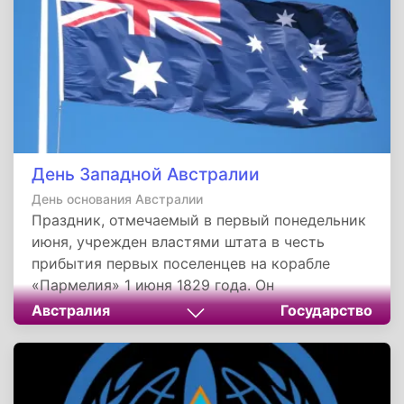
День Западной Австралии
День основания Австралии
Праздник, отмечаемый в первый понедельник
июня, учрежден властями штата в честь
прибытия первых поселенцев на корабле
«Пармелия» 1 июня 1829 года. Он
символизирует единство культур, уважение к
Австралия
Государство
наследию аборигенов и благодарность всем,
кто создавал процветание региона.