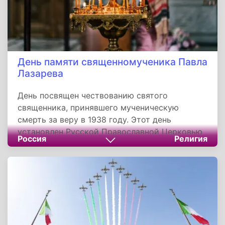
День памяти священномученика Павла
Лазарева
День посвящен чествованию святого
священника, принявшего мученическую
смерть за веру в 1938 году. Этот день
установлен Русской Православной Церковью
Россия
Религия
для молитвенного воспоминания его подвига.
Житие святого Павла — это свидетельство
несокрушимой веры и верности пастырскому
долгу в годы гонений. Для верующих он
является примером стойкости,
молитвенником и заступником, а его память
служит напоминанием о вечной ценности