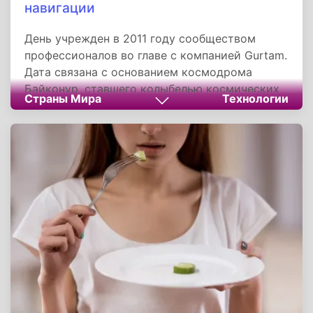
навигации
День учрежден в 2011 году сообществом
профессионалов во главе с компанией Gurtam.
Дата связана с основанием космодрома
Байконур, ставшего колыбелью космических
Страны Мира
Технологии
технологий. Праздник подчеркивает роль
технологий в развитии транспорта, связи,
науки и безопасности, напоминая, что за
удобством современных гаджетов стоят
профессионалы, создающие инфраструктуру
будущего.