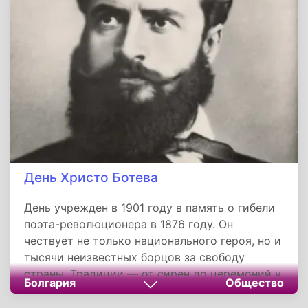
лидеров страны и награждения специалистов
отражают уважение к истории и
профессионализму тех, кто связывает
Азербайджан с небом.
День Христо Ботева
День учрежден в 1901 году в память о гибели
поэта-революционера в 1876 году. Он
чествует не только национального героя, но и
тысячи неизвестных борцов за свободу
страны. Традиции — от сирен до церемоний у
Болгария
Общество
памятников — превращают историю в живую
связь поколений. Праздник утверждает