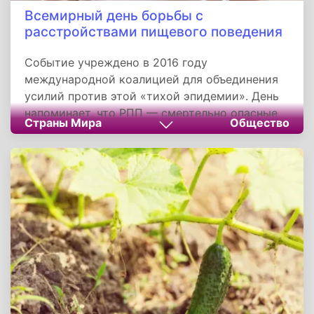
Всемирный день борьбы с
расстройствами пищевого поведения
Событие учреждено в 2016 году
международной коалицией для объединения
усилий против этой «тихой эпидемии». День
напоминает, что РПП — смертельно опасные
Страны Мира
Общество
болезни, а не слабость характера, и требуют
комплексного лечения. Разрушая мифы,
человечество спасает жизни: от детей до
пожилых, от рабочих до звезд. Как сказал
психолог Валентина Ерофеева: «Выход есть —
стоит лишь протянуть руку помощи».