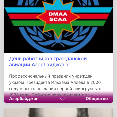
День работников гражданской
авиации Азербайджана
Профессиональный праздник учрежден
указом Президента Ильхама Алиева в 2006
году в честь создания первой авиагруппы в
1938 году. Событие подчеркивает роль
Азербайджан
Общество
отрасли в укреплении экономики,
международных связей и национальной
идентичности. Традиции чествования памяти