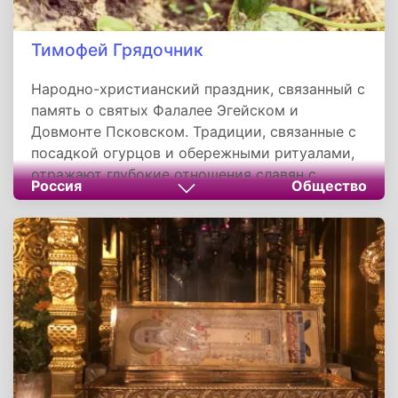
Тимофей Грядочник
Народно-христианский праздник, связанный с
память о святых Фалалее Эгейском и
Довмонте Псковском. Традиции, связанные с
посадкой огурцов и обережными ритуалами,
отражают глубокие отношения славян с
Россия
Общество
землей и православной верой. Значимость
дня — в единении труда, духовности и
природной мудрости, где даже простая
грядка становилась символом гармонии
человека и мироздания.