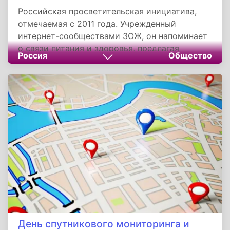
Российская просветительская инициатива,
отмечаемая с 2011 года. Учрежденный
интернет-сообществами ЗОЖ, он напоминает
о связи питания и здоровья, предлагая
Россия
Общество
альтернативу культу безграничного
потребления. Его ценность — в продвижении
осознанного отношения к еде как основы
долголетия, борьбе с эпидемией ожирения и
объединении усилий граждан, медиков и
технологий для здоровья нации.
День спутникового мониторинга и