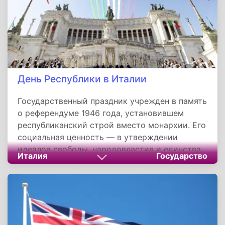
христианского свидетельства даже до
смерти.
День Республики в Италии
Государственный праздник учрежден в память
о референдуме 1946 года, установившем
республиканский строй вместо монархии. Его
социальная ценность — в утверждении
идеалов свободы, народовластия и единства.
Италия
Государство
Традиции, такие как парад в Риме и пролет
«Трехцветных стрел», символизируют
преемственность истории и уважение к
выбору предков. Этот праздник остается
живым напоминанием: демократия —
результат сознательного выбора граждан.