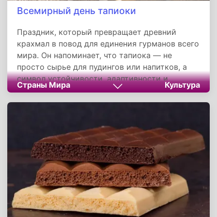
Всемирный день тапиоки
Праздник, который превращает древний
крахмал в повод для единения гурманов всего
мира. Он напоминает, что тапиока — не
просто сырье для пудингов или напитков, а
символ устойчивости, адаптивности и
Страны Мира
Культура
кулинарного творчества. Отмечая этот день,
мы отдаем дань уважения фермерам,
перерабатывающим ядовитые корни в
безопасный продукт, и традициям, которые
превращают пищу в наследие.