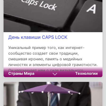
День клавиши CAPS LOCK
Уникальный пример того, как интернет-
сообщество создает свои традиции,
смешивая иронию, память о медийных
личностях и элементы цифровой грамотности.
Он напоминает нам о силе визуального
Страны Мира
Технологии
восприятия текста и важности уважительного
и понятного общения в онлайн-пространстве,
где простая клавиша может стать символом
целого спектра эмоций.