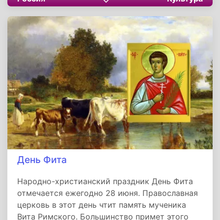
Тезоименитство — не просто календарная
дата, а встреча человека с вечным
заступничеством его небесного покровителя,
чья жизнь становится ориентиром в вере,
мужестве и служении истине. Через эти
имена, от пророка Амоса до блаженного
Августина, история святости продолжает
говорить с нами .
День Фита
Народно-христианский праздник День Фита
отмечается ежегодно 28 июня. Православная
церковь в этот день чтит память мученика
Вита Римского. Большинство примет этого