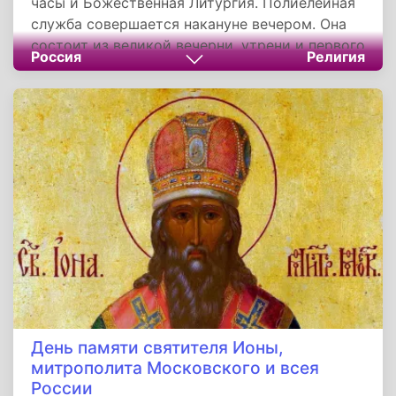
часы и Божественная Литургия. Полиелейная
служба совершается накануне вечером. Она
состоит из великой вечерни, утрени и первого
Россия
Религия
часа. Во время богослужения поются
песнопения, прославляющие память
празднуемых в этот день святых. На великой
вечерне читаются особые фрагменты из
Ветхого Завета.
День памяти святителя Ионы,
митрополита Московского и всея
России