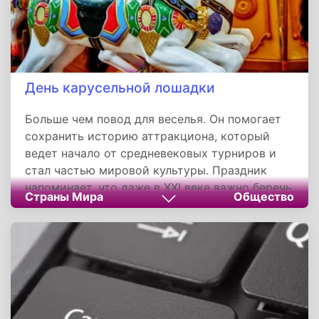
День карусельной лошадки
Больше чем повод для веселья. Он помогает
сохранить историю аттракциона, который
ведет начало от средневековых турниров и
стал частью мировой культуры. Праздник
напоминает, что даже в XXI веке важно беречь
Страны Мира
Общество
традиции, объединяющие людей через общие
воспоминания. Прокатившись на карусели,
каждый может на мгновение вернуться в
детство и ощутить, как время замедляет свой
бег, даруя нам моменты счастья.