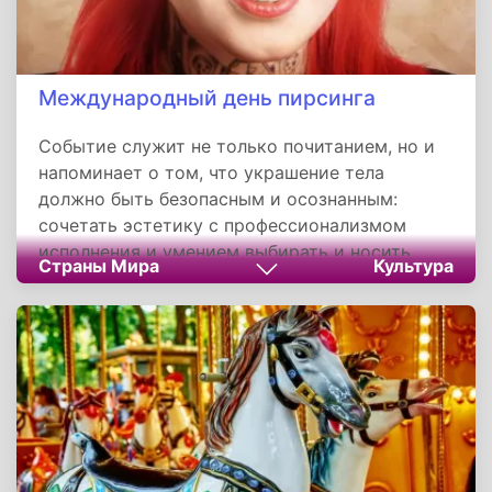
Международный день пирсинга
Событие служит не только почитанием, но и
напоминает о том, что украшение тела
должно быть безопасным и осознанным:
сочетать эстетику с профессионализмом
исполнения и умением выбирать и носить
Страны Мира
Культура
пирсинг. Праздник подчеркивает: пирсинг
остается универсальным языком культуры, а
его этичное воплощение — ответственность
каждого носителя и мастера.