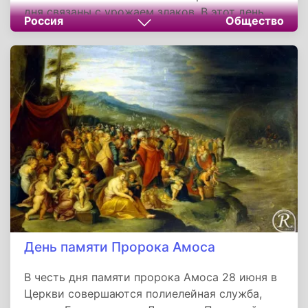
дня связаны с урожаем злаков. В этот день
Россия
Общество
люди присматривают за скотом на выпасе,
чтобы он не забрел на поле и не наелся
свежих побегов овса. Иначе животное может
так раздуть, что оно погибнет.
День памяти Пророка Амоса
В честь дня памяти пророка Амоса 28 июня в
Церкви совершаются полиелейная служба,