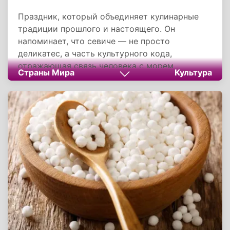
Праздник, который объединяет кулинарные
традиции прошлого и настоящего. Он
напоминает, что севиче — не просто
деликатес, а часть культурного кода,
отражающая связь человека с морем.
Страны Мира
Культура
Отмечая этот день, мы отдаем дань уважения
многовековой истории блюда, труду рыбаков
и поваров, а также радости, которую дарит
простота и свежесть вкуса.