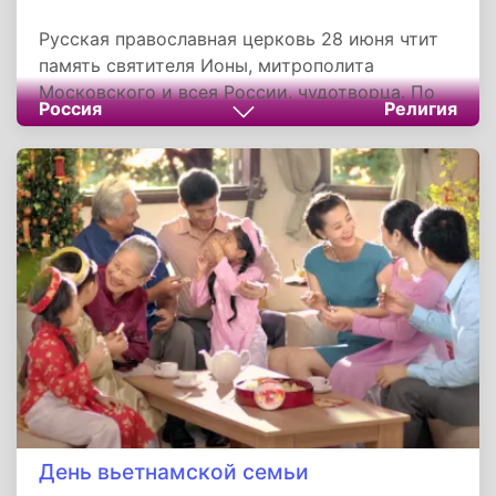
Русская православная церковь 28 июня чтит
память святителя Ионы, митрополита
Московского и всея России, чудотворца. По
Россия
Религия
старому стилю эта дата приходится на 15
июня. Святой родился в городе Галиче в
благочестивой христианской семье. Отца
будущего святителя звали Феодором. В
двенадцатилетнем возрасте юноша принял
постриг в одном из галичских монастырей,
откуда перешел в московский Симонов
монастырь, где много лет исполнял различные
послушания.
День вьетнамской семьи