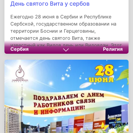
День святого Вита у сербов
Ежегодно 28 июня в Сербии и Республике
Сербской, государственном образовании на
территории Боснии и Герцеговины,
отмечается день святого Вита, также
известный как Видов день или Видовдан. Этот
Сербия
Религия
религиозный праздник имеет статус
государственного, однако в Сербии не
является выходным днем.