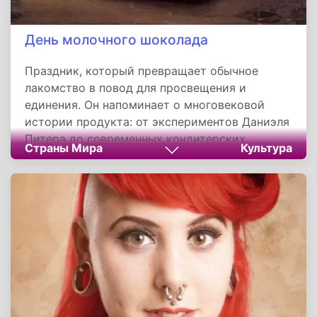
День молочного шоколада
Праздник, который превращает обычное
лакомство в повод для просвещения и
единения. Он напоминает о многовековой
истории продукта: от экспериментов Даниэля
Питера до современных кондитерских
Страны Мира
Культура
шедевров. Праздник учит ценить баланс
между удовольствием и пользой, а также
уважать труд фермеров, собирающих какао-
бобы, и мастеров, создающих сладкие
произведения искусства.