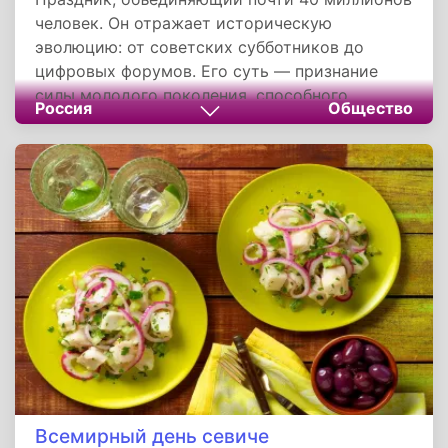
человек. Он отражает историческую
эволюцию: от советских субботников до
цифровых форумов. Его суть — признание
силы молодого поколения, способного
Россия
Общество
определять будущее страны, и напоминание о
необходимости поддерживать его таланты,
здоровье и устремления. Как показала
практика, даже изменение даты (с 27 июня на
последнюю субботу месяца) не нарушило
традицию — оно сделало праздник ближе к
людям.
Всемирный день севиче