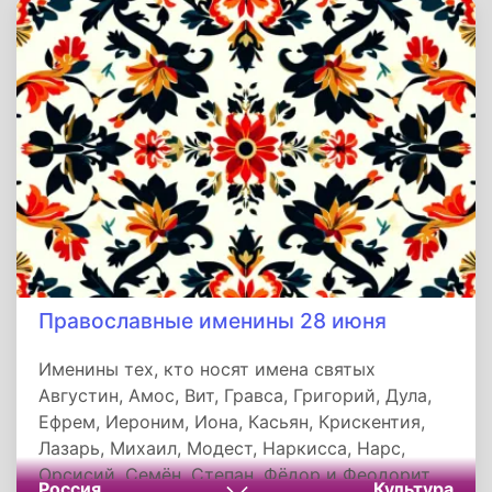
рисков игровой зависимости. Этот день
символизирует баланс между
предпринимательской инициативой и
социальной ответственностью.
Православные именины 28 июня
Именины тех, кто носят имена святых
Августин, Амос, Вит, Гравса, Григорий, Дула,
Ефрем, Иероним, Иона, Касьян, Крискентия,
Лазарь, Михаил, Модест, Наркисса, Нарс,
Орсисий, Семён, Степан, Фёдор и Феодорит.
Россия
Культура