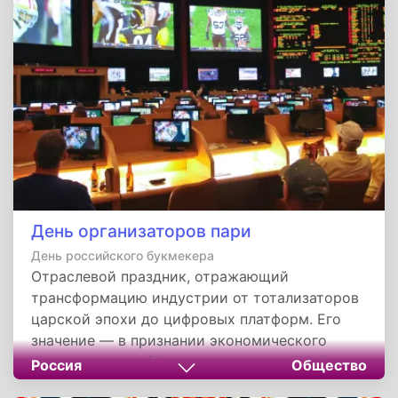
день объединяет математиков, педагогов и
энтузиастов вокруг идеи, что знание должно
эволюционировать.
День организаторов пари
День российского букмекера
Отраслевой праздник, отражающий
трансформацию индустрии от тотализаторов
царской эпохи до цифровых платформ. Его
значение — в признании экономического
вклада отрасли (финансирование спорта) и
Россия
Общество
актуализации задач по защите общества от