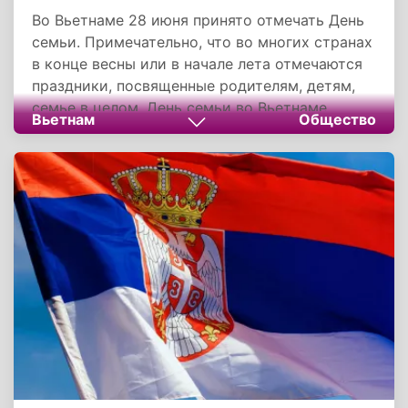
Во Вьетнаме 28 июня принято отмечать День
семьи. Примечательно, что во многих странах
в конце весны или в начале лета отмечаются
праздники, посвященные родителям, детям,
семье в целом. День семьи во Вьетнаме,
Вьетнам
Общество
также известный как День вьетнамской
семьи, не является официальным
государственным праздником, которому
соответствует выходной день, но отмечается
достаточно широко.