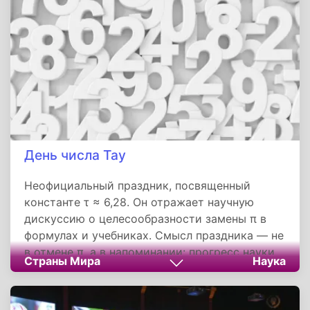
требующая сохранения и развития.
День числа Тау
Неофициальный праздник, посвященный
константе τ ≈ 6,28. Он отражает научную
дискуссию о целесообразности замены π в
формулах и учебниках. Смысл праздника — не
в отмене π, а в напоминании: прогресс науки
Страны Мира
Наука
рождается из смелости задавать вопросы,
даже к самым привычным концептам. Через
иронию и просветительские инициативы этот