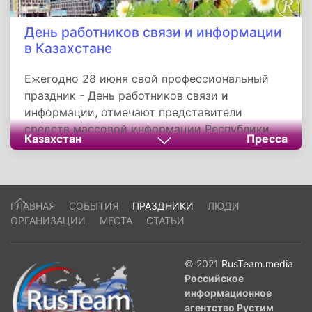
День работников связи и информации
в Казахстане
Ежегодно 28 июня свой профессиональный
праздник - День работников связи и
информации, отмечают представители
средств массовой информации Республики
Казахстан
Пресса
Казахстан. Сначала этот праздник назывался
День журналистики и был приурочен выходу
первого номера газеты «Туркестан уаялытты
газетiнiн».
ГЛАВНАЯ
СОБЫТИЯ
ПРАЗДНИКИ
ЛЮДИ
ОРГАНИЗАЦИИ
МЕСТА
СТАТЬИ
© 2021
RusTeam.media
Российское
информационное
агентство Рустим