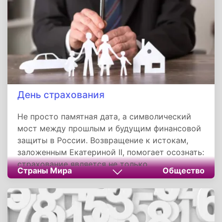
День страхования
Не просто памятная дата, а символический
мост между прошлым и будущим финансовой
защиты в России. Возвращение к истокам,
заложенным Екатериной II, помогает осознать:
страхование является не только
Страны Мира
Общество
коммерческим продуктом, но и механизмом
общественного доверия. Этот день
напоминает, что культура управления рисками
— часть национальной идентичности,