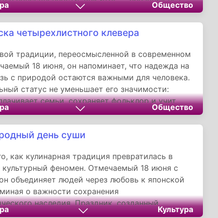
ра
Общество
чей, но с реальной пользой для здоровья
ска четырехлистного клевера
вой традиции, переосмысленной в современном
чаемый 18 июня, он напоминает, что надежда на
язь с природой остаются важными для человека.
ный статус не уменьшает его значимости:
плачивает семьи, сохраняет фольклор и учит
ра
Общество
родные чудеса. Как гласит старинная пословица,
йдешь — счастье приведешь».
родный день суши
о, как кулинарная традиция превратилась в
 культурный феномен. Отмечаемый 18 июня с
 он объединяет людей через любовь к японской
оминая о важности сохранения
ческого наследия. Праздник, созданный
ра
Культура
тузиастом, доказал: еда может быть мостом