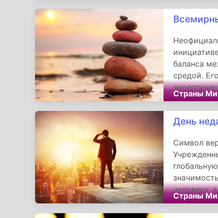
между стра
Всемирны
Неофициаль
инициативе
баланса ме
средой. Ег
экологичес
Страны Ми
психическо
и экологич
День нед
гармония н
целостност
Символ вер
Учрежденны
глобальную
значимость
человеку, 
Страны Ми
участники 
сегодняшни