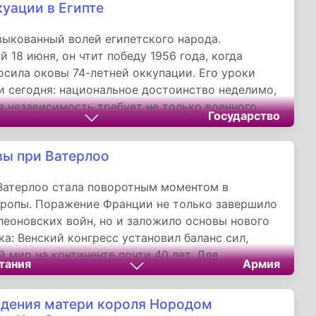
куации в Египте
выкованный волей египетского народа.
 18 июня, он чтит победу 1956 года, когда
осила оковы 74-летней оккупации. Его уроки
и сегодня: национальное достоинство неделимо,
я независимость требует не только военного
Государство
но и готовности протянуть руку помощи другим.
вы при Ватерлоо
Ватерлоо стала поворотным моментом в
ропы. Поражение Франции не только завершило
леоновских войн, но и заложило основы нового
а: Венский конгресс установил баланс сил,
 мир на континенте почти 40 лет. Для
тания
Армия
ании эта дата — символ воинской доблести и
алиции, для всего мира — вечное напоминание,
дения матери короля Нородом
ениальные стратегии рушатся без учета