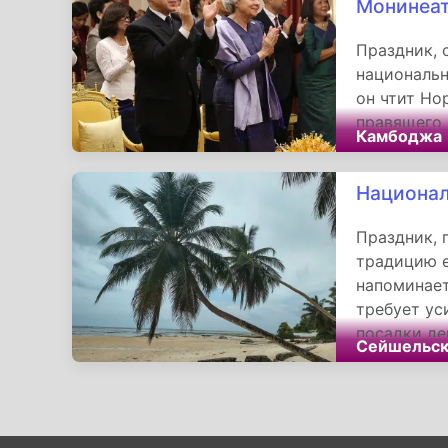
Монинеат
союзников,
Веллингтон
Праздник, 
подков» — 
национальн
он чтит Но
правящего 
Камбоджа
традиций, 
благотвори
Национал
камбоджийц
напоминает
Праздник, 
преданност
традицию е
напоминает
требует ус
посадки де
Сейшельск
отменяет п
чья консти
государств