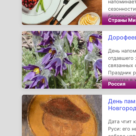
напоминает
сезонности
безопаснос
Страны Ми
праздник п
устойчиво
Дорофее
День напом
отдавшего 
связанных 
Праздник р
молитва в 
Россия
наблюдения
выживания.
День пам
траву и вс
Новгород
Дорофеев 
настоящим
Дата чтит 
Руси: его 