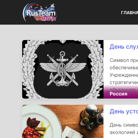
ГЛАВН
День слу
Символ при
обеспечива
Учрежденны
стратегиче
объединяя 
Россия
Их труд о
Сил в любы
День уст
День симво
экологией 