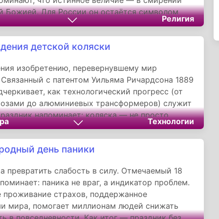
оминают, что истинное величие — в смирении
й Божией. Для России он остаётся символом
Религия
ого духа, актуальным и спустя восемь веков.
дения детской коляски
ения изобретению, перевернувшему мир
 Связанный с патентом Уильяма Ричардсона 1889
одчеркивает, как технологический прогресс (от
козами до алюминиевых трансформеров) служит
Праздник напоминает: коляска — не просто
ра
Технологии
 а символ любви, безопасности и свободы,
ий поколения. Как гласит надпись в музее
одный день паники
 края: «В ней ребенок впервые путешествует по
тно и защищенно».
а превратить слабость в силу. Отмечаемый 18
апоминает: паника не враг, а индикатор проблем.
 проживание страхов, поддержанное
и мира, помогает миллионам людей снижать
ь в повседневности. Как итог — праздник без