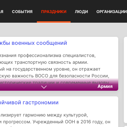
АЯ
СОБЫТИЯ
ПРАЗДНИКИ
ЛЮДИ
ОРГАНИЗАЦИИ
жбы военных сообщений
знания профессионализма специалистов,
ющих транспортную связность армии.
й на государственном уровне, он отражает
скую важность ВОСО для безопасности России,
исторические традиции и современные вызовы.
Армия
стается фундаментом мобильности Вооруженных
х условиях.
ойчивой гастрономии
лизирует гармонию между культурой,
и прогрессом. Учрежденный ООН в 2016 году, он