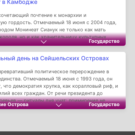
 в Камбодже
 разведки и капризов погоды. Как писал герцог
: «Битва на мечах выигрывается гвоздями
сочетающий почтение к монархии и
урок Ватерлоо актуален и сегодня.
ую гордость. Отмечаемый 18 июня с 2004 года,
родом Монинеат Сианук не только как мать
короля, но и как хранительницу культурных
Государство
пережившую трагедии истории. Ее
тельная деятельность и скромность стали для
ьный день на Сейшельских Островах
ев примером служения народу, а сам праздник
: истичное величие — в милосердии и
превративший политическое перерождение в
и Родине.
динства. Отмечаемый 18 июня с 1993 года, он
, что демократия хрупка, как коралловый риф, и
илий всех граждан. От речи президента до
ревьев — ритуалы дня учат: примирение не
ие Острова
Государство
амять, а синтез культур есть сила архипелага,
туция стала маяком для малых островных
.