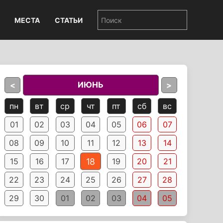
МЕСТА
СТАТЬИ
ИЮНЬ
<
>
пн
вт
ср
чт
пт
сб
вс
01
02
03
04
05
06
07
08
09
10
11
12
13
14
18
15
16
17
19
20
21
22
23
24
25
26
27
28
29
30
01
02
03
04
05