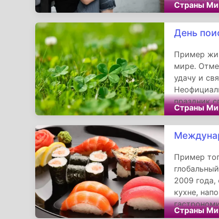
Страны Ми
громких ре
общества.
День пои
Пример жи
мире. Отме
удачу и св
Неофициаль
праздник с
Страны Ми
ценить при
«Клевер на
Междуна
Пример тог
глобальный
2009 года,
кухне, нап
гастрономи
Страны Ми
обычным эн