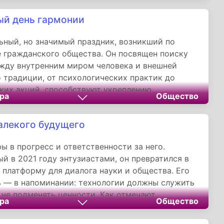
нами, эпохами и поколениями.
й день гармонии
ный, но значимый праздник, возникший по
 гражданского общества. Он посвящен поиску
жду внутренним миром человека и внешней
о традиции, от психологических практик до
ких акций, способствуют укреплению
ра
Общество
го здоровья, межкультурного взаимопонимания
еской ответственности. Это день напоминает:
алекого будущего
е данность, а ежедневный выбор в пользу
и и добра.
ы в прогресс и ответственности за него.
й в 2021 году энтузиастами, он превратился в
 платформу для диалога науки и общества. Его
 — в напоминании: технологии должны служить
а не подменять ценности. Как отмечают
ра
Общество
праздника, «завтра» начинается с наших
х решений — разумных, гуманных и смелых.