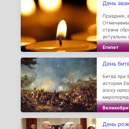
День эва
Праздник, 
Отмечаемый
страна сбр
актуальны 
а подлинна
Египет
мужества, 
День бит
Битва при 
истории Ев
эпоху напо
миропорядк
продливший
Великобри
Великобрит
триумфа ко
День рож
что даже г