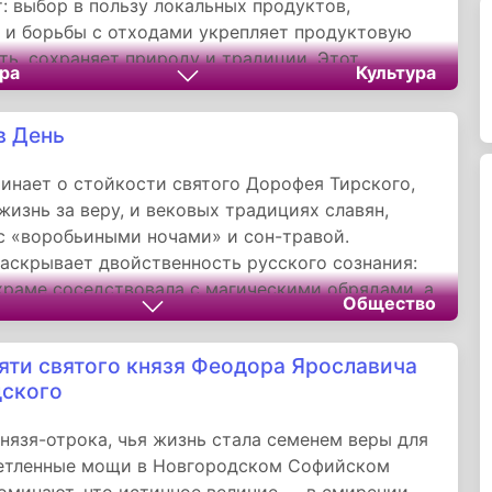
: выбор в пользу локальных продуктов,
 и борьбы с отходами укрепляет продуктовую
ть, сохраняет природу и традиции. Этот
ра
Культура
оказывает, что каждый прием пищи — шаг к
му будущему.
в День
инает о стойкости святого Дорофея Тирского,
жизнь за веру, и вековых традициях славян,
с «воробьиными ночами» и сон-травой.
аскрывает двойственность русского сознания:
храме соседствовала с магическими обрядами, а
Общество
 за природой становились стратегией
 Сегодня, когда в деревнях еще собирают сон-
яти святого князя Феодора Ярославича
поминают про лапоть для огурцов, ясно:
ского
день остается живым мостом между прошлым и
.
князя-отрока, чья жизнь стала семенем веры для
нетленные мощи в Новгородском Софийском