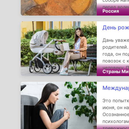
соборе нап
перед воле
Россия
несокрушим
День рож
Дань уваж
родителей.
года, он п
повозок с 
человеку. 
Страны Ми
транспорт,
объединяющ
Междунар
Кайбицкого
миру — ую
Это попытк
июня, он н
Осознанное
психологам
тревожност