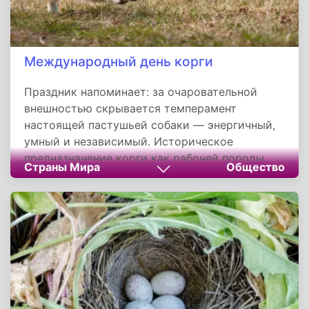
Международный день корги
Праздник напоминает: за очаровательной
внешностью скрывается темперамент
настоящей пастушьей собаки — энергичный,
умный и независимый. Историческое
предназначение корги как рабочей породы
Страны Мира
Общество
требует особого подхода: им жизненно
необходимы регулярные физические нагрузки,
интеллектуальные занятия и
последовательное воспитание для контроля
пастушьих инстинктов. Без удовлетворения
этих потребностей жизнерадостный
компаньон превращается в разрушительного
питомца.