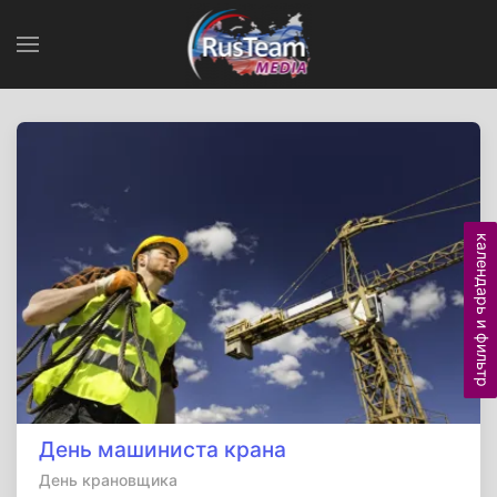
календарь и фильтр
День машиниста крана
День крановщика