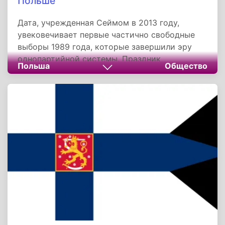
Польше
Дата, учрежденная Сеймом в 2013 году,
увековечивает первые частично свободные
выборы 1989 года, которые завершили эру
однопартийной системы. Праздник
Польша
Общество
символизирует торжество народной воли,
достигнутое без насилия, и напоминает о
непреходящей ценности гражданских свобод.