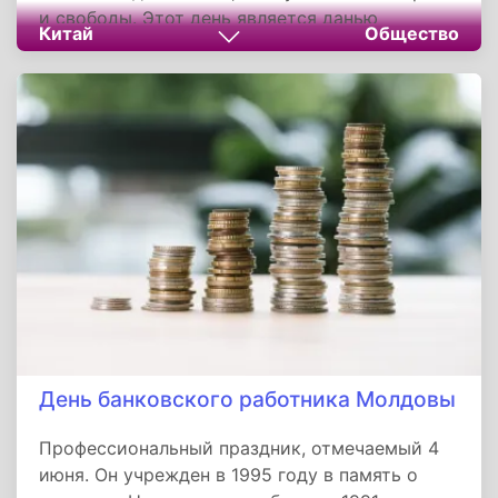
и свободы. Этот день является данью
Китай
Общество
уважения к жертвам, и его значение остается
актуальным для текущих и будущих
поколений. Трагедия напоминает о борьбе за
свободу и справедливость, а также о
необходимости помнить уроки истории,
чтобы не допускать повторения подобных
трагедий.
День банковского работника Молдовы
Профессиональный праздник, отмечаемый 4
июня. Он учрежден в 1995 году в память о