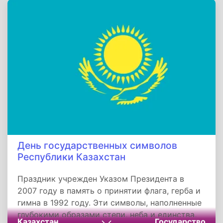
творческий труд и лишить эмоций. Сохраняя
тайны сюжета, мы делаем культуру богаче, а
общение — этичнее.
День государственных символов
Республики Казахстан
Праздник учрежден Указом Президента в
2007 году в память о принятии флага, герба и
гимна в 1992 году. Эти символы, наполненные
глубокими образами степи, неба и единства,
Казахстан
Государство