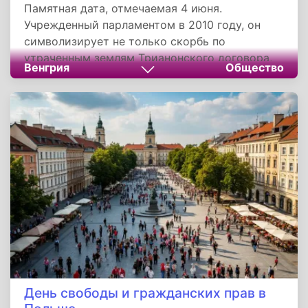
Памятная дата, отмечаемая 4 июня.
Учрежденный парламентом в 2010 году, он
символизирует не только скорбь по
утраченным землям Трианонского договора,
Венгрия
Общество
но и стремление к духовному единству
венгров мира. Через образовательные и
культурные инициативы праздник превращает
историческую травму в источник силы,
напоминая, что нация жива, пока сохраняет
свои корни и связи между поколениями.
День свободы и гражданских прав в