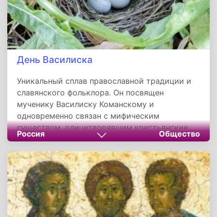
День Василиска
Уникальный сплав православной традиции и
славянского фольклора. Он посвящен
мученику Василиску Команскому и
одновременно связан с мифическим
существом, олицетворявшим крестьянские
Россия
Общество
страхи. Праздник служил важным рубежом в
аграрном календаре, регулируя трудовые
ритмы и передавая знания через приметы. Его
социальная ценность — в укреплении
общинных связей и напоминании о гармонии
между человеком, верой и природой.