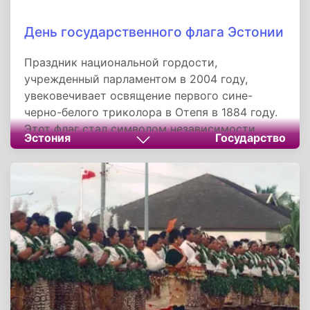
День государственного флага Эстонии
Праздник национальной гордости,
учрежденный парламентом в 2004 году,
увековечивает освящение первого сине-
черно-белого триколора в Отепя в 1884 году.
Этот флаг стал символом независимости,
Эстония
Государство
пережив запреты и возродившись в 1990 году.
Праздник подчеркивает единство народа,
уважение к истории и ответственность за
будущее страны. Через церемонии и
образовательные акции он напоминает: флаг
Эстонии — это не просто ткань, а воплощение
вековой мечты о свободе.