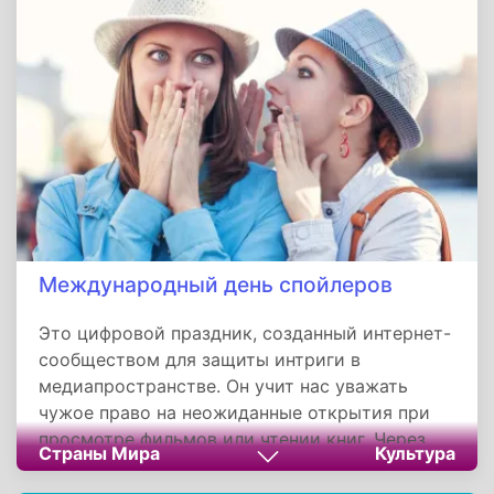
делающие этот день особенным.
Международный день спойлеров
Это цифровой праздник, созданный интернет-
сообществом для защиты интриги в
медиапространстве. Он учит нас уважать
чужое право на неожиданные открытия при
просмотре фильмов или чтении книг. Через
Страны Мира
Культура
мемы, челленджи и дискуссии день
напоминает: спойлеры могут обесценить