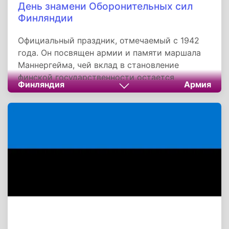
День знамени Оборонительных сил
Финляндии
Официальный праздник, отмечаемый с 1942
года. Он посвящен армии и памяти маршала
Маннергейма, чей вклад в становление
финской государственности остается
Финляндия
Армия
фундаментом национального самосознания.
Традиции этого дня — парады, награждения,
всеобщее вывешивание флагов — служат
напоминанием о ценности независимости и
роли коллективной ответственности в ее
защите. Для Финляндии, где безопасность
основана на единстве общества, этот
праздник остается одним из символов
гражданской солидарности.