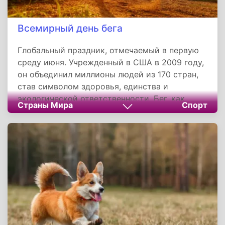
Всемирный день бега
Глобальный праздник, отмечаемый в первую
среду июня. Учрежденный в США в 2009 году,
он объединил миллионы людей из 170 стран,
став символом здоровья, единства и
экологической ответственности. Бег, как
Страны Мира
Спорт
самая демократичная физическая активность,
учит преодолевать границы — не только
географические, но и внутренние. Через
эстафеты "Обгоняя солнце", детские забеги и
виртуальные марафоны праздник напоминает:
для первого шага к здоровой жизни нужны
лишь желание и пара кроссовок.