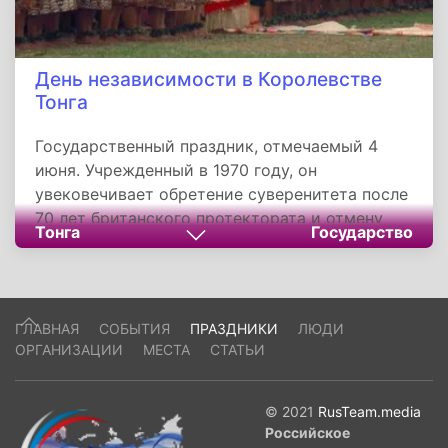
День независимости в Королевстве
Тонга
Государственный праздник, отмечаемый 4
июня. Учрежденный в 1970 году, он
увековечивает обретение суверенитета после
70 лет британского протектората и отмену
Тонга
Государство
крепостного права в 1862 году. Через парады,
традиционные танцы и королевские
церемонии праздник укрепляет национальное
единство и подчеркивает уникальный
ГЛАВНАЯ
СОБЫТИЯ
ПРАЗДНИКИ
ЛЮДИ
исторический путь страны, сохранившей
ОРГАНИЗАЦИИ
МЕСТА
СТАТЬИ
независимость в эпоху колониализма. Его
значимость — в напоминании о ценности
свободы, уважении к культурному наследию и
© 2021
RusTeam.media
роли монархии как символа преемственности.
Российское