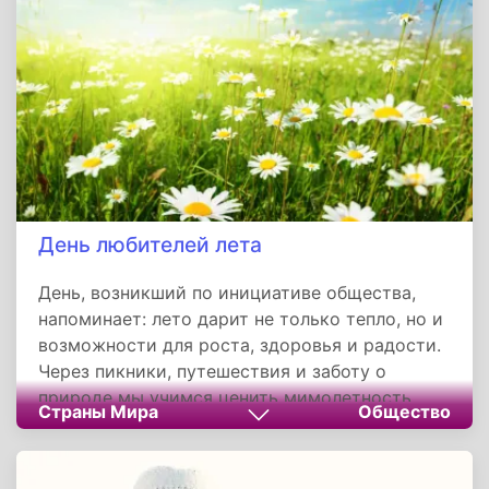
вокруг ценностей единства и исторической
памяти. Для Ингушетии, где каждый этап
развития основан на связи с РФ, праздник
остается гарантией стабильности и
динамичного роста.
День любителей лета
День, возникший по инициативе общества,
напоминает: лето дарит не только тепло, но и
возможности для роста, здоровья и радости.
Через пикники, путешествия и заботу о
природе мы учимся ценить мимолетность
Страны Мира
Общество
прекрасного, создавая воспоминания на весь
год. Встречать рассвет, загорать на траве,
делиться ягодами — вот простые ритуалы,