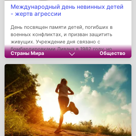
Международный день невинных детей
- жертв агрессии
День посвящен памяти детей, погибших в
военных конфликтах, и призван защитить
живущих. Учреждение дня связано с
бомбардировками Ливана в 1982 году, но
Страны Мира
Общество
сегодня он символизирует глобальную борьбу
за права детей в зонах войн. Его значимость
— в объединении усилий для создания мира,
где детство не будет омрачено насилием.