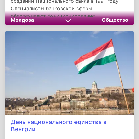
создании Национального банка в 1991 году.
Специалисты банковской сферы
обеспечивают функционирование
Молдова
Общество
"кровеносной системы" экономики,
способствуя финансовой стабильности и
социальному прогрессу республики. Их труд
укрепляет суверенитет Молдовы и улучшает
качество жизни граждан.
День национального единства в
Венгрии