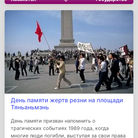
служат опорой суверенитета и консолидации
общества. Их почитание — долг каждого
казахстанца, а праздник напоминает: за
каждым знаком стоит тысячелетняя история
и ответственность перед будущим.
День памяти жертв резни на площади
Тяньаньмэнь
День памяти призван напомнить о
трагических событиях 1989 года, когда
многие люди погибли, выступая за свои права