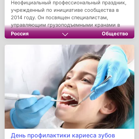
Неофициальный профессиональный праздник,
учрежденный по инициативе сообщества в
2014 году. Он посвящен специалистам,
управляющим грузоподъемными кранами в
строительстве, промышленности и логистике.
Россия
Общество
Дата приурочена к регистрации
профстандарта, закрепившего требования к
квалификации. Социальная роль праздника —
признание труда крановщиков, чья работа
обеспечивает функционирование ключевых
отраслей экономики страны.
День профилактики кариеса зубов