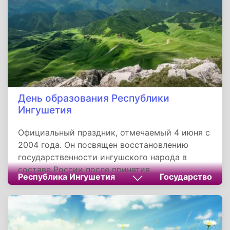
хранить веру чистой и непоколебимой.
День образования Республики
Ингушетия
Официальный праздник, отмечаемый 4 июня с
2004 года. Он посвящен восстановлению
государственности ингушского народа в
составе России после принятия
Республика Ингушетия
Государство
соответствующего закона в 1992 году.
Традиции этого дня — поздравления
руководства, концерты, символы
гражданственности — объединяют жителей