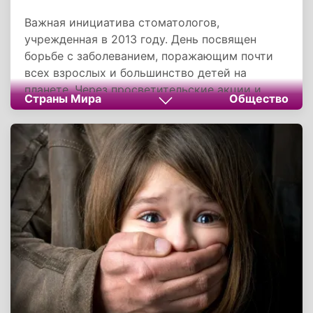
Важная инициатива стоматологов,
учрежденная в 2013 году. День посвящен
борьбе с заболеванием, поражающим почти
всех взрослых и большинство детей на
планете. Через просветительские акции и
Страны Мира
Общество
бесплатные консультации праздник учит
предотвращать кариес доступными
методами: гигиеной, сбалансированным
питанием и регулярными визитами к врачу.
Эти меры сохраняют не только здоровье
зубов, но и всего организма, экономя ресурсы
семьи и системы здравоохранения. Помните:
кариес можно остановить, если действовать
сообща и системно.