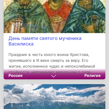
День памяти святого мученика
Василиска
Праздник в честь юного воина Христова,
принявшего в III веке смерть за веру. Его
житие, исполненное чудес и непоколебимой
стойкости, напоминает верующим о силе
Россия
Религия
Божией, совершающейся в немощи
человеческой. Через молитвы и церковное
почитание святой Василиск продолжает
служить образцом мужества и заступником
для всех, ищущих укрепления на
христианском пути. Его подвиг вдохновляет