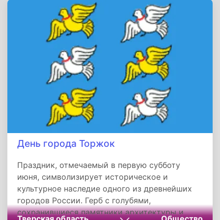
золотодобытчиков, рабочих авиазавода, а
сегодня держится на энергии учителей,
ремесленников и детей, раскрашивающих
картонные крепости на площадях. "Иркутск —
середина земли", — говорят старожилы. В
этой фразе — суть города, который даже в
XXI веке остается перекрестком времен,
культур и человеческих судеб.
День города Торжок
Праздник, отмечаемый в первую субботу
июня, символизирует историческое и
культурное наследие одного из древнейших
городов России. Герб с голубями,
сохранившиеся памятники архитектуры и
Тверская область
Общество