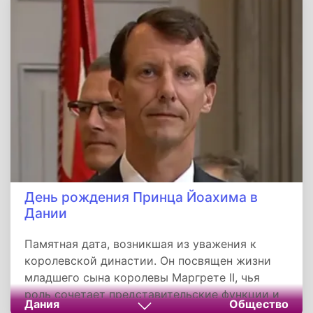
идентичности. Празднование этой даты
напоминает о значимости национального
самосознания и борьбы за права народа.
День рождения Принца Йоахима в
Дании
Памятная дата, возникшая из уважения к
королевской династии. Он посвящен жизни
младшего сына королевы Маргрете II, чья
роль сочетает представительские функции и
Дания
Общество
личное служение (например, военную службу