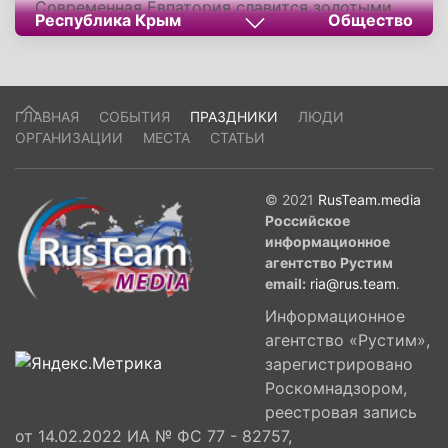
Современная Евпатория славится золотыми
Республика Крым
Общество
пляжами, лечебными грязями и уникальным
переплетением культур. Для России этот
город – символ возрождения Крыма, где море
дарит здоровье детям, а древние стены
ГЛАВНАЯ
СОБЫТИЯ
ПРАЗДНИКИ
ЛЮДИ
хранят память веков.
ОРГАНИЗАЦИИ
МЕСТА
СТАТЬИ
© 2021
RusTeam.media
Российское
информационное
агентство Рустим
email:
ria@rus.team
.
Информационное
агентство «Рустим»,
зарегистрировано
Роскомнадзором,
реестровая запись
от 14.02.2022 ИА № ФС 77 - 82757,