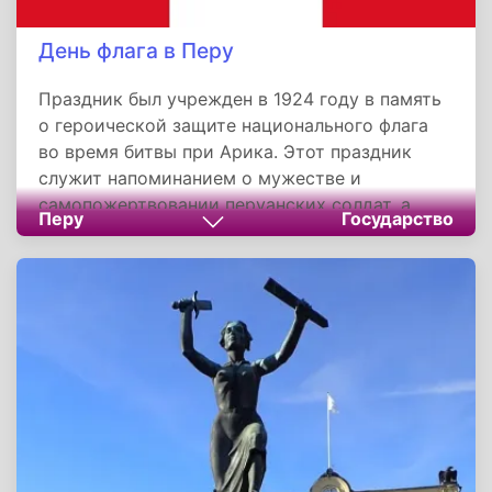
День флага в Перу
Праздник был учрежден в 1924 году в память
о героической защите национального флага
во время битвы при Арика. Этот праздник
служит напоминанием о мужестве и
самопожертвовании перуанских солдат, а
Перу
Государство
также символизирует единство и гордость
нации. Он играет важную роль в укреплении
национального самосознания и патриотизма
среди граждан страны.