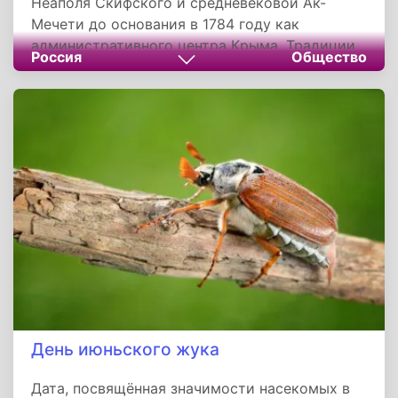
Неаполя Скифского и средневековой Ак-
Мечети до основания в 1784 году как
административного центра Крыма. Традиции,
Россия
Общество
включающие фестивали красок, исторические
квесты и литературные чтения, подчёркивают
роль Симферополя как многонациональной
столицы, где мирно сосуществуют русская,
украинская и крымскотатарская культуры.
Праздник, лишённый салютов из-за режима
безопасности, сохраняет главное — гордость
жителей за свой "город пользы".
День июньского жука
Дата, посвящённая значимости насекомых в