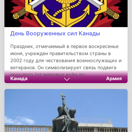
День Вооруженных сил Канады
Праздник, отмечаемый в первое воскресенье
июня, учрежден правительством страны в
2002 году для чествования военнослужащих и
ветеранов. Он символизирует связь подвига
прошлого (от мировых войн до
Канада
Армия
миротворчества) и современных вызовов —
защиты суверенитета, борьбы со стихийными
бедствиями. Этот день напоминает о простой
истине: мир возможен благодаря тем, кто
готов служить ему даже ценой своей жизни.