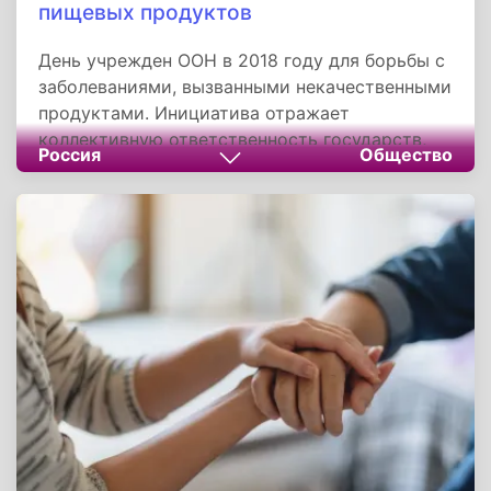
пищевых продуктов
День учрежден ООН в 2018 году для борьбы с
заболеваниями, вызванными некачественными
продуктами. Инициатива отражает
коллективную ответственность государств,
Россия
Общество
производителей и потребителей за еду «от
фермы до стола». Праздник подчеркивает, что
безопасность продуктов — основа здоровья
общества, экономической стабильности и
устойчивого развития, а наука служит ключом
к решению этой глобальной задачи. Девиз дня:
«Безопасность пищевых продуктов — дело
каждого!».