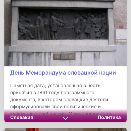
международных отношений для укрепления
суверенитета и развития страны.
День Меморандума словацкой нации
Памятная дата, установленная в честь
принятия в 1861 году программного
документа, в котором словацкие деятели
сформулировали свои политические и
культурные требования. Меморандум стал
Словакия
Политика
символом стремления словаков к признанию
своей нации и сохранению культурной