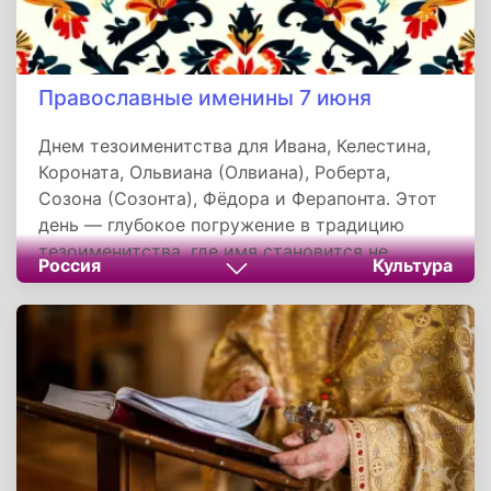
Православные именины 7 июня
Днем тезоименитства для Ивана, Келестина,
Короната, Ольвиана (Олвиана), Роберта,
Созона (Созонта), Фёдора и Ферапонта. Этот
день — глубокое погружение в традицию
тезоименитства, где имя становится не
Россия
Культура
просто идентификатором, а духовным мостом
к святому покровителю, отражая
многовековую связь личности, веры и
истории.