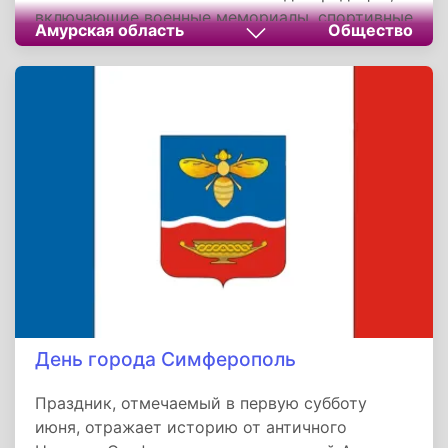
включающие военные мемориалы, спортивные
Амурская область
Общество
марафоны и акции "Парк Здоровья",
подчёркивают роль города как "часового
России" на границе с Китаем. Герб с волной и
звёздами, гимн о "трудовой славе" и рыбьи
кожи как сувениры символизируют
преемственность между прошлым и
настоящим.
День города Симферополь
Праздник, отмечаемый в первую субботу
июня, отражает историю от античного