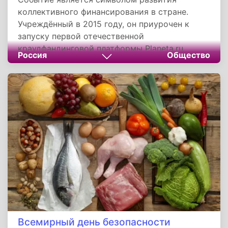
коллективного финансирования в стране.
Учреждённый в 2015 году, он приурочен к
запуску первой отечественной
краудфандинговой платформы Planeta.ru.
Россия
Общество
Праздник подчёркивает важность
общественной поддержки и сотрудничества в
реализации значимых проектов, способствуя
укреплению гражданского общества и
развитию различных сфер жизни.
Всемирный день безопасности