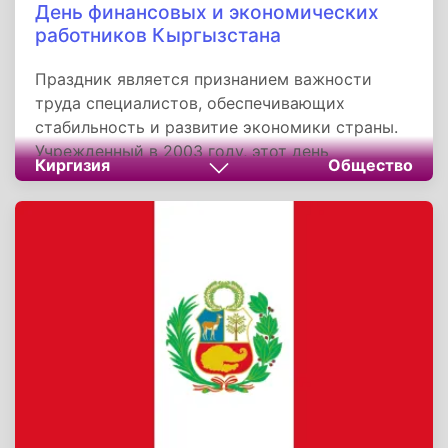
День финансовых и экономических
работников Кыргызстана
Праздник является признанием важности
труда специалистов, обеспечивающих
стабильность и развитие экономики страны.
Учрежденный в 2003 году, этот день
Киргизия
Общество
подчеркивает вклад финансово-
экономической сферы в социально-
экономическое развитие республики. Он
служит напоминанием о значимости
профессионализма и ответственности в
управлении финансовыми ресурсами
государства.