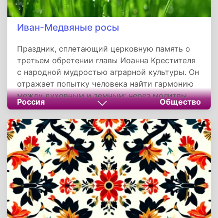
Иван-Медвяные росы
Праздник, сплетающий церковную память о
третьем обретении главы Иоанна Крестителя
с народной мудростью аграрной культуры. Он
отражает попытку человека найти гармонию
между духовным и земным: через молитвы
Россия
Общество
святому защитить скот и посевы, через
приметы предугадать капризы природы.
Традиции этого дня, от укрывания грядок до
заговоров над капустой, напоминают о
неразрывной связи поколений с землей и
небом, где даже роса становится символом
вечного круговорота страха, надежды и веры.