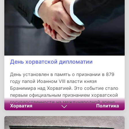
социальное равенство. Этот день служит
мостом между прошлым и настоящим,
напоминая, что путь к демократии требует
единства и компромисса.
День хорватской дипломатии
День установлен в память о признании в 879
году папой Иоанном VIII власти князя
Бранимира над Хорватией. Это событие стало
первым официальным признанием хорватской
государственности на международной арене.
Хорватия
Политика
Праздник подчеркивает важность дипломатии
в истории и современности Хорватии, а
также служит напоминанием о значении