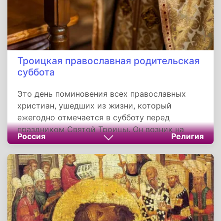
Троицкая православная родительская
суббота
Это день поминовения всех православных
христиан, ушедших из жизни, который
ежегодно отмечается в субботу перед
праздником Святой Троицы. Он возник на
Россия
Религия
основе апостольской традиции и наполнен
молитвенным смыслом, призывающим к
духовному единению живых и усопших. Этот
день имеет важное значение для верующих,
укрепляя их в надежде на Воскресение и в
милосердии. Православная Церковь
сохраняет эту традицию как часть живого