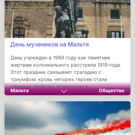
День мучеников на Мальте
День учрежден в 1989 году как памятник
жертвам колониального расстрела 1919 года.
Этот праздник связывает трагедию с
триумфом: кровь четырех героев стала
семенем свободы, приведшим к
Мальта
Общество
независимости острова. Через век после
событий мальтийцы чтят их имена не только
как мучеников, но как отцов нации,
доказавших: даже малый народ велик, когда
борется за справедливость. Их наследие — не
камни монументов, а живая демократия