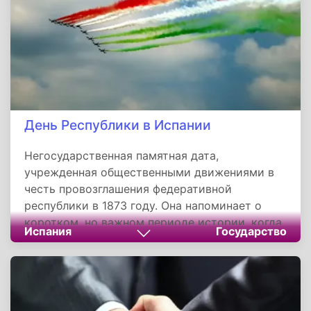
Мальты.
День Республики в Испании
Негосударственная памятная дата,
учрежденная общественными движениями в
честь провозглашения федеративной
республики в 1873 году. Она напоминает о
коротком, но важном периоде истории, когда
Испания
Государство
Испания пыталась стать демократической
федерацией. Хотя Первая республика пала из-
за внутренних противоречий, ее идеалы
продолжают вдохновлять тех, кто верит в
республиканскую форму правления и