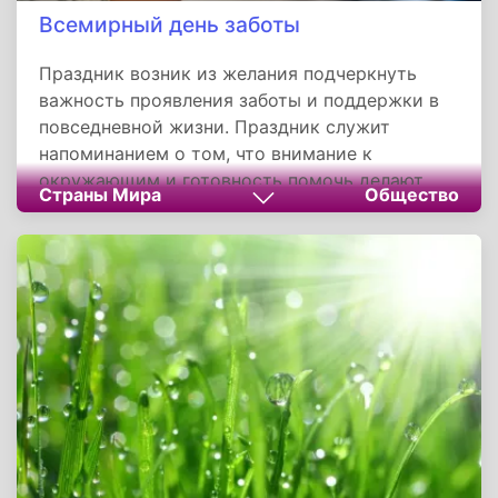
Всемирный день заботы
Праздник возник из желания подчеркнуть
важность проявления заботы и поддержки в
повседневной жизни. Праздник служит
напоминанием о том, что внимание к
окружающим и готовность помочь делают
Страны Мира
Общество
общество более сплочённым и человечным. В
этот день каждый может внести свой вклад в
создание атмосферы доброты и
взаимопонимания.