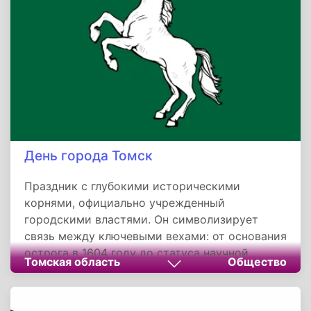
поэзия — не архивное достояние, а
инструмент единения. В эпоху цифрового
шума его стихи остаются нравственным
компасом, а Овстуг — местом, где Россия
слышит собственное сердце.
День города Томск
Праздник с глубокими историческими
корнями, официально учрежденный
городскими властями. Он символизирует
связь между ключевыми вехами: от основания
острога в 1604 году до статуса научной
Томская область
Общество
столицы Сибири. Современные торжества,
объединяющие спортивные состязания,
культурные реконструкции и инновационные