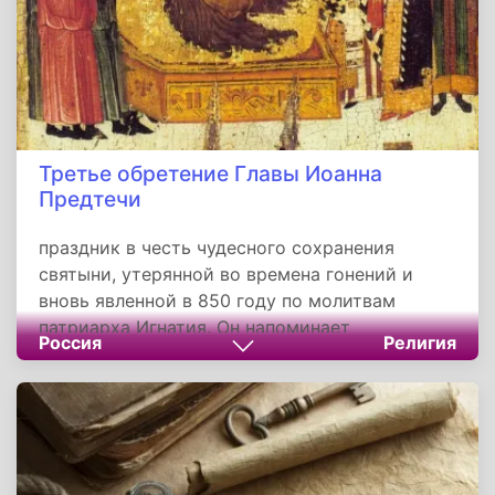
наследия христианской любви и памяти.
Третье обретение Главы Иоанна
Предтечи
праздник в честь чудесного сохранения
святыни, утерянной во времена гонений и
вновь явленной в 850 году по молитвам
патриарха Игнатия. Он напоминает
Россия
Религия
христианам о мужестве «передового борца за
истину» — Крестителя, принявшего смерть за
веру. Историческая судьба реликвии, от
Коман до Константинополя, символизирует
победу духовного света над тьмой забвения, а
молитвенное обращение к Иоанну Предтече