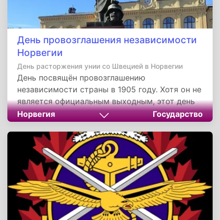
День провозглашения независимости
Норвегии
День расторжения унии со Швецией в Норвегии
День посвящён провозглашению
независимости страны в 1905 году. Хотя он не
является официальным выходным, этот день
отмечается как символ национального
Норвегия
Государство
суверенитета и единства. История
расторжения унии подчёркивает стремление
Норвегии к самостоятельности и мирному
разрешению политических конфликтов. Этот
день напоминает о важности национального
единства и способности народа определять
свою судьбу.