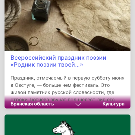
объединяет верующих в стремлении к
нравственной чистоте и твердости духа.
Всероссийский праздник поэзии
«Родник поэзии твоей…»
Праздник, отмечаемый в первую субботу июня
в Овстуге, — больше чем фестиваль. Это
живой памятник русской словесности, где
строки Тютчева звучат под шелест лип его
Брянская область
Культура
детства. Праздник, рождённый в 1961 году
скромными чтениями у памятника, усилиями
области и Союза писателей России вырос во
всероссийское событие. Он напоминает: