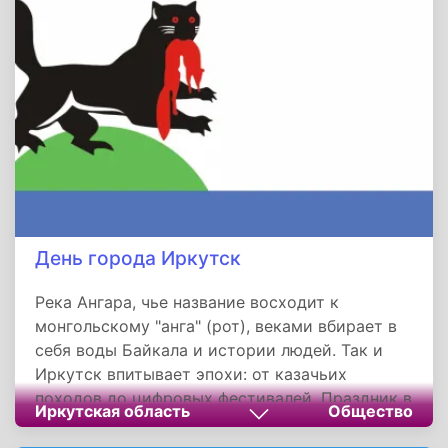
проекты, отражают жизнелюбие томичей и их
гордость за наследие, которое продолжает
развиваться.
День города Иркутск
Река Ангара, чье название восходит к
монгольскому "анга" (рот), веками вбирает в
себя воды Байкала и истории людей. Так и
Иркутск впитывает эпохи: от казачьих
походов до цифровых фестивалей. Праздник в
Иркутская область
Общество
первую субботу июня напоминает: город
выжил благодаря труду купцов,