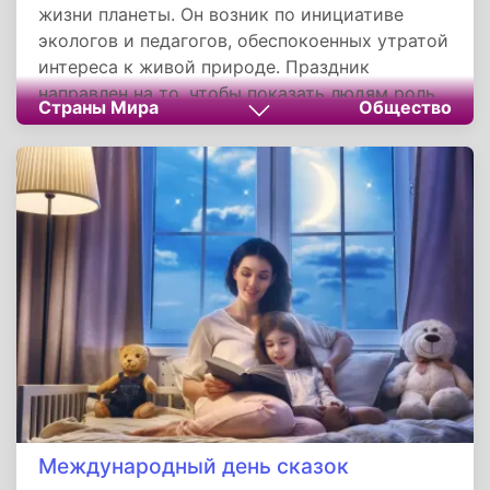
жизни планеты. Он возник по инициативе
экологов и педагогов, обеспокоенных утратой
интереса к живой природе. Праздник
направлен на то, чтобы показать людям роль
Страны Мира
Общество
таких простых созданий, как жуки, в
поддержании экологического равновесия.
Напоминая о тесной связи человека с
окружающей средой, этот день служит
поводом задуматься о сохранении природы и
воспитании экологической культуры.
Международный день сказок