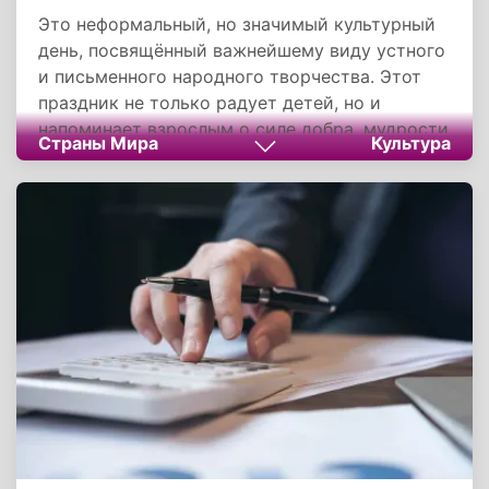
Это неформальный, но значимый культурный
день, посвящённый важнейшему виду устного
и письменного народного творчества. Этот
праздник не только радует детей, но и
напоминает взрослым о силе добра, мудрости
Страны Мира
Культура
и веры в чудеса. Он показывает, что сказка
остаётся актуальной во все времена,
поскольку помогает формировать
нравственные ориентиры и сохранять
культурную память народов.