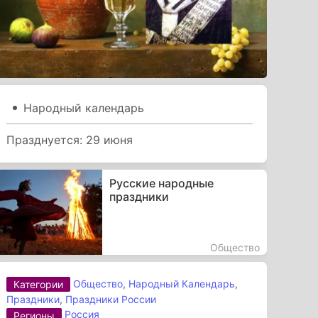
Народный календарь
Празднуется: 29 июня
Русские народные
праздники
Общество
Общество
,
Народный Календарь
,
Категории
Праздники
,
Праздники России
Россия
Регионы