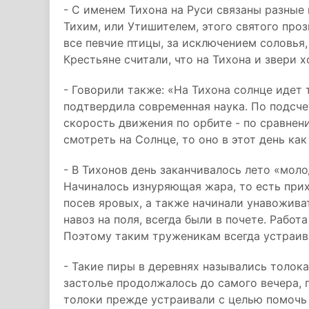
- С именем Тихона на Руси связаны разные 
Тихим, или Утишителем, этого святого прозв
все певчие птицы, за исключением соловья,
Крестьяне считали, что на Тихона и звери х
- Говорили также: «На Тихона солнце идет 
подтвердила современная наука. По подсче
скорость движения по орбите - по сравнени
смотреть на Солнце, то оно в этот день как
- В Тихонов день заканчивалось лето «мол
Начиналось изнуряющая жара, то есть прих
посев яровых, а также начинали унавоживат
навоз на поля, всегда были в почете. Работа
Поэтому таким труженикам всегда устраив
- Такие пиры в деревнях назывались толок
застолье продолжалось до самого вечера, п
толоки прежде устраивали с целью помочь 