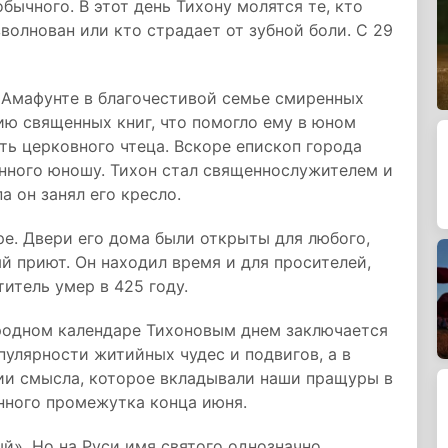
бычного. В этот день Тихону молятся те, кто
зволнован или кто страдает от зубной боли. С 29
е Амафунте в благочестивой семье смиренных
ию священных книг, что помогло ему в юном
ть церковного чтеца. Вскоре епископ города
анного юношу. Тихон стал священнослужителем и
а он занял его кресло.
ре. Двери его дома были открыты для любого,
 приют. Он находил время и для просителей,
итель умер в 425 году.
ародном календаре Тихоновым днем заключается
опулярности житийных чудес и подвигов, а в
ии смысла, которое вкладывали наши пращуры в
нного промежутка конца июня.
ый». Но на Руси имя святого однозначно