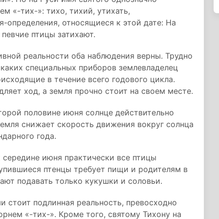
м «-тих-»: тихо, тихий, утихать,
-определения, относящиеся к этой дате: На
 певчие птицы затихают.
тивной реальности оба наблюдения верны. Трудно
икаких специальных приборов землевладелец
оисходящие в течение всего годового цикла.
дляет ход, а земля прочно стоит на своем месте.
торой половине июня солнце действительно
Земля снижает скорость движения вокруг солнца
ндарного года.
к середине июня практически все птицы
ылупившиеся птенцы требует пищи и родителям в
жают подавать только кукушки и соловьи.
и стоит подлинная реальность, превосходно
рнем «-тих-». Кроме того, святому Тихону на