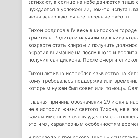
затихают, а солнце на небе движется тише о
нуждается в успокоении, чем-то испуган, в
июня завершаются все посевные работы.
Тихон родился в IV веке в кипрском город
христиан. Родители научили мальчика чтен
возрасте стать клиром и получить должнос
обратил внимание на послушного и воспит
получил сан диакона. После смерти епископ
Тихон активно истреблял язычество на Кип
кому требовалась поддержка или временный
которым нужен был совет или помощь. Свят
Главная причина обозначения 29 июня в н
не в истории жизни святого Тихона, не в п
самом имени и в очень удачном соотношен
это имя, характерным особенностям време
В переводе с греческого Тихон - «счастлив