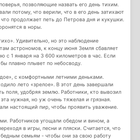
поверья, позволяющие назвать его день тихим.
али потому, что верили, что в его день затихают
 что продолжает петь до Петрова дня и кукушки.
оронятся в норы.
тихо». Удивительно, но это наблюдение
там астрономов, к концу июня Земля сбавляет
ю с 1 января на 3 600 километров в час. Если
 бы плавно плывет по небосводу.
одое», с комфортными летними деньками.
одило лето «зрелое». В этот день завершали
ь поля, удобряя землю. Работники, кто вывозил
 эта нужная, но уж очень тяжелая и грязная.
али настоящий пир, чтобы проявить уважение.
ами. Работников угощали обедом и вином, а
ереходя в игры, песни и пляски. Считается, что
бедным семьям - чтобы они за свою работу