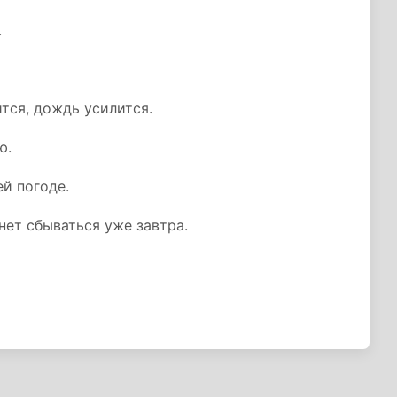
.
тся, дождь усилится.
ю.
ей погоде.
нет сбываться уже завтра.