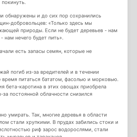
 покинуть.
ли обнаружены и до сих пор сохранились
щин-добровольцев: «Только здесь мы
жающей природы. Если не будет деревьев - нам
- нам нечего будет пить».
чали есть запасы семян, которые не
ай погиб из-за вредителей и в течении
 время питаться бататом, фасолью и морковью.
ия бета-каротина в этих овощах приобрела
-за постоянной облачности снизился
о умирать. Так, многие деревья в области
лом стали хрупкими. В прудах забились стоки и
ислотностью риф зарос водорослями, стали
ть муравьев и тараканов.