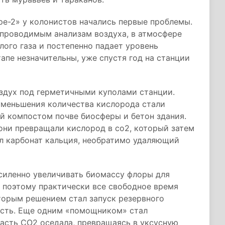
е-2» у колонистов начались первые проблемы.
 проводимым анализам воздуха, в атмосфере
лого газа и постепенно падает уровень
апе незначительны, уже спустя год на станции
оздух под герметичными куполами станции.
уменьшения количества кислорода стали
й компостом почве биосферы и бетон здания.
они превращали кислород в со2, который затем
ал карбонат кальция, необратимо удаляющий
силенно увеличивать биомассу флоры для
 поэтому практически все свободное время
торым решением стал запуск резервного
ность. Еще одним «помощником» стал
часть CO2 оседала, превращаясь в уксусную