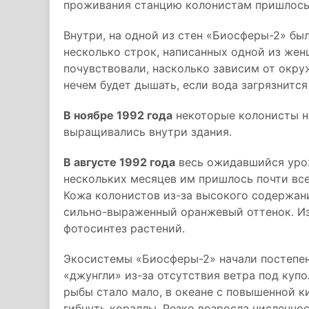
проживания станцию колонистам пришлось
Внутри, на одной из стен «Биосферы-2» бы
несколько строк, написанных одной из жен
почувствовали, насколько зависим от окру
нечем будет дышать, если вода загрязнится 
В ноябре 1992 года
некоторые колонисты на
выращивались внутри здания.
В августе 1992 года
весь ожидавшийся урож
нескольких месяцев им пришлось почти все
Кожа колонистов из-за высокого содержан
сильно-выраженный оранжевый оттенок. Из
фотосинтез растений.
Экосистемы «Биосферы-2» начали постепенн
«джунгли» из-за отсутствия ветра под купо
рыбы стало мало, в океане с повышенной к
гибнуть кораллы. Резко возросла численнос