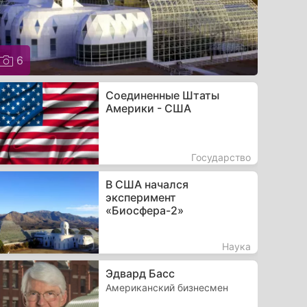
6
Соединенные Штаты
Америки - США
Государство
В США начался
эксперимент
«Биосфера-2»
Наука
Эдвард Басс
Американский бизнесмен