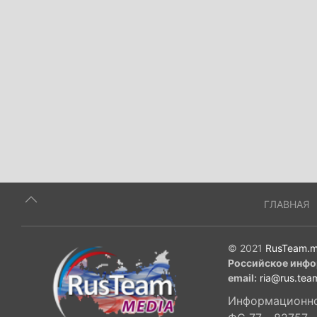
ГЛАВНАЯ
© 2021
RusTeam.m
Российское инфо
email:
ria@rus.tea
Информационное