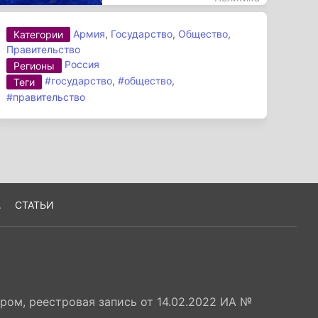
Армия
,
Государство
,
Общество
,
Категории
Правительство
Россия
Регионы
#государство
,
#общество
,
Теги
#правительство
А
СТАТЬИ
ом, реестровая запись от 14.02.2022 ИА №