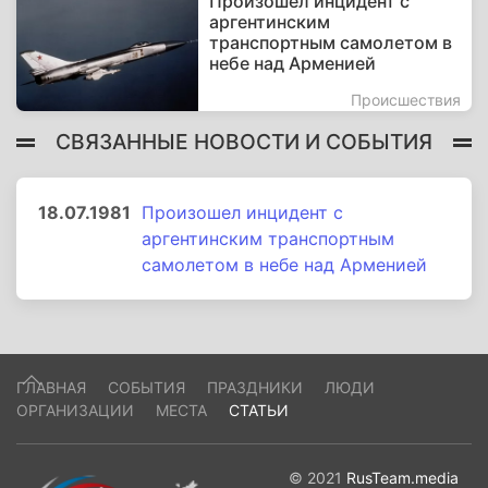
Произошел инцидент с
аргентинским
транспортным самолетом в
небе над Арменией
Происшествия
СВЯЗАННЫЕ НОВОСТИ И СОБЫТИЯ
18.07.1981
Произошел инцидент с
аргентинским транспортным
самолетом в небе над Арменией
ГЛАВНАЯ
СОБЫТИЯ
ПРАЗДНИКИ
ЛЮДИ
ОРГАНИЗАЦИИ
МЕСТА
СТАТЬИ
© 2021
RusTeam.media