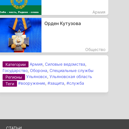
Армия
Орден Кутузова
Общество
Армия
,
Силовые ведомства
,
Категории
Государство
,
Оборона
,
Специальные службы
Ульяновск
,
Ульяновская область
Регионы
#вооружение
,
#защита
,
#служба
Теги
А
СТАТЬИ