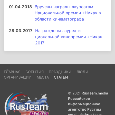
01.04.2018
Вручены награды лауреатам
Национальной премии «Ника» в
области кинематографа
28.03.2017
Награждены лауреаты
циональной кинопремии «Ника»
2017
ГЛАВНАЯ
СОБЫТИЯ
ПРАЗДНИКИ
ЛЮДИ
ОРГАНИЗАЦИИ
МЕСТА
СТАТЬИ
© 2021
RusTeam.media
Российское
информационное
агентство Рустим
email:
ria@rus.team
.