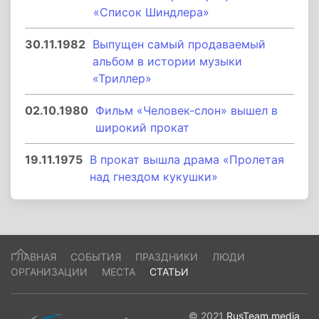
«Список Шиндлера»
30.11.1982
Выпущен самый продаваемый
альбом в истории музыки
«Триллер»
02.10.1980
Фильм «Человек-слон» вышел в
широкий прокат
19.11.1975
В прокат вышла драма «Пролетая
над гнездом кукушки»
ГЛАВНАЯ
СОБЫТИЯ
ПРАЗДНИКИ
ЛЮДИ
ОРГАНИЗАЦИИ
МЕСТА
СТАТЬИ
© 2021
RusTeam.media