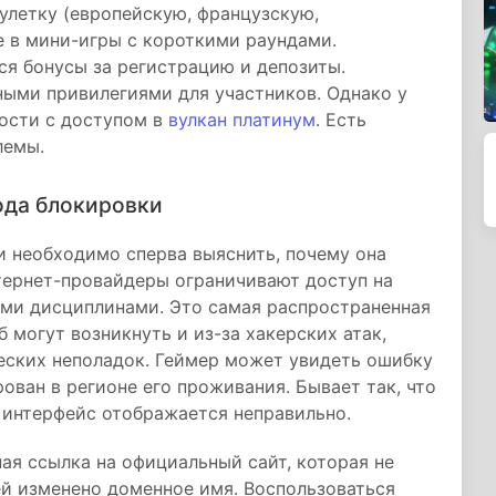
рулетку (европейскую, французскую,
же в мини-игры с короткими раундами.
ся бонусы за регистрацию и депозиты.
ными привилегиями для участников. Однако у
ости с доступом в
вулкан платинум
. Есть
лемы.
ода блокировки
и необходимо сперва выяснить, почему она
тернет-провайдеры ограничивают доступ на
ыми дисциплинами. Это самая распространенная
 могут возникнуть и из-за хакерских атак,
еских неполадок. Геймер может увидеть ошибку
рован в регионе его проживания. Бывает так, что
м интерфейс отображается неправильно.
ная ссылка на официальный сайт, которая не
ей изменено доменное имя. Воспользоваться