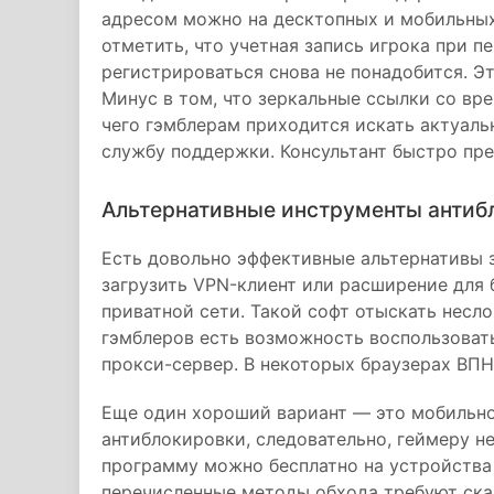
адресом можно на десктопных и мобильных 
отметить, что учетная запись игрока при п
регистрироваться снова не понадобится. Э
Минус в том, что зеркальные ссылки со вр
чего гэмблерам приходится искать актуаль
службу поддержки. Консультант быстро пре
Альтернативные инструменты антиб
Есть довольно эффективные альтернативы 
загрузить VPN-клиент или расширение для 
приватной сети. Такой софт отыскать несл
гэмблеров есть возможность воспользоват
прокси-сервер. В некоторых браузерах ВПН
Еще один хороший вариант — это мобильно
антиблокировки, следовательно, геймеру н
программу можно бесплатно на устройства 
перечисленные методы обхода требуют ска