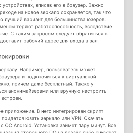
устройствах, вписав его в браузер. Важно
ереходе на новое зеркало сохраняется, так что
то лучший вариант для большинства юзеров.
еменем теряют работоспособность, вследствие
ные. С таким запросом следует обратиться в
доставит рабочий адрес для входа в зал.
локировки
зеркалу. Например, пользователь может
браузера и подключиться к виртуальной
ожно, причем даже бесплатный. Также у
ься анонимайзерами или вручную настроить
 встроен.
е приложение. В него интегрирован скрипт
е придется юзать зеркало или VPN. Скачать
с ОС Android. Установка займет пару минут. Все
чивания стороннего ПО на девайс либо снижают