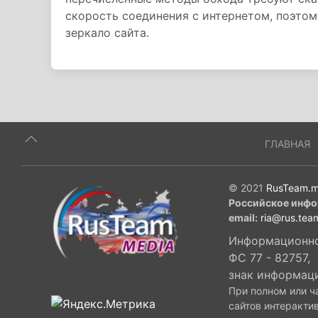
скорость соединения с интернетом, поэто
зеркало сайта.
ГЛАВНАЯ
© 2021
RusTeam.m
Российское инфо
email:
ria@rus.tea
Информационное
ФС 77 - 82757,
знак информац
При полном или ч
сайтов интеракти