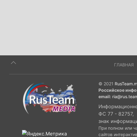
ГЛАВНАЯ
© 2021
RusTeam.m
Российское инфо
email:
ria@rus.tea
Информационное
ФС 77 - 82757,
знак информац
При полном или ч
сайтов интеракти