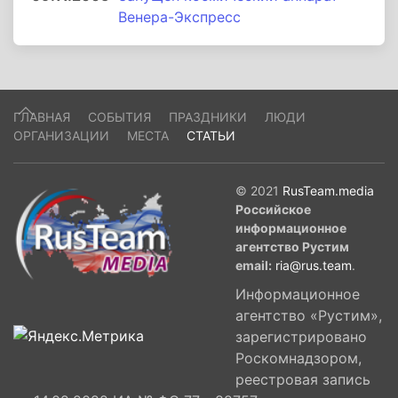
Венера-Экспресс
ГЛАВНАЯ
СОБЫТИЯ
ПРАЗДНИКИ
ЛЮДИ
ОРГАНИЗАЦИИ
МЕСТА
СТАТЬИ
© 2021
RusTeam.media
Российское
информационное
агентство Рустим
email:
ria@rus.team
.
Информационное
агентство «Рустим»,
зарегистрировано
Роскомнадзором,
реестровая запись