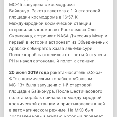
МС-15 запущена с космодрома
Байконур. Ракета взлетела с 1-й стартовой
площадки космодрома в 16:57. К
Международной космической станции
отправились космонавт Роскосмоса Олег
Скрипочка, астронавт NASA Джессика Меир и
первый в истории астронавт из Объединенных
Арабских Эмиратов Хазаа аль-Мансури.
Позже корабль отделился от третьей ступени
РН и начал автономный полет к станции.
20 июля 2019 года
ракета-носитель «Союз-
ФГ» с космическим кораблем «Союзом
МС-13» была запущена с 1-й стартовой
площадки Байконура. После шестичасового
полета корабль причалил к международной
космической станции и пристыковался к ней
в автоматическом режиме. На МКС был
доставлен новый экипаж, который проведет