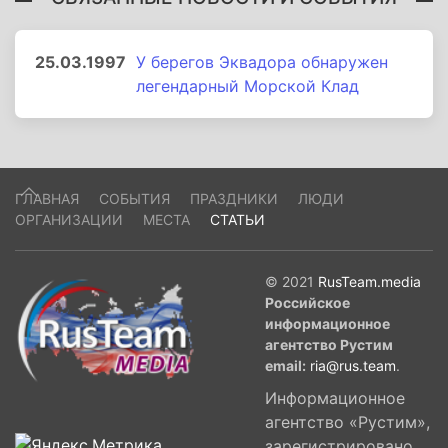
25.03.1997
У берегов Эквадора обнаружен
легендарный Морской Клад
ГЛАВНАЯ
СОБЫТИЯ
ПРАЗДНИКИ
ЛЮДИ
ОРГАНИЗАЦИИ
МЕСТА
СТАТЬИ
© 2021
RusTeam.media
Российское
информационное
агентство Рустим
email:
ria@rus.team
.
Информационное
агентство «Рустим»,
зарегистрировано