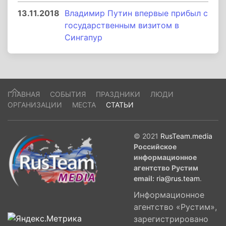
13.11.2018
Владимир Путин впервые прибыл с
государственным визитом в
Сингапур
ГЛАВНАЯ
СОБЫТИЯ
ПРАЗДНИКИ
ЛЮДИ
ОРГАНИЗАЦИИ
МЕСТА
СТАТЬИ
© 2021
RusTeam.media
Российское
информационное
агентство Рустим
email:
ria@rus.team
.
Информационное
агентство «Рустим»,
зарегистрировано