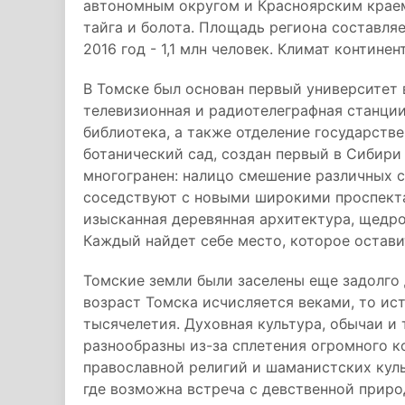
автономным округом и Красноярским краем
тайга и болота. Площадь региона составляе
2016 год - 1,1 млн человек. Климат континен
В Томске был основан первый университет 
телевизионная и радиотелеграфная станции
библиотека, а также отделение государств
ботанический сад, создан первый в Сибири
многогранен: налицо смешение различных с
соседствуют с новыми широкими проспекта
изысканная деревянная архитектура, щедр
Каждый найдет себе место, которое остав
Томские земли были заселены еще задолго 
возраст Томска исчисляется веками, то ист
тысячелетия. Духовная культура, обычаи и
разнообразны из-за сплетения огромного к
православной религий и шаманистских куль
где возможна встреча с девственной приро