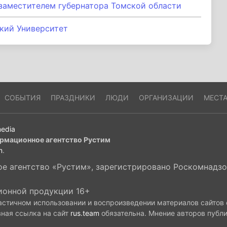
заместителем губернатора Томской области
кий Университет
СОБЫТИЯ
ПРАЗДНИКИ
ЛЮДИ
ОРГАНИЗАЦИИ
МЕСТ
edia
рмационное агентство Рустим
m
.
 агентство «Рустим», зарегистрировано Роскомнадзор
ионной продукции 16+
астичном использовании и воспроизведении материалов сайтов
вная ссылка на сайт
rus.team
обязательна. Мнение авторов публ