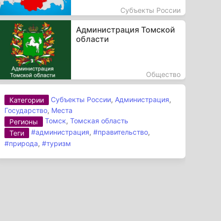
Субъекты России
Администрация Томской
области
Общество
Субъекты России
,
Администрация
,
Категории
Государство
,
Места
Томск
,
Томская область
Регионы
#администрация
,
#правительство
,
Теги
#природа
,
#туризм