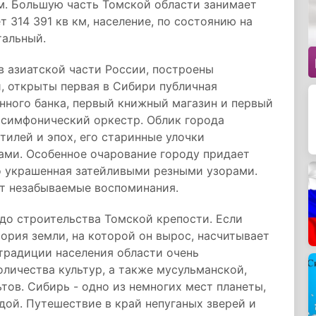
. Большую часть Томской области занимает
т 314 391 кв км, население, по состоянию на
тальный.
в азиатской части России, построены
, открыты первая в Сибири публичная
енного банка, первый книжный магазин и первый
 симфонический оркестр. Облик города
тилей и эпох, его старинные улочки
ми. Особенное очарование городу придает
о украшенная затейливыми резными узорами.
ит незабываемые воспоминания.
до строительства Томской крепости. Если
ория земли, на которой он вырос, насчитывает
 традиции населения области очень
оличества культур, а также мусульманской,
тов. Сибирь - одно из немногих мест планеты,
дой. Путешествие в край непуганых зверей и