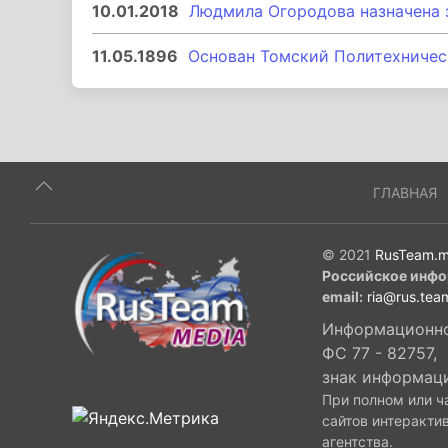
10.01.2018
Людмила Огородова назначена 
11.05.1896
Основан Томский Политехничес
ГЛАВНАЯ
© 2021
RusTeam.m
Российское инфо
email:
ria@rus.tea
Информационное
ФС 77 - 82757,
знак информац
При полном или ч
сайтов интеракти
агентства.