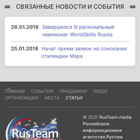
СВЯЗАННЫЕ НОВОСТИ И СОБЫТИЯ
26.01.2018
Завершился III региональный
чемпионат WorldSkills Russia
25.01.2018
Начат прием заявок на соискание
стипендии Мэра
ГЛАВНАЯ
СОБЫТИЯ
ПРАЗДНИКИ
ЛЮДИ
ОРГАНИЗАЦИИ
МЕСТА
СТАТЬИ
© 2021
RusTeam.media
Российское
информационное
агентство Рустим