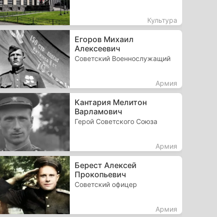
Культура
Егоров Михаил
Алексеевич
Советский Военнослужащий
Армия
Кантария Мелитон
Варламович
Герой Советского Союза
Армия
Берест Алексей
Прокопьевич
Советский офицер
Армия