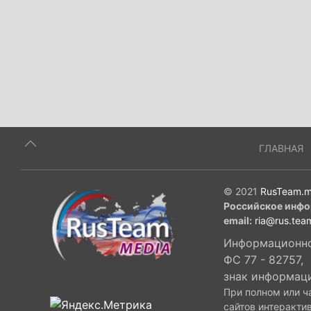
ГЛАВНАЯ
© 2021
RusTeam.m
Российское инфо
email:
ria@rus.tea
Информационное
ФС 77 - 82757,
знак информац
При полном или ч
сайтов интеракти