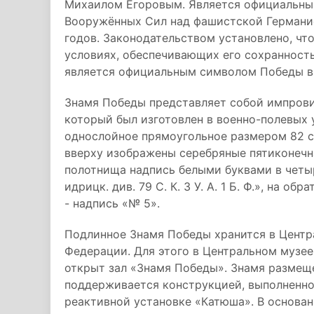
Михаилом Егоровым. Является официальны
Вооружённых Сил над фашистской Германие
годов. Законодательством установлено, чт
условиях, обеспечивающих его сохранность
является официальным символом Победы в 
Знамя Победы представляет собой импров
который был изготовлен в военно-полевых 
однослойное прямоугольное размером 82 см
вверху изображены серебряные пятиконечная
полотнища надпись белыми буквами в четыре 
идрицк. див. 79 С. К. 3 У. А. 1 Б. Ф.», на 
- надпись «№ 5».
Подлинное Знамя Победы хранится в Цент
Федерации. Для этого в Центральном музее
открыт зал «Знамя Победы». Знамя размеще
поддерживается конструкцией, выполненно
реактивной установке «Катюша». В основа