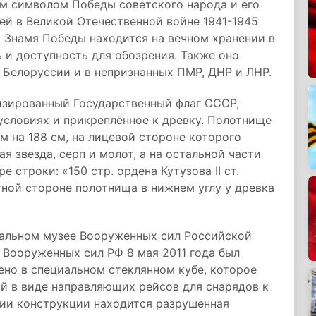
м символом Победы советского народа и его
й в Великой Отечественной войне 1941-1945
о Знамя Победы находится на вечном хранении в
 и доступность для обозрения. Также оно
Белоруссии и в непризнанных ПМР, ДНР и ЛНР.
изированный Государственный флаг СССР,
условиях и прикреплённое к древку. Полотнище
 на 188 см, на лицевой стороне которого
 звезда, серп и молот, а на остальной части
строки: «150 стр. ордена Кутузова II ст.
обратной стороне полотнища в нижнем углу у древка
ральном музее Вооруженных сил Российской
 Вооруженных сил РФ 8 мая 2011 года был
но в специальном стеклянном кубе, которое
й в виде направляющих рейсов для снарядов к
нии конструкции находится разрушенная