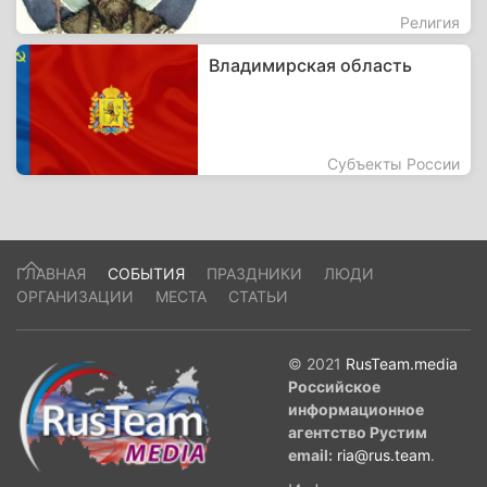
Религия
Владимирская область
Субъекты России
ГЛАВНАЯ
СОБЫТИЯ
ПРАЗДНИКИ
ЛЮДИ
ОРГАНИЗАЦИИ
МЕСТА
СТАТЬИ
© 2021
RusTeam.media
Российское
информационное
агентство Рустим
email:
ria@rus.team
.