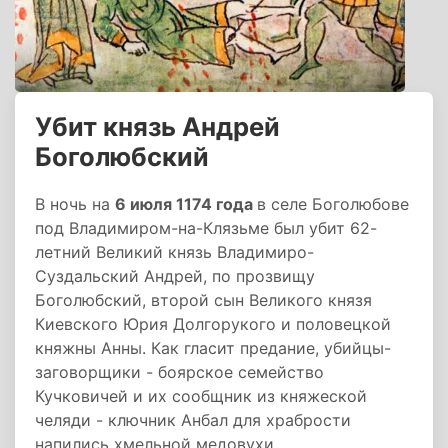
Убит князь Андрей
Боголюбский
В ночь на
6 июля 1174 года
в селе Боголюбове
под Владимиром-на-Клязьме был убит 62-
летний Великий князь Владимиро-
Суздальский Андрей, по прозвищу
Боголюбский, второй сын Великого князя
Киевского Юрия Долгорукого и половецкой
княжны Анны. Как гласит предание, убийцы-
заговорщики - боярское семейство
Кучковичей и их сообщник из княжеской
челяди - ключник Анбал для храбрости
напились хмельной медовухи.