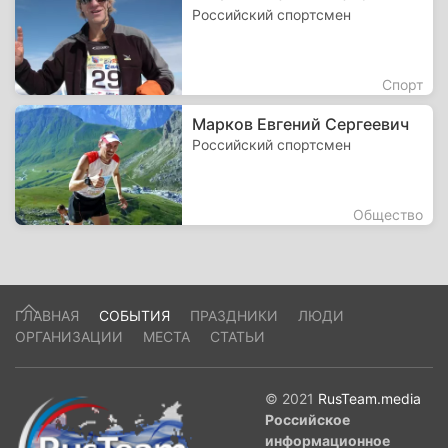
Российский спортсмен
Спорт
Марков Евгений Сергеевич
Российский спортсмен
Общество
ГЛАВНАЯ
СОБЫТИЯ
ПРАЗДНИКИ
ЛЮДИ
ОРГАНИЗАЦИИ
МЕСТА
СТАТЬИ
© 2021
RusTeam.media
Российское
информационное