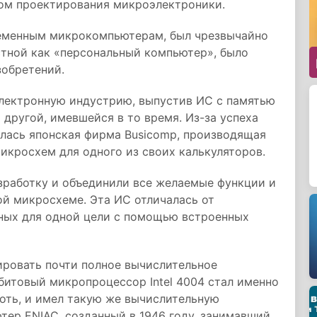
ом проектирования микроэлектроники.
еменным микрокомпьютерам, был чрезвычайно
стной как «персональный компьютер», было
зобретений.
 электронную индустрию, выпустив ИС с памятью
 другой, имевшейся в то время. Из-за успеха
алась японская фирма Busicomp, производящая
икросхем для одного из своих калькуляторов.
зработку и объединили все желаемые функции и
й микросхеме. Эта ИС отличалась от
ных для одной цели с помощью встроенных
ировать почти полное вычислительное
битовый микропроцессор Intel 4004 стал именно
оть, и имел такую же вычислительную
ер ENIAC, созданный в 1946 году, занимавший