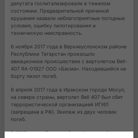
депутата госпитализировали в тяжелом
состоянии. Предварительной причиной
крушения назвали неблагоприятные погодные
условия, ошибку пилотирования и
техническую неисправность.
6 ноября 2017 года в Верхнеуслонском районе
Республики Татарстан произошло
авиационное происшествие с вертолетом Bell-
407 RA-01927 ООО «Басма». Находившийся на
борту пилот погиб.
6 апреля 2017 года в Иракском городе Мосул,
на севере страны, вертолет Bell 407 был сбит
террористической организацией ИГИЛ
(запрещена в РФ). Экипаж из двух человек
погиб.
В 2015 году в Екатеринбурге Уральский завод