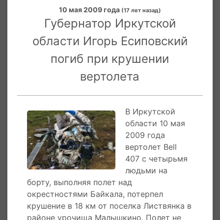
гражданской авиации стал официальным
10 мая 2009 года
(17 лет назад)
представителем компании Textron Aviation на
Губернатор Иркутской
территории России и выпустил первый в РФ
легкий пассажирский вертолет Bell-407
области Игорь Есиповский
американского производителя Bell Helicopter
погиб при крушении
Textron.
вертолета
29 сентября 2015 года в Ираке был сбит
многоцелевой вертолет Bell 407 с
регистрационным номером YI-125. Вертолет
В Иркутской
принадлежал армии Ирака и потерпел
области 10 мая
крушение в южной провинции Салах-эд-Дин,
2009 года
недалеко от города Тикрит. Экипаж машины
вертолет Bell
был эвакуирован другим вертолетом.
407 с четырьмя
людьми на
8 октября 2014 года в Ираке, недалеко от
борту, выполняя полет над
города Байджи, вертолет Bell 407 был сбит с
окрестностями Байкала, потерпел
помощью переносного зенитного ракетного
крушение в 18 км от поселка Листвянка в
комплекса. Экипаж из двух человек погиб.
районе урочища Малышкино. Полет не