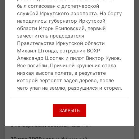
был согласован с диспетчерской
6 апреля 2012 года в Республике Татарстан
службой Иркутского аэропорта. На борту
вертолет Bell 407, с бортовым номером RA-
находились: губернатор Иркутской
01899, разбился при попытке совершить
области Игорь Есиповский, первый
аварийную посадку. Причиной аварии
заместитель председателя
стали плохие метеоусловия. В результате
Правительства Иркутской области
катастрофы погиб пилот находящийся в
Михаил Штонда, сотрудник ВОХР
вертолете.
Александр Шостак и пилот Виктор Кунов.
Все погибли. Причиной крушения стала
22 марта 2012 года в Нижегородской области
низкая высота полета, в результате
при заходе на посадку в поселке Подновье
которой вертолет задел дерево, после
вертолет Bell 407, с бортовым номером RA-
чего упал на землю, разрушился и сгорел.
01931, задел провода ЛЭП, развалился на две
части и упал в Волгу. В результате катастрофы
погиб пилот находящийся в вертолете.
ЗАКРЫТЬ
15 июня 2010 года был поставлен 1000-й
многоцелевой вертолет Bell 407.
10 мая 2009 года
в Иркутской