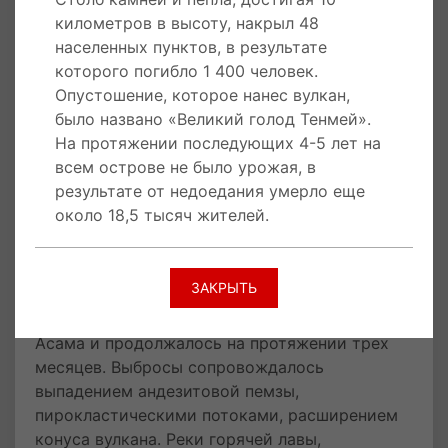
километров в высоту, накрыл 48
4 августа 1783 года
произошел второй взрыв
населенных пунктов, в результате
и самое трагическое из известных
которого погибло 1 400 человек.
извержений вулкана Асама. Столб камней и
Опустошение, которое нанес вулкан,
пепла, достигая 10 километров в высоту,
было названо «Великий голод Тенмей».
накрыл 48 населенных пунктов, в результате
На протяжении последующих 4-5 лет на
которого погибло 1400 человек. Опустошение,
всем острове не было урожая, в
которое нанес вулкан, было названо «Великий
результате от недоедания умерло еще
голод Тенмей». На протяжении последующих
около 18,5 тысяч жителей.
4-5 лет на всем острове не было урожая, в
результате от недоедания умерло еще около
18,5 тысяч жителей.
ЗАКРЫТЬ
9 мая 1783 года
началось извержение вулкана
Асама и продолжалось на протяжении трех
месяцев. Выбросы сопровождалось
выпадением андезитовой пемзы,
пирокластическими потоками, расширением
конуса вулкана. Реки горячей лавы,