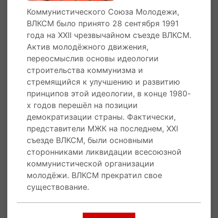
контроля масштабного социально-
Коммунистического Союза Молодежи,
экономического эксперимента. В 1977 году в
ВЛКСМ было принято 28 сентября 1991
комсомоле состояло свыше 36 миллионов
года на XXII чрезвычайном съезде ВЛКСМ.
молодых людей всех наций и народностей
Актив молодёжного движения,
СССР.
переосмыслив основы идеологии
Актив молодёжного движения, переосмыслив
строительства коммунизма и
основы идеологии строительства коммунизма
стремящийся к улучшению и развитию
и стремящийся к улучшению и развитию
принципов этой идеологии, в конце 1980-
принципов этой идеологии, в конце 1980-х
х годов перешёл на позиции
годов перешёл на позиции демократизации
демократизации страны. Фактически,
страны. Фактически, представители МЖК на
представители МЖК на последнем, XXI
последнем, XXI съезде ВЛКСМ, были
съезде ВЛКСМ, были основными
основными сторонниками ликвидации
сторонниками ликвидации всесоюзной
всесоюзной коммунистической организации
коммунистической организации
молодёжи. Решение о самороспуске
молодёжи. ВЛКСМ прекратил свое
Всесоюзного Ленинского Коммунистического
существование.
Союза Молодежи было принято
28 сентября
1991 года
на XXII чрезвычайном съезде