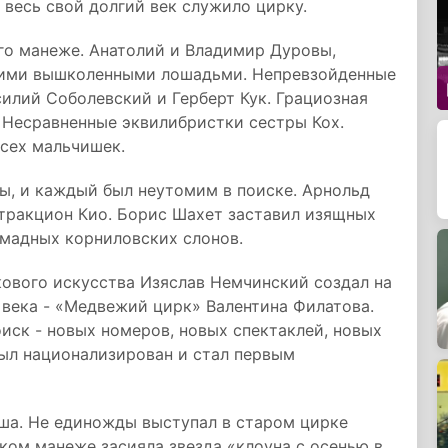
 весь свой долгий век служило цирку.
го манеже. Анатолий и Владимир Дуровы,
воими вышколенными лошадьми. Непревзойденные
илий Соболевский и Герберт Кук. Грациозная
 Несравненные эквилибристки сестры Кох.
сех мальчишек.
ы, и каждый был неутомим в поиске. Арнольд
ттракцион Кио. Борис Шахет заставил изящных
мадных корниловских слонов.
ового искусства Изяслав Немчинский создал на
века - «Медвежий цирк» Валентина Филатова.
иск - новых номеров, новых спектаклей, новых
был национализирован и стал первым
аша. Не единожды выступал в старом цирке
ком манеже засияла звезда «клоуна с осенью в