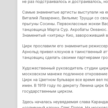
не раз подстраивалось и достраивалось, но
Самые знаменитые артисты выступали на е
Виталий Лазаренко, Вильямс Труцци со с
прыгуны Сосины. Первоклассные жокеи Вас
танцовщица Марта Сур. Акробаты Океанос.
Знаменитый «хитрец» Кио, завороживший в
Цирк прославили его знаменитые режиссер
Арнольд привел клоунов в таинственный а
танцовщиц сделать своими партнерами гро
Художественный руководитель студии цирк
московском манеже подлинное откровение 
Цирк на Цветном бульваре все время вел по
имен. В 1919 году по декрету Ленина цирк 
государственным цирком.
Здесь началась неувядаемая слава Каранд
«солнечный клоун» Олег Попов. На московс