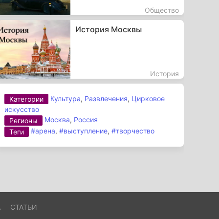
Общество
История Москвы
История
Культура
,
Развлечения
,
Цирковое
Категории
искусство
Москва
,
Россия
Регионы
#арена
,
#выступление
,
#творчество
Теги
А
СТАТЬИ