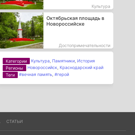
Культура
Октябрьская площадь в
Новороссийске
Достопримечательности
Культура
,
Памятники
,
История
Категории
Новороссийск
,
Краснодарский край
Регионы
#вечная память
,
#герой
Теги
А
СТАТЬИ