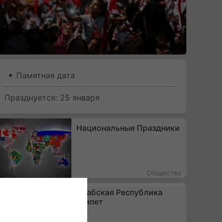
Памятная дата
Празднуется: 25 января
Национальные Праздники
Общество
Арабская Республика
Египет