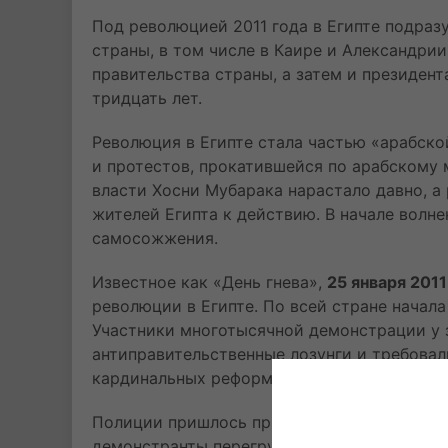
Под революцией 2011 года в Египте подраз
страны, в том числе в Каире и Александрии
правительства страны, а затем и президент
тридцать лет.
Революция в Египте стала частью «арабск
и протестов, прокатившейся по арабскому
власти Хосни Мубарака нарастало давно, а
жителей Египта к действию. В начале волне
самосожжения.
Известное как «День гнева»,
25 января 2011
революции в Египте. По всей стране начал
Участники многотысячной демонстрации у 
антиправительственные лозунги и требовал
кардинальных реформ.
Полиции пришлось применить для разгона 
демонстранты перегруппировались, опять 