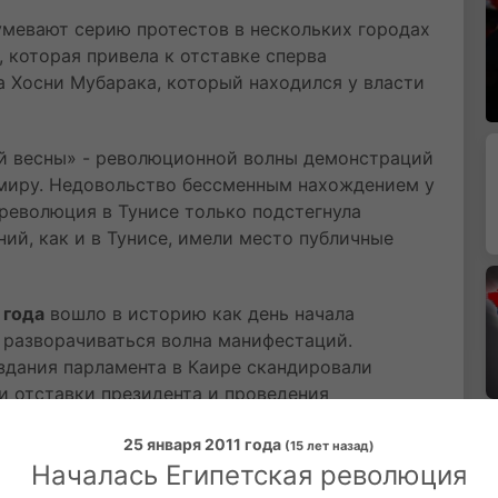
умевают серию протестов в нескольких городах
, которая привела к отставке сперва
а Хосни Мубарака, который находился у власти
ой весны» - революционной волны демонстраций
 миру. Недовольство бессменным нахождением у
 революция в Тунисе только подстегнула
ний, как и в Тунисе, имели место публичные
 года
вошло в историю как день начала
а разворачиваться волна манифестаций.
здания парламента в Каире скандировали
и отставки президента и проведения
25 января 2011 года
(15 лет назад)
демонстрации слезоточивый газ, но вскоре
Началась Египетская революция
вышли на площадь и даже захватили