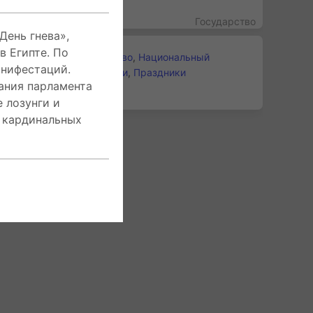
Государство
День гнева»,
в Египте. По
Государство
,
Национальный
Категории
анифестаций.
Праздник
,
Памятные дни
,
Праздники
ания парламента
Египет
Регионы
 лозунги и
я кардинальных