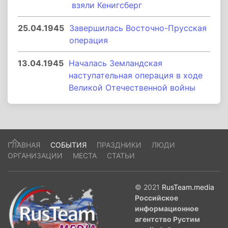
взяли Кенигсберг
25.04.1945
Завершилась Восточно-Прусская
операция
13.04.1945
Началась Земландская
наступательная операция в ходе
Великой Отечественной войны
ГЛАВНАЯ
СОБЫТИЯ
ПРАЗДНИКИ
ЛЮДИ
ОРГАНИЗАЦИИ
МЕСТА
СТАТЬИ
© 2021
RusTeam.media
Российское
информационное
агентство Рустим